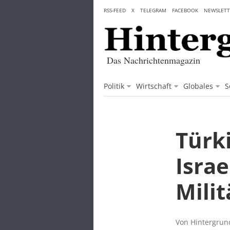
Skip
RSS-FEED
X
TELEGRAM
FACEBOOK
NEWSLETT
to
content
Das Nachrichtenmagazin
Politik
Wirtschaft
Globales
S
Türk
Israe
Mili
Von Hintergrund