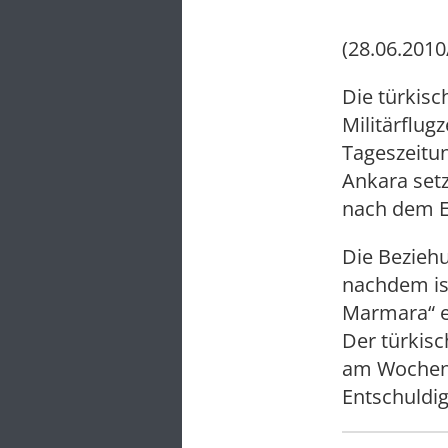
(28.06.2010
Die türkis
Militärflug
Tageszeitu
Ankara setz
nach dem E
Die Beziehu
nachdem isr
Marmara“ er
Der türkisc
am Wochene
Entschuldig