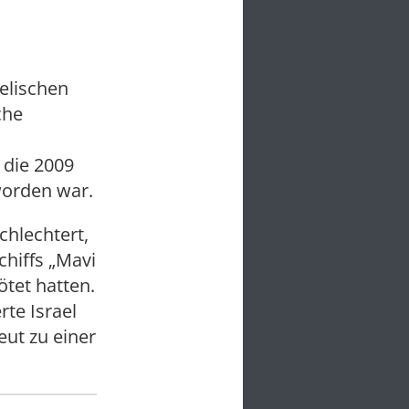
elischen
che
 die 2009
worden war.
chlechtert,
chiffs „Mavi
tet hatten.
te Israel
ut zu einer