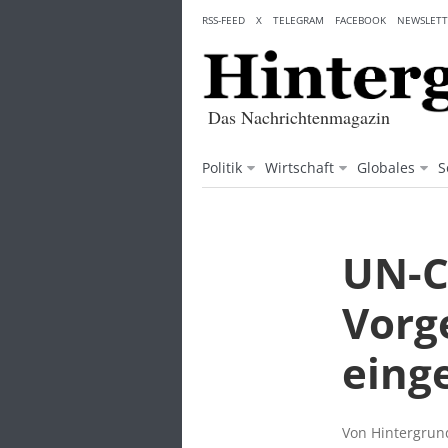
Skip
RSS-FEED
X
TELEGRAM
FACEBOOK
NEWSLETT
to
content
Das Nachrichtenmagazin
Politik
Wirtschaft
Globales
S
UN-C
Vorg
eing
Von Hintergrund