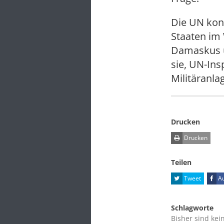
Die UN kon
Staaten im 
Damaskus u
sie, UN-In
Militäranl
Drucken
Drucken
Teilen
Tweet
Au
Schlagworte
Bisher sind kei