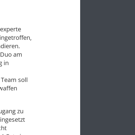
sexperte
ngetroffen,
dieren.
s Duo am
g in
Team soll
waffen
ugang zu
ingesetzt
cht