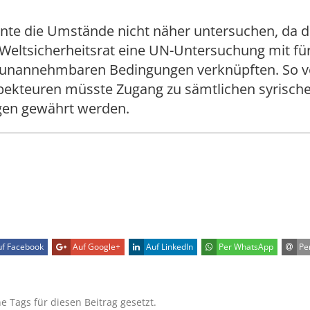
nte die Umstände nicht näher untersuchen, da 
Weltsicherheitsrat eine UN-Untersuchung mit fü
nannehmbaren Bedingungen verknüpften. So v
spekteuren müsste Zugang zu sämtlichen syrisch
agen gewährt werden.
f Facebook
Auf Google+
Auf LinkedIn
Per WhatsApp
Per
ne Tags für diesen Beitrag gesetzt.