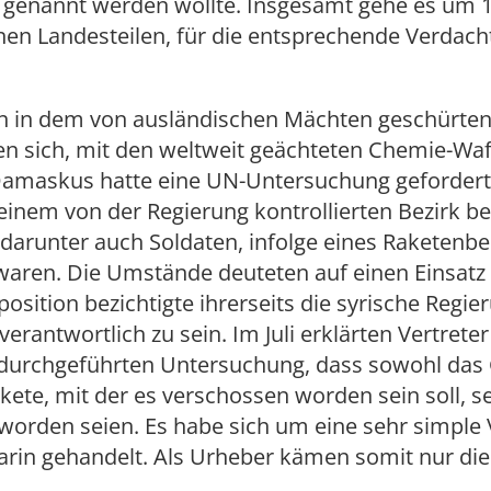
 genannt werden wollte. Insgesamt gehe es um 1
nen Landesteilen, für die entsprechende Verda
en in dem von ausländischen Mächten geschürten
en sich, mit den weltweit geächteten Chemie-Waf
amaskus hatte eine UN-Untersuchung geforder
einem von der Regierung kontrollierten Bezirk be
darunter auch Soldaten, infolge eines Raketenb
waren. Die Umstände deuteten auf einen Einsatz 
position bezichtigte ihrerseits die syrische Regier
 verantwortlich zu sein. Im Juli erklärten Vertrete
 durchgeführten Untersuchung, dass sowohl das 
kete, mit der es verschossen worden sein soll, s
 worden seien. Es habe sich um eine sehr simple
arin gehandelt. Als Urheber kämen somit nur die