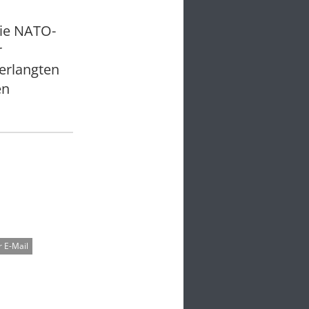
die NATO-
r
erlangten
en
 E-Mail