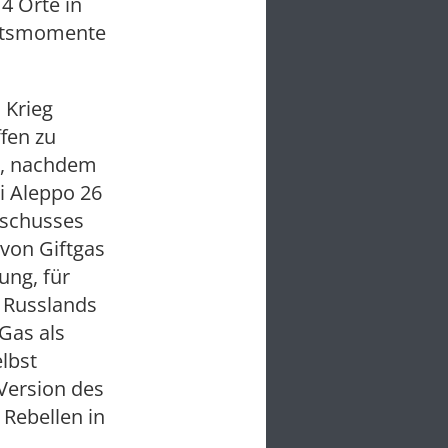
4 Orte in
chtsmomente
 Krieg
fen zu
t, nachdem
i Aleppo 26
eschusses
von Giftgas
ung, für
r Russlands
Gas als
elbst
 Version des
 Rebellen in