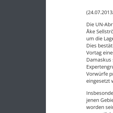
(24.07.2013
Die UN-Abr
Åke Sellstr
um die Lag
Dies bestä
Vortag eine
Damaskus s
Expertengr
Vorwürfe p
eingesetzt
Insbesonde
jenen Gebie
worden sein