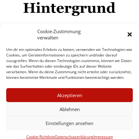
Cookie-Zustimmung
verwalten
Impressum
Datenschutzerklärung
Disclaimer
Um dir ein optimales Erlebnis zu bieten, verwenden wir Technologien wie
Mehr
Cookies, um Geräteinformationen zu speichern und/oder darauf
zuzugreifen. Wenn du diesen Technologien zustimmst, können wir Daten
wie das Surfverhalten oder eindeutige IDs auf dieser Website
© Copyright Hintergrund.de, 2015 - 2026
verarbeiten. Wenn du deine Zustimmung nicht erteilst oder zurückziehst,
können bestimmte Merkmale und Funktionen beeinträchtigt werden.
Zum Newsletter jetzt kostenlos
×
anmelden
Akzeptieren
GUTER JOURNALISMUS
erscheint ca. alle 4 Wochen
KOSTET GELD
Ablehnen
E-Mail
Einstellungen ansehen
UNTERSTÜTZEN SIE
HINTERGRUND
Anmelden
Cookie-Richtlinie
Datenschutzerklärung
Impressum