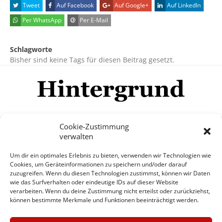
Tweet
Auf Facebook
Auf Google+
Auf LinkedIn
Per WhatsApp
Per E-Mail
Schlagworte
Bisher sind keine Tags für diesen Beitrag gesetzt.
Cookie-Zustimmung
verwalten
Impressum
Datenschutzerklärung
Disclaimer
Um dir ein optimales Erlebnis zu bieten, verwenden wir Technologien wie
Mehr
Cookies, um Geräteinformationen zu speichern und/oder darauf
zuzugreifen. Wenn du diesen Technologien zustimmst, können wir Daten
wie das Surfverhalten oder eindeutige IDs auf dieser Website
© Copyright Hintergrund.de, 2015 - 2026
verarbeiten. Wenn du deine Zustimmung nicht erteilst oder zurückziehst,
können bestimmte Merkmale und Funktionen beeinträchtigt werden.
Zum Newsletter jetzt kostenlos