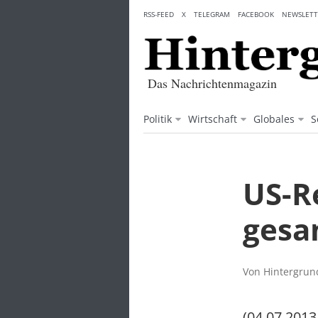
Skip
RSS-FEED
X
TELEGRAM
FACEBOOK
NEWSLETT
to
content
Das Nachrichtenmagazin
Politik
Wirtschaft
Globales
S
US-Re
gesa
Von Hintergrund
(04.07.2013