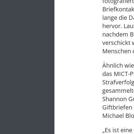
fotografier
Briefkonta
lange die D
hervor. Lau
nachdem Bri
verschickt 
Menschen d
Ähnlich wi
das MICT-P
Strafverfo
gesammelte
Shannon Gu
Giftbriefe
Michael Bl
„Es ist ein