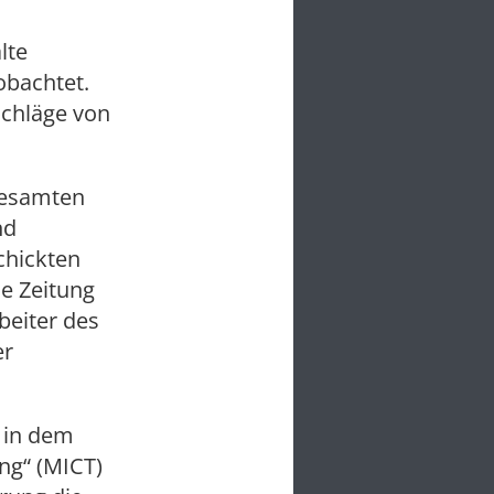
lte
obachtet.
schläge von
gesamten
nd
chickten
e Zeitung
beiter des
er
r in dem
ng“ (MICT)