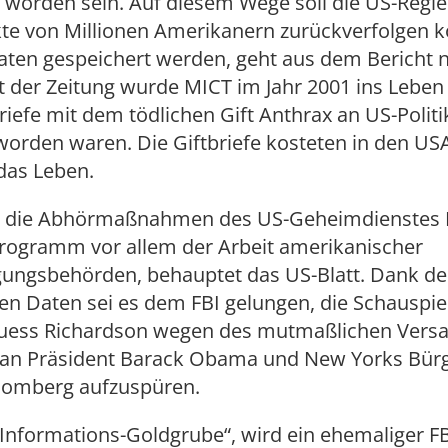
t worden sein. Auf diesem Wege soll die US-Regie
kte von Millionen Amerikanern zurückverfolgen 
aten gespeichert werden, geht aus dem Bericht n
t der Zeitung wurde MICT im Jahr 2001 ins Leben
efe mit dem tödlichen Gift Anthrax an US-Politi
worden waren. Die Giftbriefe kosteten in den US
as Leben.
e die Abhörmaßnahmen des US-Geheimdienstes 
rogramm vor allem der Arbeit amerikanischer
lgungsbehörden, behauptet das US-Blatt. Dank de
n Daten sei es dem FBI gelungen, die Schauspie
ess Richardson wegen des mutmaßlichen Vers
n an Präsident Barack Obama und New Yorks Bür
oomberg aufzuspüren.
e Informations-Goldgrube“, wird ein ehemaliger F