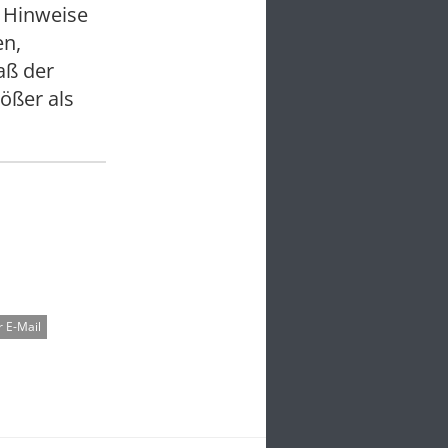
e Hinweise
en,
aß der
ößer als
 E-Mail