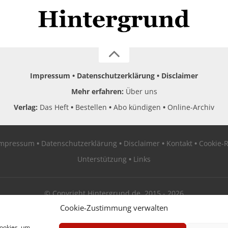
Impressum
Datenschutzerklärung
Disclaimer
Mehr erfahren:
Über uns
Verlag:
Das Heft
Bestellen
Abo kündigen
Online-Archiv
Impressum
Datenschutzerklärung
Disclaimer
Kontakt
Cookie-R
Unterstützung
Links
© Copyright Hintergrund.de, 2015 - 2026
Cookie-Zustimmung verwalten
Zum Newsletter jetzt kostenlos anmelden
Cookies, um