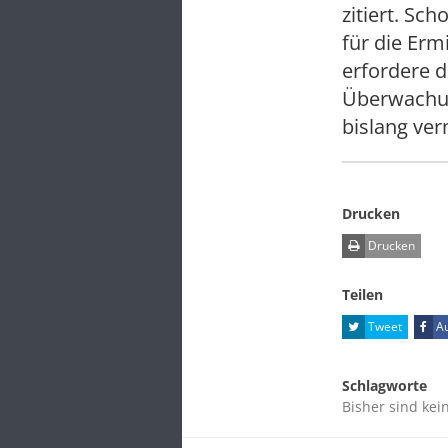
zitiert. Sc
für die Erm
erfordere 
Überwachun
bislang ver
Drucken
Drucken
Teilen
Tweet
Au
Schlagworte
Bisher sind kei