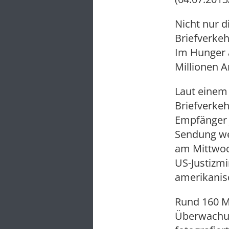
Nicht nur d
Briefverke
Im Hunger 
Millionen A
Laut einem
Briefverkeh
Empfänger 
Sendung we
am Mittwoch
US-Justizm
amerikanis
Rund 160 Mi
Überwachun