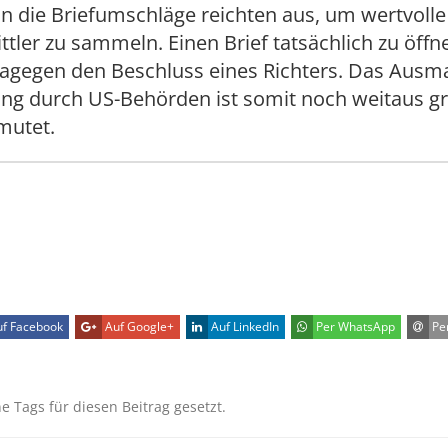
hon die Briefumschläge reichten aus, um wertvoll
ittler zu sammeln. Einen Brief tatsächlich zu öffn
dagegen den Beschluss eines Richters. Das Ausm
g durch US-Behörden ist somit noch weitaus gr
mutet.
f Facebook
Auf Google+
Auf LinkedIn
Per WhatsApp
Per
ne Tags für diesen Beitrag gesetzt.