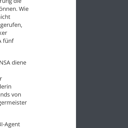
rung die
können. Wie
icht
 gerufen,
ker
A fünf
NSA diene
r
lerin
ands von
germeister
BI-Agent