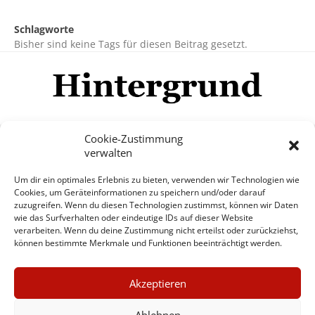
Schlagworte
Bisher sind keine Tags für diesen Beitrag gesetzt.
Cookie-Zustimmung
verwalten
Impressum
Datenschutzerklärung
Disclaimer
Um dir ein optimales Erlebnis zu bieten, verwenden wir Technologien wie
Mehr
Cookies, um Geräteinformationen zu speichern und/oder darauf
zuzugreifen. Wenn du diesen Technologien zustimmst, können wir Daten
wie das Surfverhalten oder eindeutige IDs auf dieser Website
© Copyright Hintergrund.de, 2015 - 2026
verarbeiten. Wenn du deine Zustimmung nicht erteilst oder zurückziehst,
können bestimmte Merkmale und Funktionen beeinträchtigt werden.
Zum Newsletter jetzt kostenlos
×
anmelden
Akzeptieren
GUTER JOURNALISMUS
erscheint ca. alle 4 Wochen
KOSTET GELD
Ablehnen