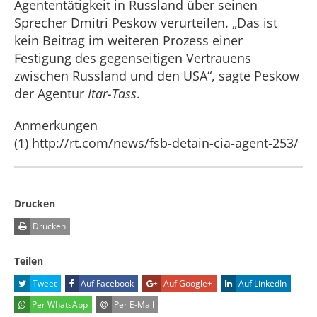
Agententätigkeit in Russland über seinen
Sprecher Dmitri Peskow verurteilen. „Das ist
kein Beitrag im weiteren Prozess einer
Festigung des gegenseitigen Vertrauens
zwischen Russland und den USA“, sagte Peskow
der Agentur
Itar-Tass
.
Anmerkungen
(1) http://rt.com/news/fsb-detain-cia-agent-253/
Drucken
Drucken
Teilen
Tweet
Auf Facebook
Auf Google+
Auf LinkedIn
Per WhatsApp
Per E-Mail