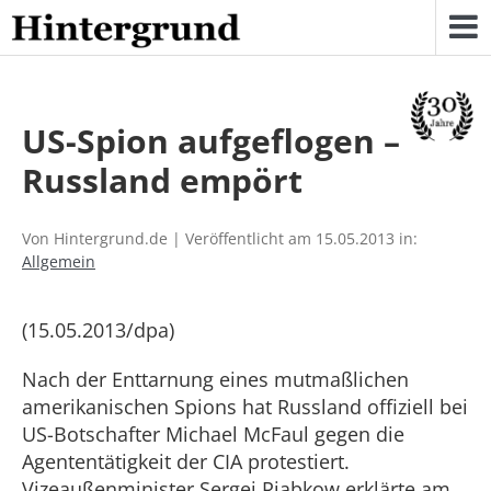
Skip
to
content
US-Spion aufgeflogen –
Russland empört
Von Hintergrund.de | Veröffentlicht am 15.05.2013 in:
Allgemein
(15.05.2013/dpa)
Nach der Enttarnung eines mutmaßlichen
amerikanischen Spions hat Russland offiziell bei
US-Botschafter Michael McFaul gegen die
Agententätigkeit der CIA protestiert.
Vizeaußenminister Sergej Rjabkow erklärte am