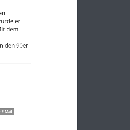
en
wurde er
Mit dem
n den 90er
 E-Mail