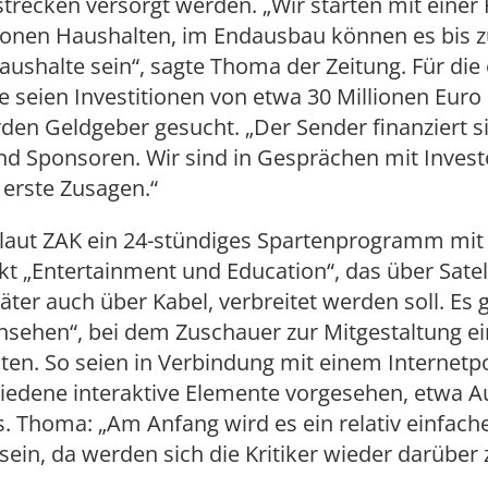
recken versorgt werden. „Wir starten mit einer 
lionen Haushalten, im Endausbau können es bis z
aushalte sein“, sagte Thoma der Zeitung. Für die
e seien Investitionen von etwa 30 Millionen Euro 
den Geldgeber gesucht. „Der Sender finanziert s
d Sponsoren. Wir sind in Gesprächen mit Invest
s erste Zusagen.“
t laut ZAK ein 24-stündiges Spartenprogramm mit
 „Entertainment und Education“, das über Satel
päter auch über Kabel, verbreitet werden soll. Es
nsehen“, bei dem Zuschauer zur Mitgestaltung e
ten. So seien in Verbindung mit einem Internetp
hiedene interaktive Elemente vorgesehen, etwa A
. Thoma: „Am Anfang wird es ein relativ einfach
in, da werden sich die Kritiker wieder darüber 