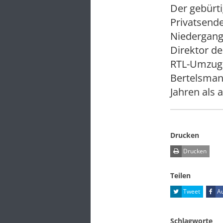
Der gebürt
Privatsende
Niedergang
Direktor d
RTL-Umzug 
Bertelsman
Jahren als a
Drucken
Drucken
Teilen
Tweet
Au
Schlagworte