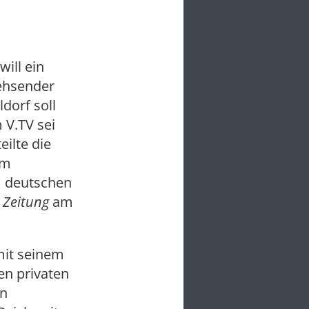
ill ein
ehsender
dorf soll
 V.TV sei
eilte die
am
im deutschen
Zeitung
am
mit seinem
en privaten
en