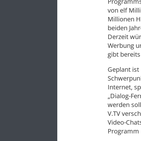
Programmst
von elf Mil
Millionen H
beiden Jahr
Derzeit wür
Werbung un
gibt bereit
Geplant is
Schwerpunkt
Internet, s
„Dialog-Fer
werden soll
V.TV versc
Video-Chats
Programm se