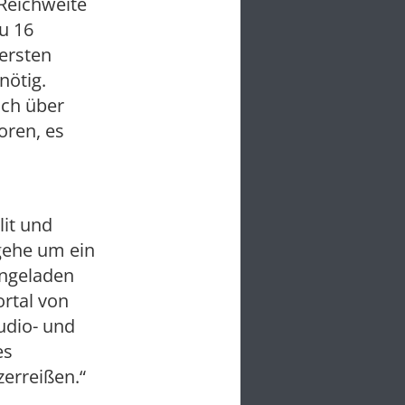
Reichweite
u 16
 ersten
nötig.
ich über
oren, es
lit und
 gehe um ein
ingeladen
ortal von
udio- und
es
zerreißen.“