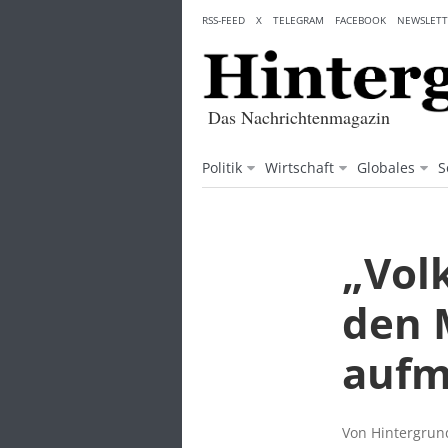
Skip
RSS-FEED
X
TELEGRAM
FACEBOOK
NEWSLETT
to
content
Das Nachrichtenmagazin
Politik
Wirtschaft
Globales
S
„Vol
den 
aufm
Von Hintergrund