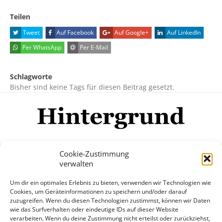
Teilen
Tweet
Auf Facebook
Auf Google+
Auf LinkedIn
Per WhatsApp
Per E-Mail
Schlagworte
Bisher sind keine Tags für diesen Beitrag gesetzt.
Cookie-Zustimmung
verwalten
Impressum
Datenschutzerklärung
Disclaimer
Um dir ein optimales Erlebnis zu bieten, verwenden wir Technologien wie
Mehr
Cookies, um Geräteinformationen zu speichern und/oder darauf
zuzugreifen. Wenn du diesen Technologien zustimmst, können wir Daten
wie das Surfverhalten oder eindeutige IDs auf dieser Website
© Copyright Hintergrund.de, 2015 - 2026
verarbeiten. Wenn du deine Zustimmung nicht erteilst oder zurückziehst,