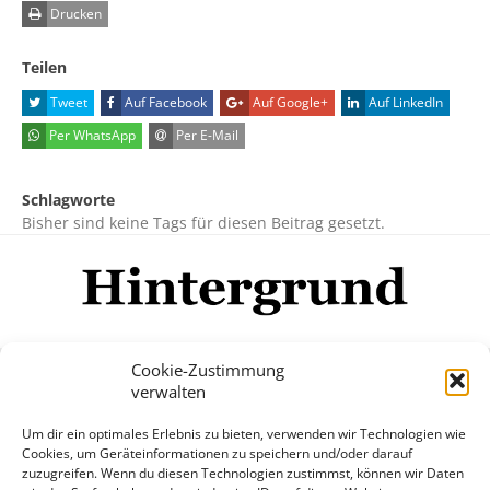
Drucken
Teilen
Tweet
Auf Facebook
Auf Google+
Auf LinkedIn
Per WhatsApp
Per E-Mail
Schlagworte
Bisher sind keine Tags für diesen Beitrag gesetzt.
Cookie-Zustimmung
verwalten
Impressum
Datenschutzerklärung
Disclaimer
Um dir ein optimales Erlebnis zu bieten, verwenden wir Technologien wie
Mehr
Cookies, um Geräteinformationen zu speichern und/oder darauf
zuzugreifen. Wenn du diesen Technologien zustimmst, können wir Daten