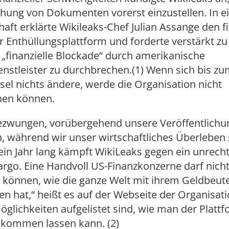
chung von Dokumenten vorerst einzustellen. In e
aft erklärte Wikileaks-Chef Julian Assange den fi
r Enthüllungsplattform und forderte verstärkt z
 „finanzielle Blockade“ durch amerikanische
nstleister zu durchbrechen.(1) Wenn sich bis z
el nichts ändere, werde die Organisation nicht
hen können.
gezwungen, vorübergehend unsere Veröffentlich
n, während wir unser wirtschaftliches Überleben 
ein Jahr lang kämpft WikiLeaks gegen ein unrec
rgo. Eine Handvoll US-Finanzkonzerne darf nich
können, wie die ganze Welt mit ihrem Geldbeute
 hat,“ heißt es auf der Webseite der Organisati
öglichkeiten aufgelistet sind, wie man der Platt
kommen lassen kann. (2)