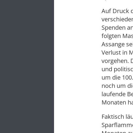
Auf Druck 
verschiede
Spenden an 
folgten Mas
Assange se
Verlust in 
vorgehen. D
und politis
um die 100
noch um die
laufende Be
Monaten ha
Faktisch lä
Sparflamme.