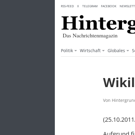
Skip
RSS-FEED
X
TELEGRAM
FACEBOOK
NEWSLETT
to
content
Das Nachrichtenmagazin
Politik
Wirtschaft
Globales
S
Wiki
Von Hintergrund
(25.10.2011
Aufgrund fi