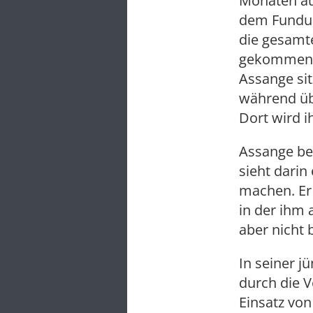
Monaten au
dem Fundus
die gesamt
gekommen wa
Assange sit
während üb
Dort wird 
Assange be
sieht dari
machen. Er
in der ihm
aber nicht 
In seiner j
durch die V
Einsatz vo