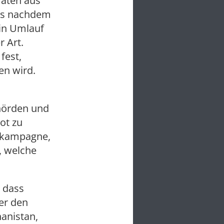
aten aus
ens nachdem
 in Umlauf
 Art.
fest,
en wird.
ehörden und
ot zu
gskampagne,
, welche
, dass
ber den
anistan,