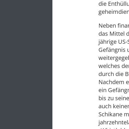
die Enthüll
geheimdien
Neben fina
das Mittel 
jährige US-
Gefängnis 
weitergegeb
welches de
durch die 
Nachdem er 
ein Gefängn
bis zu sein
auch keinen
Schikane mu
jahrzehntel