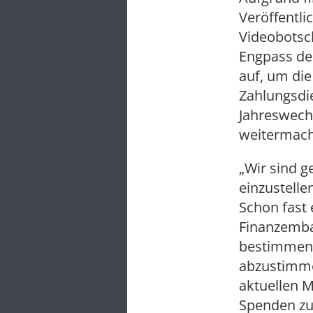
Veröffentli
Videobotsch
Engpass de
auf, um die
Zahlungsdie
Jahreswechs
weitermac
„Wir sind 
einzustelle
Schon fast 
Finanzemba
bestimmen 
abzustimmen
aktuellen M
Spenden zu