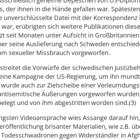
sschließlich geheime Depeschen von US-Diplom
, der ihnen in die Hände gefallen war. Spätest
e unverschlüsselte Datei mit der Korrespondenz
r, erübrigten sich weitere Publikationen dieser
zt seit Monaten unter Aufsicht in Großbritannien 
er seine Auslieferung nach Schweden entschied
ihm sexueller Missbrauch vorgeworfen.
streitet die Vorwürfe der schwedischen Justizb
n eine Kampagne der US-Regierung, um ihn mundt
 wurde auch zur Zielscheibe einer Verleumdun
 antisemitische Äußerungen vorgeworfen wurden
belegt und von ihm abgestritten worden sind.(3)
üngsten Videoansprache wies Assange darauf hin
eröffentlichung brisanter Materialien, wie z.B. ü
n Todesschwadronen gegen Widerständler in Afgh