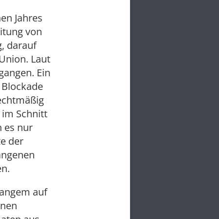
en Jahres
itung von
, darauf
Union. Laut
gangen. Ein
e Blockade
rechtmäßig
 im Schnitt
 es nur
te der
gangenen
n.
 langem auf
enen