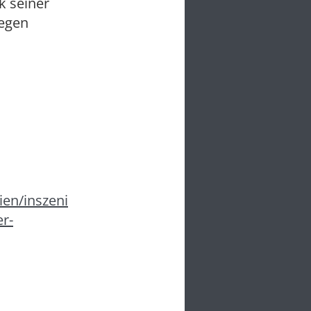
k seiner
iegen
en/inszeni
er-