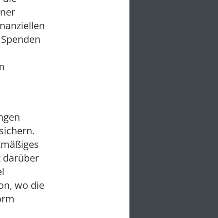
iner
nanziellen
u Spenden
um
ungen
sichern.
htmäßiges
t darüber
l
on, wo die
form