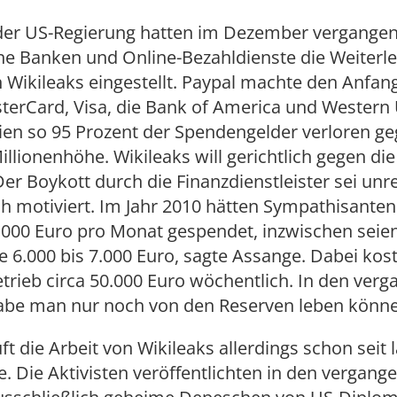
der US-Regierung hatten im Dezember vergangen
ne Banken und Online-Bezahldienste die Weiterle
Wikileaks eingestellt. Paypal machte den Anfang
terCard, Visa, die Bank of America und Western 
ien so 95 Prozent der Spendengelder verloren ge
Millionenhöhe. Wikileaks will gerichtlich gegen di
er Boykott durch die Finanzdienstleister sei un
ch motiviert. Im Jahr 2010 hätten Sympathisanten
.000 Euro pro Monat gespendet, inzwischen seien
 6.000 bis 7.000 Euro, sagte Assange. Dabei kos
trieb circa 50.000 Euro wöchentlich. In den ver
be man nur noch von den Reserven leben könne
uft die Arbeit von Wikileaks allerdings schon seit
 Die Aktivisten veröffentlichten in den vergang