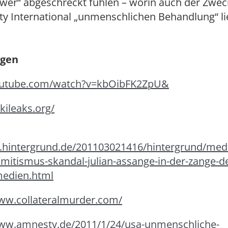
wer“ abgeschreckt fühlen – worin auch der Zwec
ty International „unmenschlichen Behandlung“ l
gen
utube.com/watch?v=kbOibFK2ZpU&
ikileaks.org/
.hintergrund.de/201103021416/hintergrund/medi
emitismus-skandal-julian-assange-in-der-zange-d
edien.html
www.collateralmurder.com/
www.amnesty.de/2011/1/24/usa-unmenschliche-