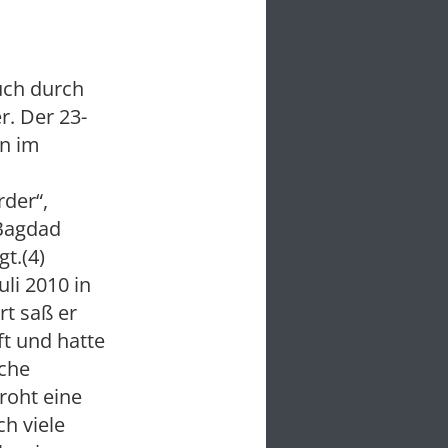
uch durch
r. Der 23-
en im
rder“,
 Bagdad
t.(4)
li 2010 in
rt saß er
ft und hatte
iche
roht eine
ch viele