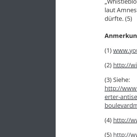
„Whistleblo
laut Amnes
dürfte. (5)
Anmerkun
(1)
www.yo
(2)
http://w
(3) Siehe:
http://www
erter-antis
boulevardm
(4)
http://
(5)
http://