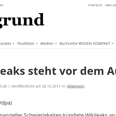
ER
STARTSEITE
ÜBER UN
oziales
Feuilleton
Medien
Buchreihe WISSEN KOMPAKT
leaks steht vor dem A
.de | Veröffentlicht am 26.10.2011 in:
Allgemein
/dpa)
nanzieller Schwierigkeiten kündigte Wikileaks an,