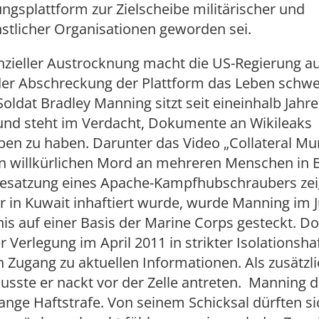
ungsplattform zur Zielscheibe militärischer und
stlicher Organisationen geworden sei.
nzieller Austrocknung macht die US-Regierung a
der Abschreckung der Plattform das Leben schwe
Soldat Bradley Manning sitzt seit eineinhalb Jahr
und steht im Verdacht, Dokumente an Wikileaks
en zu haben. Darunter das Video „Collateral Mu
n willkürlichen Mord an mehreren Menschen in
Besatzung eines Apache-Kampfhubschraubers zeig
in Kuwait inhaftiert wurde, wurde Manning im Ju
is auf einer Basis der Marine Corps gesteckt. Do
er Verlegung im April 2011 in strikter Isolationsha
 Zugang zu aktuellen Informationen. Als zusätzl
sste er nackt vor der Zelle antreten. Manning d
ange Haftstrafe. Von seinem Schicksal dürften si