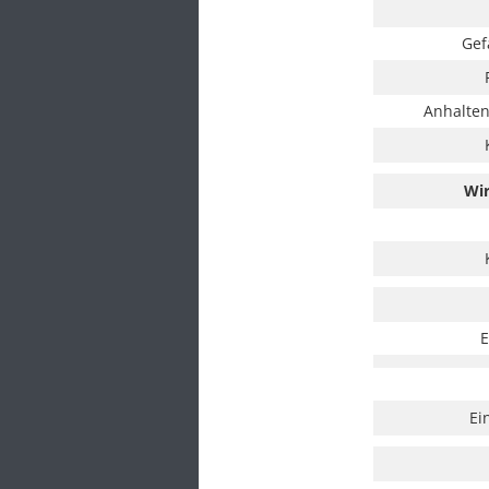
Gef
Anhalten
Wir
E
Ei