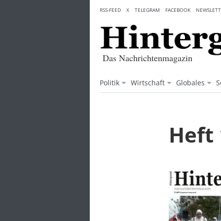
Skip
RSS-FEED
X
TELEGRAM
FACEBOOK
NEWSLETT
to
content
Das Nachrichtenmagazin
Politik
Wirtschaft
Globales
S
Heft