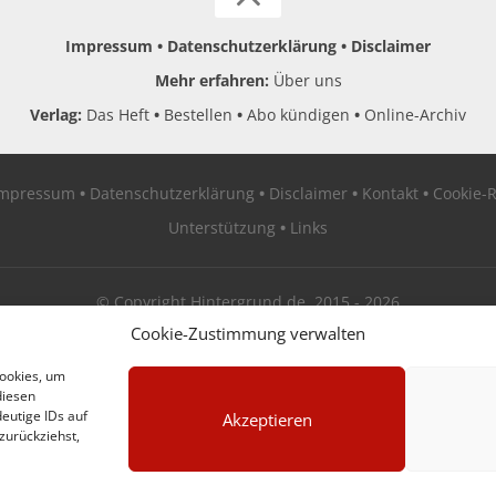
Impressum
Datenschutzerklärung
Disclaimer
Mehr erfahren:
Über uns
Verlag:
Das Heft
Bestellen
Abo kündigen
Online-Archiv
Impressum
Datenschutzerklärung
Disclaimer
Kontakt
Cookie-R
Unterstützung
Links
© Copyright Hintergrund.de, 2015 - 2026
Cookie-Zustimmung verwalten
Zum Newsletter jetzt kostenlos anmelden
Cookies, um
diesen
erscheint ca. alle 4 Wochen
eutige IDs auf
Akzeptieren
zurückziehst,
E-Mail