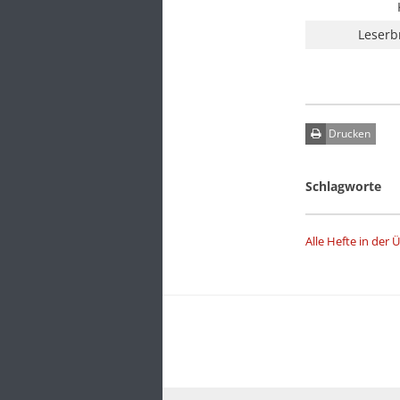
Leserb
Drucken
Schlagworte
Alle Hefte in der 