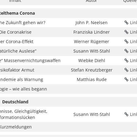
Inhalt
Autor
Quelle
itelthema Corona
che Zukunft gehen wir?
John P. Neelsen
Lin
Die Coronakrise
Franziska Lindner
Lin
er Corona-Effekt
Werner Rügemer
Lin
atürliche Auslese“
Susann Witt-Stahl
Lin
e“ Massenvernichtungswaffen
Wiebke Diehl
Lin
isikofaktor Armut
Stefan Kreutzberger
Lin
andemie als Warnung
Matthias Rude
Lin
ogie – wie alles begann
Deutschland
isse, Gleichgültigkeit,
Susann Witt-Stahl
Lin
formationslücken
Kurzmeldungen