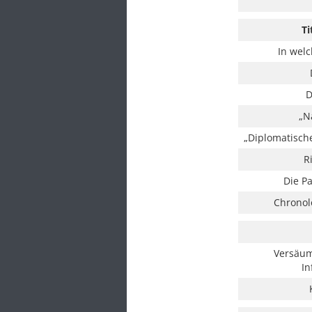
T
In wel
D
„N
„Diplomatisch
R
Die P
Chronol
Versäumn
In