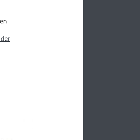
ben
 der