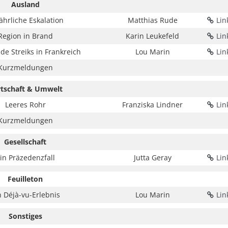
Ausland
ährliche Eskalation
Matthias Rude
Lin
Region in Brand
Karin Leukefeld
Lin
de Streiks in Frankreich
Lou Marin
Lin
Kurzmeldungen
tschaft & Umwelt
Leeres Rohr
Franziska Lindner
Lin
Kurzmeldungen
Gesellschaft
in Präzedenzfall
Jutta Geray
Lin
Feuilleton
n Déjà-vu-Erlebnis
Lou Marin
Lin
Sonstiges