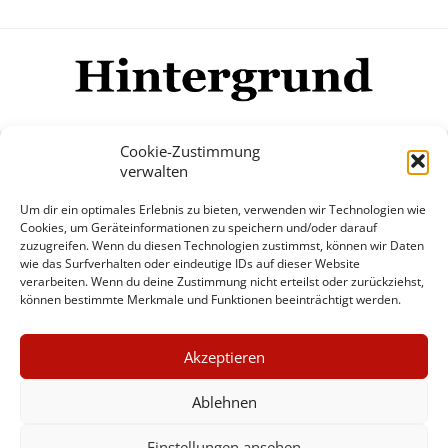
Cookie-Zustimmung
verwalten
Impressum
Datenschutzerklärung
Disclaimer
Um dir ein optimales Erlebnis zu bieten, verwenden wir Technologien wie
Mehr
Cookies, um Geräteinformationen zu speichern und/oder darauf
zuzugreifen. Wenn du diesen Technologien zustimmst, können wir Daten
wie das Surfverhalten oder eindeutige IDs auf dieser Website
© Copyright Hintergrund.de, 2015 - 2026
verarbeiten. Wenn du deine Zustimmung nicht erteilst oder zurückziehst,
können bestimmte Merkmale und Funktionen beeinträchtigt werden.
Zum Newsletter jetzt kostenlos
×
anmelden
Akzeptieren
GUTER JOURNALISMUS
erscheint ca. alle 4 Wochen
KOSTET GELD
Ablehnen
E-Mail
Einstellungen ansehen