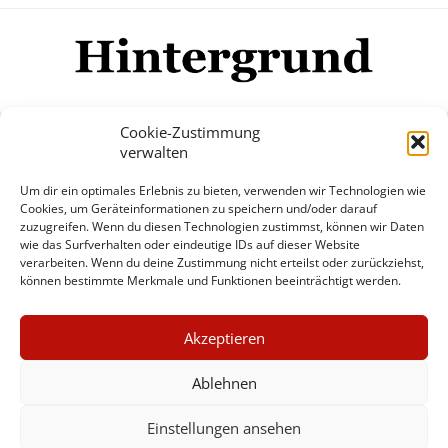
Cookie-Zustimmung
verwalten
Impressum
Datenschutzerklärung
Disclaimer
Um dir ein optimales Erlebnis zu bieten, verwenden wir Technologien wie
Mehr
Cookies, um Geräteinformationen zu speichern und/oder darauf
zuzugreifen. Wenn du diesen Technologien zustimmst, können wir Daten
wie das Surfverhalten oder eindeutige IDs auf dieser Website
© Copyright Hintergrund.de, 2015 - 2026
verarbeiten. Wenn du deine Zustimmung nicht erteilst oder zurückziehst,
können bestimmte Merkmale und Funktionen beeinträchtigt werden.
Zum Newsletter jetzt kostenlos
×
anmelden
Akzeptieren
GUTER JOURNALISMUS
erscheint ca. alle 4 Wochen
KOSTET GELD
Ablehnen
E-Mail
Einstellungen ansehen
UNTERSTÜTZEN SIE