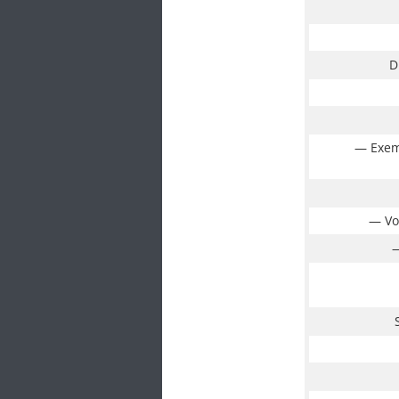
D
— Exem
— Vo
—