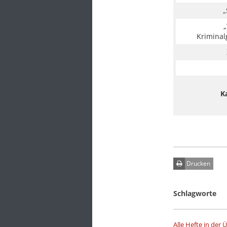
„
„
Kriminalg
K
Drucken
Schlagworte
Alle Hefte in der 