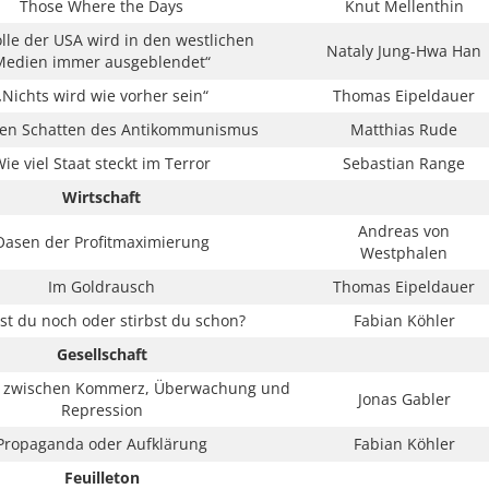
Those Where the Days
Knut Mellenthin
olle der USA wird in den westlichen
Nataly Jung-Hwa Han
Medien immer ausgeblendet“
„Nichts wird wie vorher sein“
Thomas Eipeldauer
gen Schatten des Antikommunismus
Matthias Rude
ie viel Staat steckt im Terror
Sebastian Range
Wirtschaft
Andreas von
Oasen der Profitmaximierung
Westphalen
Im Goldrausch
Thomas Eipeldauer
t du noch oder stirbst du schon?
Fabian Köhler
Gesellschaft
s zwischen Kommerz, Überwachung und
Jonas Gabler
Repression
Propaganda oder Aufklärung
Fabian Köhler
Feuilleton