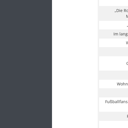
„Die R
Im lan
W
Wohns
Fußballfan