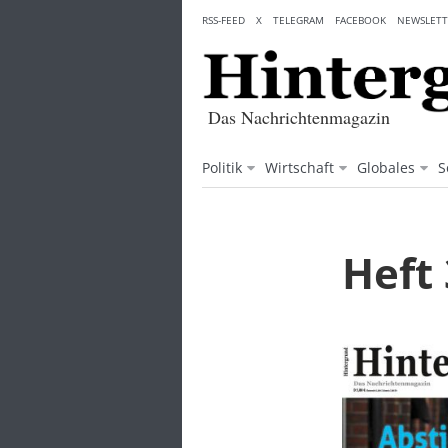
Skip
RSS-FEED
X
TELEGRAM
FACEBOOK
NEWSLETT
to
content
Das Nachrichtenmagazin
Politik
Wirtschaft
Globales
S
Heft