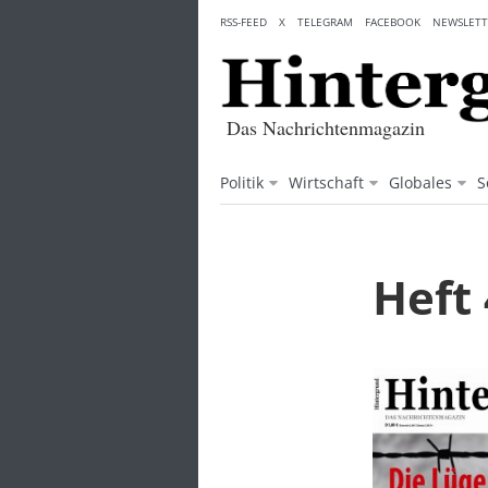
Skip
RSS-FEED
X
TELEGRAM
FACEBOOK
NEWSLETT
to
content
Das Nachrichtenmagazin
Politik
Wirtschaft
Globales
S
Heft