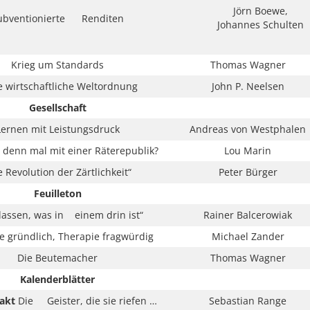
Jörn Boewe,
ubventionierte Renditen
Johannes Schulten
Krieg um Standards
Thomas Wagner
 wirtschaftliche Weltordnung
John P. Neelsen
Gesellschaft
Lernen mit Leistungsdruck
Andreas von Westphalen
 denn mal mit einer Räterepublik?
Lou Marin
e Revolution der Zärtlichkeit“
Peter Bürger
Feuilleton
lassen, was in einem drin ist“
Rainer Balcerowiak
e gründlich, Therapie fragwürdig
Michael Zander
Die Beutemacher
Thomas Wagner
Kalenderblätter
akt
Die Geister, die sie riefen …
Sebastian Range