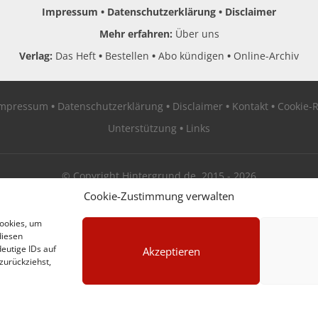
Impressum
Datenschutzerklärung
Disclaimer
Mehr erfahren:
Über uns
Verlag:
Das Heft
Bestellen
Abo kündigen
Online-Archiv
Impressum
Datenschutzerklärung
Disclaimer
Kontakt
Cookie-R
Unterstützung
Links
© Copyright Hintergrund.de, 2015 - 2026
Cookie-Zustimmung verwalten
Zum Newsletter jetzt kostenlos anmelden
Cookies, um
diesen
erscheint ca. alle 4 Wochen
eutige IDs auf
Akzeptieren
zurückziehst,
E-Mail
Anmelden