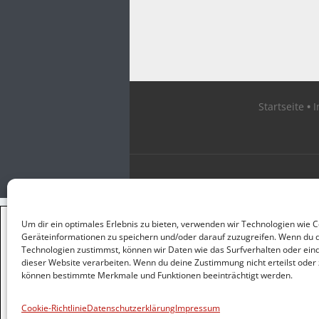
Startseite
×
Um dir ein optimales Erlebnis zu bieten, verwenden wir Technologien wie 
GUTER JOURNALISMUS
Geräteinformationen zu speichern und/oder darauf zuzugreifen. Wenn du 
KOSTET GELD
Technologien zustimmst, können wir Daten wie das Surfverhalten oder eind
dieser Website verarbeiten. Wenn du deine Zustimmung nicht erteilst oder 
können bestimmte Merkmale und Funktionen beeinträchtigt werden.
UNTERSTÜTZEN SIE
HINTERGRUND
Cookie-Richtlinie
Datenschutzerklärung
Impressum