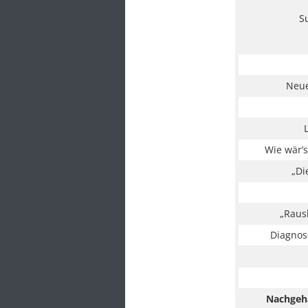
S
Neue
Wie wär’s
„Di
„Raus
Diagnos
Nachgeh