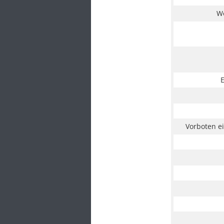
W
E
Vorboten e