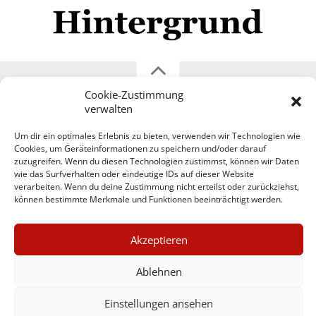
Cookie-Zustimmung
Impressum
Datenschutzerklärung
Disclaimer
verwalten
Mehr
Um dir ein optimales Erlebnis zu bieten, verwenden wir Technologien wie
Cookies, um Geräteinformationen zu speichern und/oder darauf
zuzugreifen. Wenn du diesen Technologien zustimmst, können wir Daten
© Copyright Hintergrund.de, 2015 - 2026
wie das Surfverhalten oder eindeutige IDs auf dieser Website
verarbeiten. Wenn du deine Zustimmung nicht erteilst oder zurückziehst,
können bestimmte Merkmale und Funktionen beeinträchtigt werden.
Zum Newsletter jetzt kostenlos
anmelden
×
Akzeptieren
erscheint ca. alle 4 Wochen
GUTER JOURNALISMUS
KOSTET GELD
E-Mail
Ablehnen
Einstellungen ansehen
Anmelden
UNTERSTÜTZEN SIE