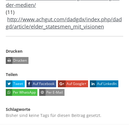
der-medien/
(11)
http://www.achgut.com/dadgdx/index.php/dad
gd/article/elder_statesmen_mit_visionen
Drucken
Drucken
Teilen
Tweet
Auf Facebook
Auf Google+
Auf LinkedIn
Per WhatsApp
Per E-Mail
Schlagworte
Bisher sind keine Tags für diesen Beitrag gesetzt.