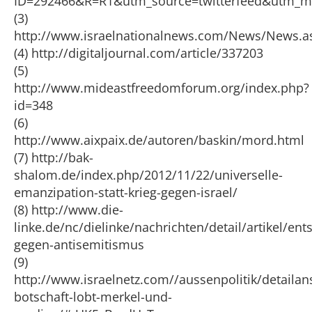
ID=292466&R=R1&utm_source=twitterfeed&utm_m
(3)
http://www.israelnationalnews.com/News/News.
(4) http://digitaljournal.com/article/337203
(5)
http://www.mideastfreedomforum.org/index.php?
id=348
(6)
http://www.aixpaix.de/autoren/baskin/mord.html
(7) http://bak-
shalom.de/index.php/2012/11/22/universelle-
emanzipation-statt-krieg-gegen-israel/
(8) http://www.die-
linke.de/nc/dielinke/nachrichten/detail/artikel/ent
gegen-antisemitismus
(9)
http://www.israelnetz.com//aussenpolitik/detailans
botschaft-lobt-merkel-und-