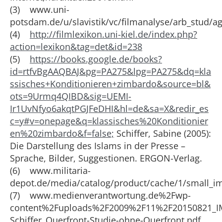
(3) www.uni-
potsdam.de/u/slavistik/vc/filmanalyse/arb_stud/
(4)
http://filmlexikon.uni-kiel.de/index.php?
action=lexikon&tag=det&id=238
(5)
https://books.google.de/books?
id=rtfvBgAAQBAJ&pg=PA275&lpg=PA275&dq=kla
ssisches+Konditionieren+zimbardo&source=bl&
ots=9Urmq4QIBD&sig=UEMI-
Ir1UvNfyo6akqtPGJFeDHI&hl=de&sa=X&redir_es
c=y#v=onepage&q=klassisches%20Konditionier
en%20zimbardo&f=false;
Schiffer, Sabine (2005):
Die Darstellung des Islams in der Presse –
Sprache, Bilder, Suggestionen. ERGON-Verlag.
(6) www.militaria-
depot.de/media/catalog/product/cache/1/small_
(7) www.medienverantwortung.de%2Fwp-
content%2Fuploads%2F2009%2F11%2F20150821_I
Schiffer_Querfront-Studie-ohne-Querfront.pdf