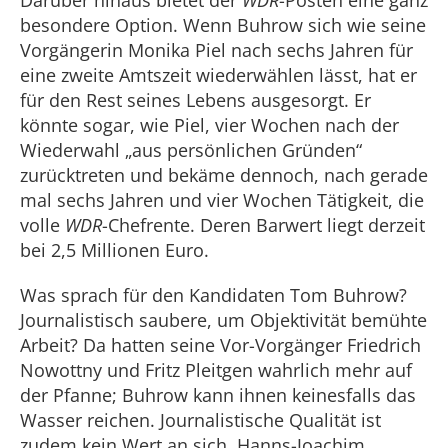
Darüber hinaus bietet der
WDR
-Posten eine ganz
besondere Option. Wenn Buhrow sich wie seine
Vorgängerin Monika Piel nach sechs Jahren für
eine zweite Amtszeit wiederwählen lässt, hat er
für den Rest seines Lebens ausgesorgt. Er
könnte sogar, wie Piel, vier Wochen nach der
Wiederwahl „aus persönlichen Gründen“
zurücktreten und bekäme dennoch, nach gerade
mal sechs Jahren und vier Wochen Tätigkeit, die
volle
WDR
-Chefrente. Deren Barwert liegt derzeit
bei 2,5 Millionen Euro.
Was sprach für den Kandidaten Tom Buhrow?
Journalistisch saubere, um Objektivität bemühte
Arbeit? Da hatten seine Vor-Vorgänger Friedrich
Nowottny und Fritz Pleitgen wahrlich mehr auf
der Pfanne; Buhrow kann ihnen keinesfalls das
Wasser reichen. Journalistische Qualität ist
zudem kein Wert an sich. Hanns-Joachim