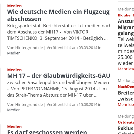
Medien
Meldung 
Wie deutsche Medien ein Flugzeug
BR über 
abschossen
Anstur
Kriegspartei statt Berichterstatter: Leitmedien nach
Migran
dem Abschuss der MH17 - Von VIKTOR
gelang
TIMTSCHENKO, 3. September 2014 - Bezüglich ...
Teilwe
teilwe
Von Hintergrund.de | Veröffentlicht am 03.09.2014 in:
mindes
Medien
25.000
wieder
Mehr les
Medien
MH 17 – der Glaubwürdigkeits-GAU
Meldung 
Zwischen Vasallenpolitik und willfährigen Medien
NachDenk
- Von PETER VONNAHME, 15. August 2014 - Um
Breite
das Streit-Thema Absturz der MH-17 über ...
„wisse
Mehr les
Von Hintergrund.de | Veröffentlicht am 15.08.2014 in:
Medien
Meldung 
Ostdeuts
Medien
Exklus
Es darf geschossen werden