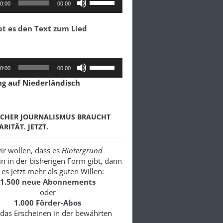
0:00
00:00
Hoch/Runter
benutzen,
bt es den Text zum Lied
um
die
Lautstärke
zu
Pfeiltasten
0:00
00:00
regeln.
Hoch/Runter
ng auf Niederländisch
benutzen,
um
die
Lautstärke
SCHER JOURNALISMUS BRAUCHT
zu
ARITÄT. JETZT.
regeln.
r wollen, dass es
Hintergrund
in in der bisherigen Form gibt, dann
es jetzt mehr als guten Willen:
1.500 neue Abonnements
oder
1.000 Förder-Abos
 das Erscheinen in der bewährten