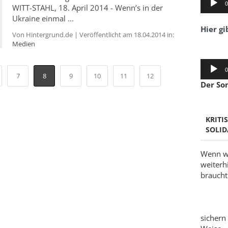
0
WITT-STAHL, 18. April 2014 - Wenn’s in der
Player
Ukraine einmal ...
Hier gi
Von Hintergrund.de | Veröffentlicht am 18.04.2014 in:
Medien
Audio-
0
Player
7
8
9
10
11
12
Der So
KRITI
SOLID
Wenn wi
weiterh
braucht 
sichern