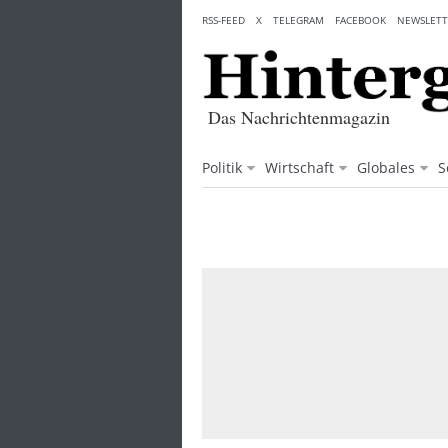
Skip
RSS-FEED
X
TELEGRAM
FACEBOOK
NEWSLETT
to
content
Das Nachrichtenmagazin
Politik
Wirtschaft
Globales
S