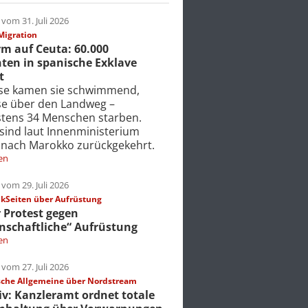
vom 31. Juli 2026
Migration
m auf Ceuta: 60.000
ten in spanische Exklave
t
ise kamen sie schwimmend,
ise über den Landweg –
tens 34 Menschen starben.
 sind laut Innenministerium
 nach Marokko zurückgekehrt.
en
vom 29. Juli 2026
Seiten über Aufrüstung
r Protest gegen
nschaftliche“ Aufrüstung
en
vom 27. Juli 2026
che Allgemeine über Nordstream
iv: Kanzleramt ordnet totale