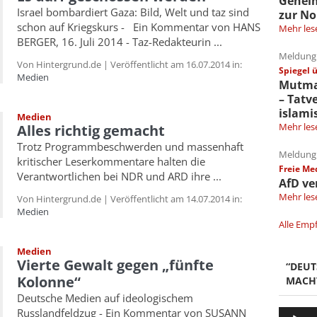
Gehei
Israel bombardiert Gaza: Bild, Welt und taz sind
zur No
schon auf Kriegskurs - Ein Kommentar von HANS
Mehr les
BERGER, 16. Juli 2014 - Taz-Redakteurin ...
Meldung 
Von Hintergrund.de | Veröffentlicht am 16.07.2014 in:
Spiegel 
Medien
Mutmaß
– Tatv
islami
Medien
Mehr les
Alles richtig gemacht
Trotz Programmbeschwerden und massenhaft
Meldung 
kritischer Leserkommentare halten die
Freie Me
Verantwortlichen bei NDR und ARD ihre ...
AfD ve
Mehr les
Von Hintergrund.de | Veröffentlicht am 14.07.2014 in:
Medien
Alle Emp
Medien
Vierte Gewalt gegen „fünfte
“DEU
Kolonne“
MACH
Deutsche Medien auf ideologischem
Russlandfeldzug - Ein Kommentar von SUSANN
Audio-