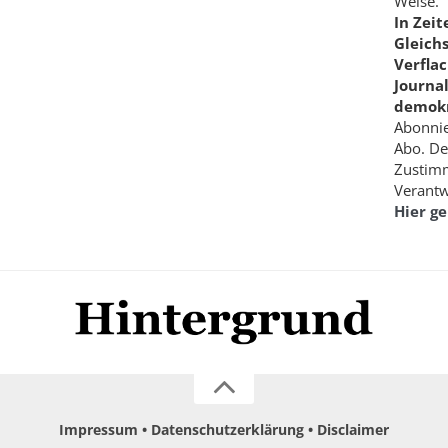
Weise.
In Zei
Gleich
Verfla
Journa
demokr
Abonnie
Abo. De
Zustimm
Verantw
Hier g
Impressum
Datenschutzerklärung
Disclaimer