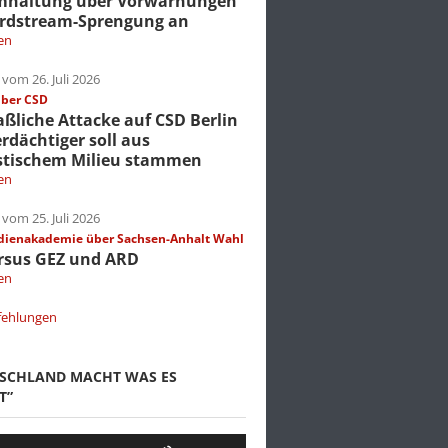
mhaltung über Vorwarnungen
rdstream-Sprengung an
en
vom 26. Juli 2026
über CSD
liche Attacke auf CSD Berlin
erdächtiger soll aus
stischem Milieu stammen
en
vom 25. Juli 2026
dienakademie über Sachsen-Anhalt Wahl
rsus GEZ und ARD
en
fehlungen
TSCHLAND MACHT WAS ES
T”
Pfeiltasten