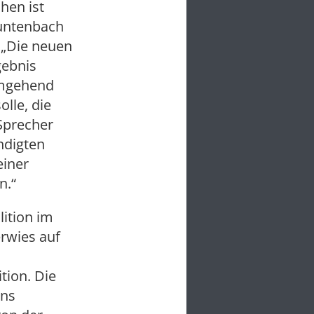
hen ist
Buntenbach
„Die neuen
gebnis
 umgehend
lle, die
Sprecher
ndigten
einer
en.“
lition im
erwies auf
tion. Die
rns