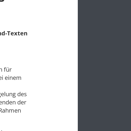
und-Texten
n für
ei einem
n
gelung des
zenden der
 Rahmen