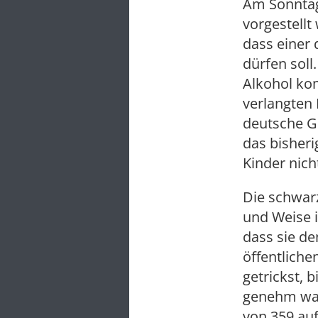
Am Sonntag
vorgestellt
dass einer
dürfen soll
Alkohol ko
verlangte
deutsche Ge
das bisheri
Kinder nich
Die schwarz
und Weise i
dass sie d
öffentliche
getrickst, 
genehm ware
von 359 auf