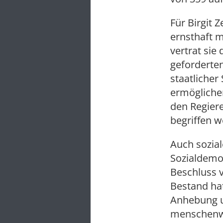
Für Birgit Z
ernsthaft m
vertrat sie
geforderten
staatlicher
ermöglichen
den Regiere
begriffen w
Auch sozia
Sozialdemok
Beschluss 
Bestand hat
Anhebung u
menschenwü