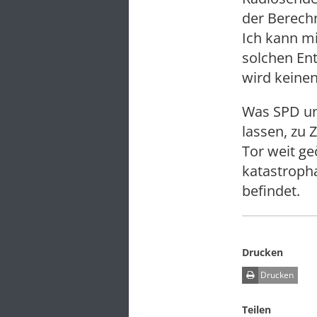
der Berechn
Ich kann mi
solchen En
wird keinen
Was SPD und
lassen, zu 
Tor weit ge
katastropha
befindet.
Drucken
Drucken
Teilen