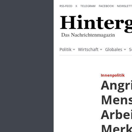
Skip
RSS-FEED
X
TELEGRAM
FACEBOOK
NEWSLETT
to
content
Das Nachrichtenmagazin
Politik
Wirtschaft
Globales
S
Innenpolitik
Angri
Mens
Arbe
Merk