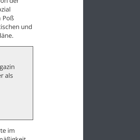
von der
zial
m Poß
tischen und
läne.
agazin
r als
te im
mäßigkeit