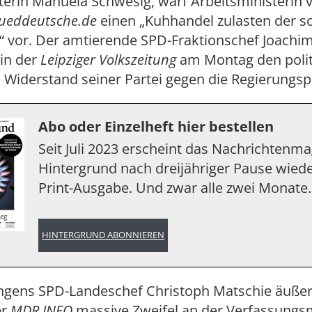
terin Manuela Schwesig, warf Arbeitsministerin 
ueddeutsche.de
einen „Kuhhandel zulasten der so
 vor. Der amtierende SPD-Fraktionschef Joachi
 in der
Leipziger Volkszeitung
am Montag den poli
n Widerstand seiner Partei gegen die Regierungsp
Abo oder Einzelheft hier bestellen
Seit Juli 2023 erscheint das Nachrichtenm
Hintergrund nach dreijähriger Pause wiede
Print-Ausgabe. Und zwar alle zwei Monate.
HINTERGRUND ABONNIEREN
ngens SPD-Landeschef Christoph Matschie äußer
er
MDR INFO
massive Zweifel an der Verfassungs