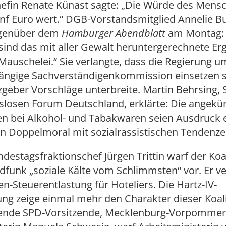
hefin Renate Künast sagte: „Die Würde des Mensc
ünf Euro wert.“ DGB-Vorstandsmitglied Annelie 
egenüber dem
Hamburger Abendblatt
am Montag: 
sind das mit aller Gewalt heruntergerechnete Er
 Mauschelei.“ Sie verlangte, dass die Regierung
ängige Sachverständigenkommission einsetzen so
geber Vorschläge unterbreite. Martin Behrsing, 
slosen Forum Deutschland, erklärte: Die angekü
en bei Alkohol- und Tabakwaren seien Ausdruck 
en Doppelmoral mit sozialrassistischen Tendenz
estagsfraktionschef Jürgen Trittin warf der Koa
funk „soziale Kälte vom Schlimmsten“ vor. Er v
den-Steuerentlastung für Hoteliers. Die Hartz-IV-
g zeige einmal mehr den Charakter dieser Koali
etende SPD-Vorsitzende, Mecklenburg-Vorpomme