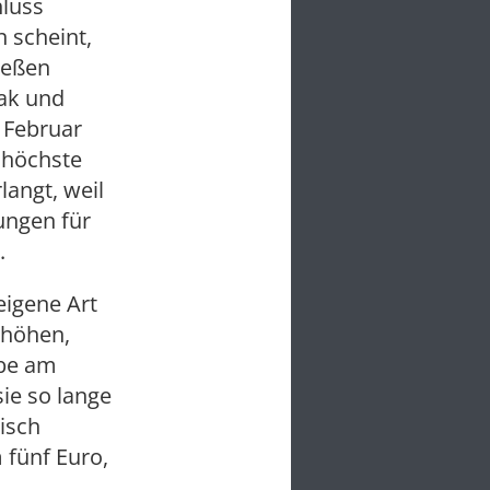
hluss
n scheint,
ießen
bak und
 Februar
 höchste
langt, weil
ungen für
.
eigene Art
rhöhen,
abe am
ie so lange
tisch
 fünf Euro,