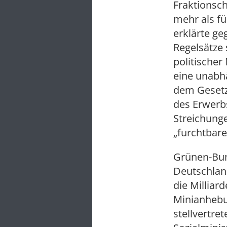
Fraktionsc
mehr als f
erklärte g
Regelsätze 
politischer
eine unabh
dem Gesetz
des Erwerb
Streichung
„furchtbar
Grünen-Bund
Deutschland
die Milliar
Minianhebun
stellvertr