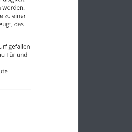
n worden.
e zu einer
eugt, das
rf gefallen
bau Tür und
ute