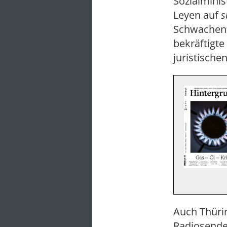
Sozialminis
Leyen auf
s
Schwachen“
bekräftigte
juristische
Auch Thüri
Radiosend