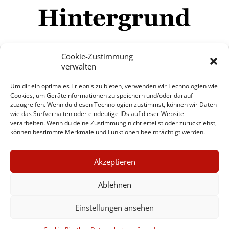
Cookie-Zustimmung
verwalten
Impressum
Datenschutzerklärung
Disclaimer
Um dir ein optimales Erlebnis zu bieten, verwenden wir Technologien wie
Mehr
Cookies, um Geräteinformationen zu speichern und/oder darauf
zuzugreifen. Wenn du diesen Technologien zustimmst, können wir Daten
wie das Surfverhalten oder eindeutige IDs auf dieser Website
© Copyright Hintergrund.de, 2015 - 2026
verarbeiten. Wenn du deine Zustimmung nicht erteilst oder zurückziehst,
können bestimmte Merkmale und Funktionen beeinträchtigt werden.
Zum Newsletter jetzt kostenlos
×
anmelden
Akzeptieren
GUTER JOURNALISMUS
erscheint ca. alle 4 Wochen
KOSTET GELD
Ablehnen
E-Mail
Einstellungen ansehen
UNTERSTÜTZEN SIE
HINTERGRUND
Anmelden