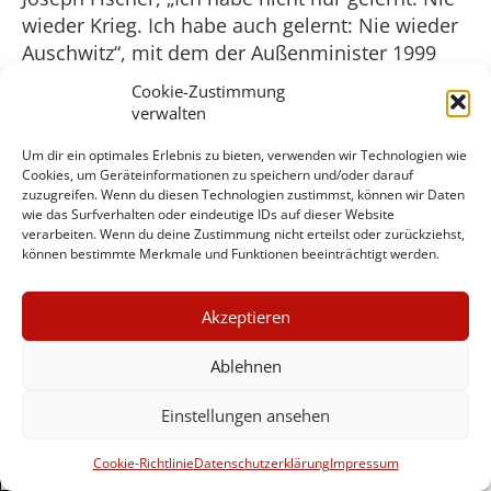
wieder Krieg. Ich habe auch gelernt: Nie wieder
Auschwitz“, mit dem der Außenminister 1999
die deutsche Beteiligung an dem Angriffskrieg
Cookie-Zustimmung
auf Jugoslawien zu legitimieren versuchte.
verwalten
Vorläufige Endstation der
Um dir ein optimales Erlebnis zu bieten, verwenden wir Technologien wie
Cookies, um Geräteinformationen zu speichern und/oder darauf
vergangenheitspolitischen Odyssee
zuzugreifen. Wenn du diesen Technologien zustimmst, können wir Daten
wie das Surfverhalten oder eindeutige IDs auf dieser Website
„Zwischen Vergangenheitspolitik und
verarbeiten. Wenn du deine Zustimmung nicht erteilst oder zurückziehst,
können bestimmte Merkmale und Funktionen beeinträchtigt werden.
Außenpolitik besteht ein kausaler
Zusammenhang“, lautet Hawels zunächst
×
lapidar klingende Feststellung. Sie verweist aber
Akzeptieren
GUTER JOURNALISMUS
auf eine komplexe Wechselwirkung zwischen
KOSTET GELD
Ablehnen
deutscher Normalität und deutschen
Interessenlagen, die er eingehend erörtert:
Einstellungen ansehen
„,Normalität‘ fungiert als ein Nationalismus
UNTERSTÜTZEN SIE
verschleierndes Vehikel.“ (26) In „der deutschen
HINTERGRUND
Cookie-Richtlinie
Datenschutzerklärung
Impressum
Außenpolitik ist nach 1989/90 im Kontext der