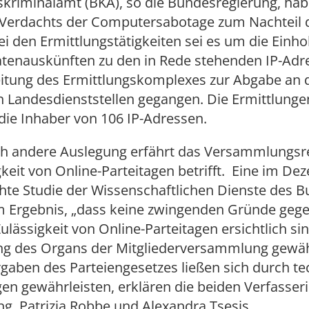
kriminalamt (BKA), so die Bundesregierung, hab
Verdachts der Computersabotage zum Nachteil
Bei den Ermittlungstätigkeiten sei es um die Einh
tenauskünften zu den in Rede stehenden IP-Adr
eitung des Ermittlungskomplexes zur Abgabe an 
 Landesdienststellen gegangen. Die Ermittlunge
die Inhaber von 106 IP-Adressen.
ich andere Auslegung erfährt das Versammlungsr
gkeit von Online-Parteitagen betrifft. Eine im D
chte Studie der Wissenschaftlichen Dienste des 
 Ergebnis, „dass keine zwingenden Gründe gege
Zulässigkeit von Online-Parteitagen ersichtlich si
ung des Organs der Mitgliederversammlung gewäh
orgaben des Parteiengesetzes ließen sich durch t
n gewährleisten, erklären die beiden Verfasser
g, Patrizia Robbe und Alexandra Tsesis.