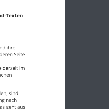
und-Texten
nd ihre
nderen Seite
 derzeit im
achen
den, sind
ung nach
as geht aus