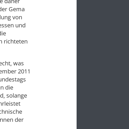
e daher
 der Gema
olung von
essen und
die
n richteten
echt, was
ezember 2011
Bundestags
n die
nd, solange
rleistet
echnische
innen der