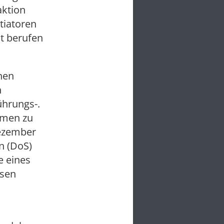
aktion
itiatoren
t berufen
nen
n
ührungs-.
mmen zu
Dezember
n (DoS)
e eines
ssen