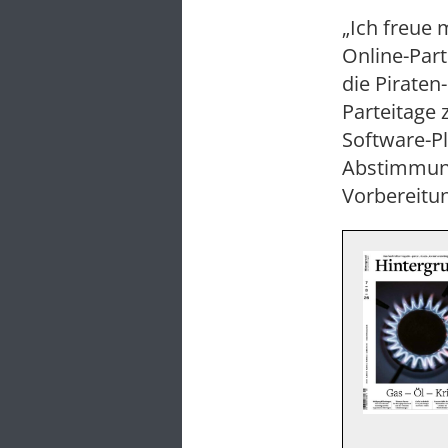
„Ich freue 
Online-Part
die Piraten
Parteitage 
Software-P
Abstimmung
Vorbereitun