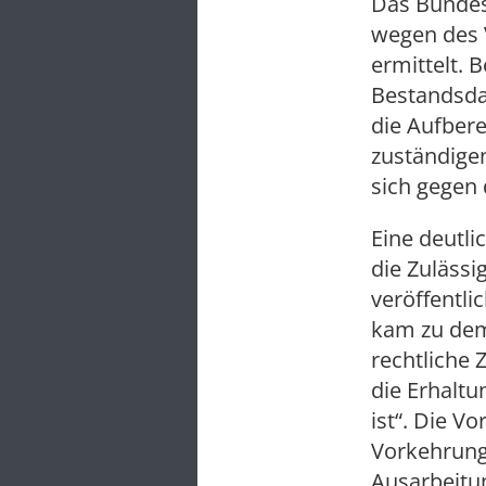
Das Bundes
wegen des 
ermittelt. 
Bestandsda
die Aufber
zuständigen
sich gegen 
Eine deutl
die Zulässi
veröffentli
kam zu dem
rechtliche 
die Erhalt
ist“. Die V
Vorkehrunge
Ausarbeitun