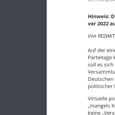
Hinweis: D
vor 2022 a
Von REDAKTI
Auf der ein
Parteitage 
soll es sic
Versammlung
Deutschen 
politischer 
Virtuelle p
„mangels K
keine „Ver