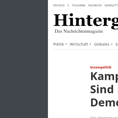
Skip
RSS-FEED
X
TELEGRAM
FACEBOOK
NEWSLETT
to
content
Das Nachrichtenmagazin
Politik
Wirtschaft
Globales
S
Innenpolitik
Kampf
Sind 
Demo
Von Hintergrund