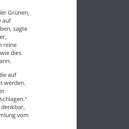
der Grünen,
 auf
eben, sagte
er,
n reine
wie dies
ann.
die auf
ht werden.
er
schlagen.“
s denkbar,
mmlung vom