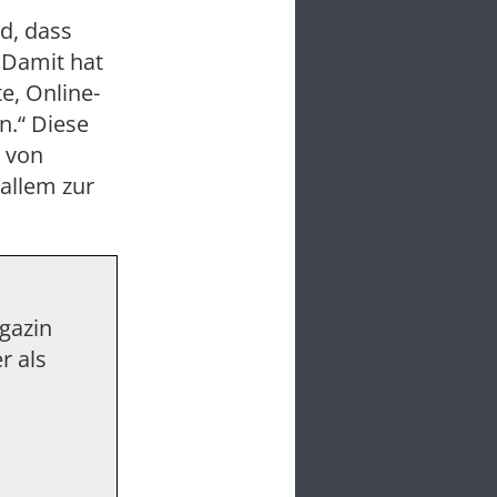
rd, dass
 „Damit hat
e, Online-
n.“ Diese
 von
allem zur
agazin
r als