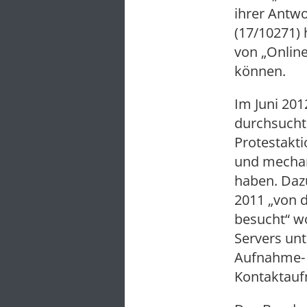
ihrer Antwo
(17/10271) h
von „Onlin
können.
Im Juni 20
durchsucht 
Protestakti
und mechan
haben. Daz
2011 „von 
besucht“ w
Servers un
Aufnahme- 
Kontaktauf