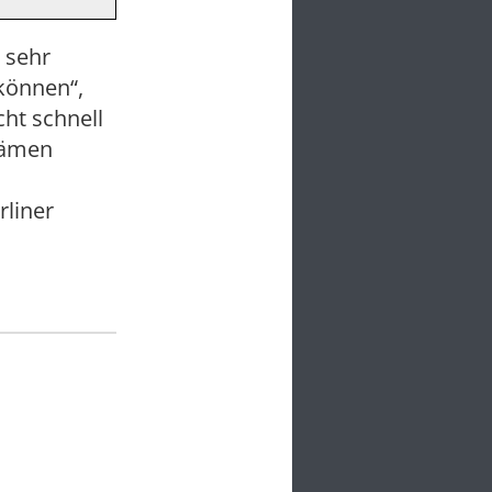
, sehr
 können“,
cht schnell
kämen
rliner