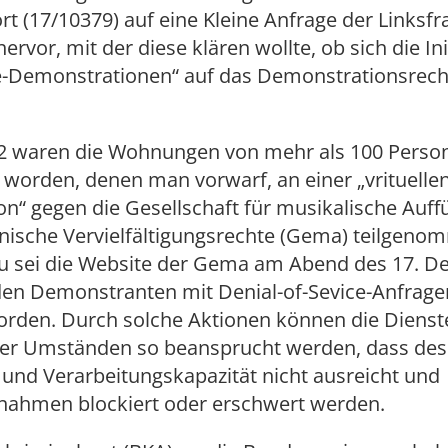
rt (17/10379) auf eine Kleine Anfrage der Linksfr
ervor, mit der diese klären wollte, ob sich die In
e-Demonstrationen“ auf das Demonstrationsrech
12 waren die Wohnungen von mehr als 100 Perso
worden, denen man vorwarf, an einer „vrituelle
on“ gegen die Gesellschaft für musikalische Auff
ische Vervielfältigungsrechte (Gema) teilgeno
u sei die Website der Gema am Abend des 17. 
den Demonstranten mit Denial-of-Sevice-Anfrage
orden. Durch solche Aktionen können die Dienst
ter Umständen so beansprucht werden, dass de
und Verarbeitungskapazität nicht ausreicht und
nahmen blockiert oder erschwert werden.