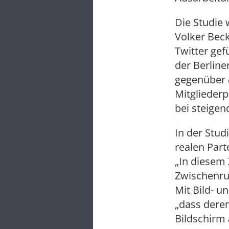
Die Studie
Volker Beck
Twitter gef
der Berline
gegenüber
Mitgliederp
bei steigen
In der Stud
realen Part
„In diesem
Zwischenruf
Mit Bild- u
„dass dere
Bildschirm 