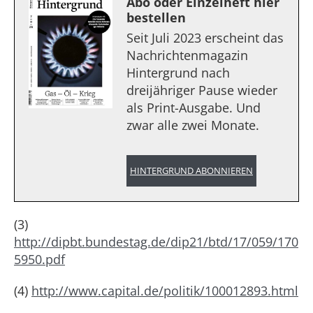
Abo oder Einzelheft hier
bestellen
Seit Juli 2023 erscheint das
Nachrichtenmagazin
Hintergrund nach
dreijähriger Pause wieder
als Print-Ausgabe. Und
zwar alle zwei Monate.
HINTERGRUND ABONNIEREN
(3)
http://dipbt.bundestag.de/dip21/btd/17/059/170
5950.pdf
(4)
http://www.capital.de/politik/100012893.html