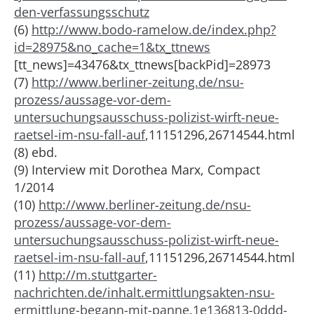
den-verfassungsschutz
(6)
http://www.bodo-ramelow.de/index.php?
id=28975&no_cache=1&tx_ttnews
[tt_news]=43476&tx_ttnews[backPid]=28973
(7)
http://www.berliner-zeitung.de/nsu-
prozess/aussage-vor-dem-
untersuchungsausschuss-polizist-wirft-neue-
raetsel-im-nsu-fall-auf
,11151296,26714544.html
(8) ebd.
(9) Interview mit Dorothea Marx, Compact
1/2014
(10)
http://www.berliner-zeitung.de/nsu-
prozess/aussage-vor-dem-
untersuchungsausschuss-polizist-wirft-neue-
raetsel-im-nsu-fall-auf
,11151296,26714544.html
(11)
http://m.stuttgarter-
nachrichten.de/inhalt.ermittlungsakten-nsu-
ermittlung-begann-mit-panne.1e136813-0ddd-