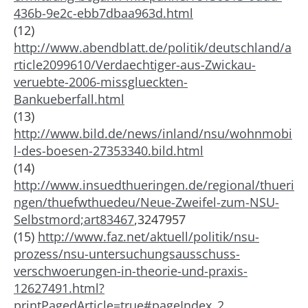
436b-9e2c-ebb7dbaa963d.html
(12)
http://www.abendblatt.de/politik/deutschland/a
rticle2099610/Verdaechtiger-aus-Zwickau-
veruebte-2006-missglueckten-
Bankueberfall.html
(13)
http://www.bild.de/news/inland/nsu/wohnmobi
l-des-boesen-27353340.bild.html
(14)
http://www.insuedthueringen.de/regional/thueri
ngen/thuefwthuedeu/Neue-Zweifel-zum-NSU-
Selbstmord;art83467
,3247957
(15)
http://www.faz.net/aktuell/politik/nsu-
prozess/nsu-untersuchungsausschuss-
verschwoerungen-in-theorie-und-praxis-
12627491.html?
printPagedArticle=true#pageIndex_2