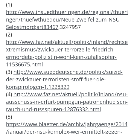
(1)
http://www.insuedthueringen.de/regional/thueri
ngen/thuefwthuedeu/Neue-Zweifel-zum-NSU-
Selbstmord;art83467
,3247957
(2)
http://www.faz.net/aktuell/politik/inland/rechtse
xtremismus/zwickauer-terrorzelle-friedrich-
ermordete-polizistin-wohl-kein-zufallsopfer-
11536675.html
(3)
http://www.sueddeutsche.de/politik/suizid-
der-zwickauer-terroristen-stoff-fuer-die-
konspirologen-1.1228329
(4)
http://www.faz.net/aktuell/politik/inland/nsu-
ausschuss-in-erfurt-pumpgun-patronenhuelsen-
rauch-und-russspuren-12876332.html
(5)
https://www.blaetter.de/archiv/jahrgaenge/2014
/januar/der-nsu-komplex-wer-ermittelt-gegen-