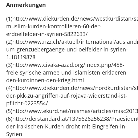
Anmerkungen
(1)http://www.diekurden.de/news/westkurdistan/sa
muslim-kurden-kontrollieren-60-der-
erdoelfelder-in-syrien-5822633/
(2)http://www.nzz.ch/aktuell/international/auslan
um-grenzuebergaenge-und-oelfelder-in-syrien-
1.18119878
(3)http://www.civaka-azad.org/index.php/458-
freie-syrische-armee-und-islamisten-erklaeren-
den-kurdinnen-den-krieg.html
(4)http://www.diekurden.de/news/nordkurdistan/s
der-pkk-zu-angriffen-auf-rojava-widerstand-ist-
pflicht-0223554/
(5)http://www.ekurd.net/mismas/articles/misc201
(6)http://derstandard.at/1375626256238/Praesiden
der-irakischen-Kurden-droht-mit-Eingreifen-in-
Syrien