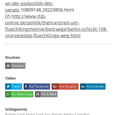
an-der-asylpolitik-des-
senats
,10809148,28223856.html
(2)
http://www.rbb-
online.de/politik/thema/streit-um-
fluechtlingsheime/beitraege/berlin-schickt-108-
oranienplatz-fluechtlinge-weg.html
Drucken
Drucken
Teilen
Tweet
Auf Facebook
Auf Google+
Auf LinkedIn
Per WhatsApp
Per E-Mail
Schlagworte
Bisher sind keine Tags für diesen Beitrag gesetzt.