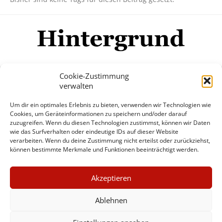
Cookie-Zustimmung
verwalten
Impressum
Datenschutzerklärung
Disclaimer
Um dir ein optimales Erlebnis zu bieten, verwenden wir Technologien wie
Mehr
Cookies, um Geräteinformationen zu speichern und/oder darauf
zuzugreifen. Wenn du diesen Technologien zustimmst, können wir Daten
wie das Surfverhalten oder eindeutige IDs auf dieser Website
© Copyright Hintergrund.de, 2015 - 2026
verarbeiten. Wenn du deine Zustimmung nicht erteilst oder zurückziehst,
können bestimmte Merkmale und Funktionen beeinträchtigt werden.
Zum Newsletter jetzt kostenlos
×
anmelden
Akzeptieren
GUTER JOURNALISMUS
erscheint ca. alle 4 Wochen
KOSTET GELD
Ablehnen
E-Mail