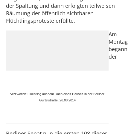
der Spaltung und dann erfolgten teilweisen
Räumung der öffentlich sichtbaren
Flüchtlingsproteste erfüllte.
Am
Montag
begann
der
Verzweifelt: Flüchtling auf dem Dach eines Hauses in der Berliner
Gürtelstraße, 26.08.2014
Berliner Senat nun die ersten 108 dieser