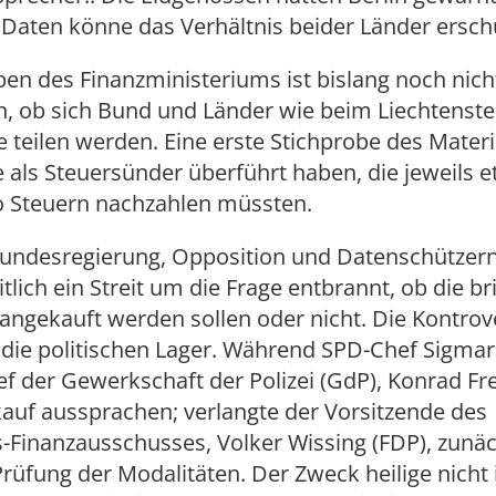
Daten könne das Verhältnis beider Länder ersch
en des Finanzministeriums ist bislang noch nich
, ob sich Bund und Länder wie beim Liechtenstein
eilen werden. Eine erste Stichprobe des Materia
 als Steuersünder überführt haben, die jeweils e
ro Steuern nachzahlen müssten.
undesregierung, Opposition und Datenschützer
tlich ein Streit um die Frage entbrannt, ob die b
angekauft werden sollen oder nicht. Die Kontrov
die politischen Lager. Während SPD-Chef Sigmar
f der Gewerkschaft der Polizei (GdP), Konrad Fre
auf aussprachen; verlangte der Vorsitzende des
-Finanzausschusses, Volker Wissing (FDP), zunäc
üfung der Modalitäten. Der Zweck heilige nicht