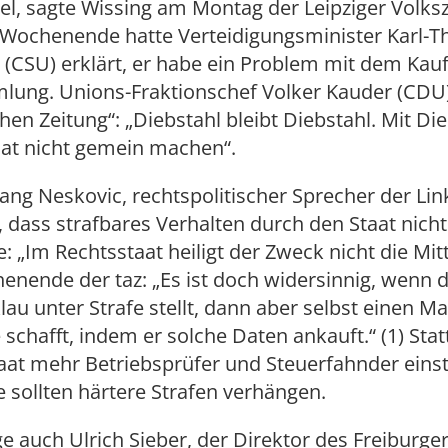
ttel, sagte Wissing am Montag der Leipziger Volks
 Wochenende hatte Verteidigungsminister Karl-T
(CSU) erklärt, er habe ein Problem mit dem Kauf
ung. Unions-Fraktionschef Volker Kauder (CDU)
en Zeitung“: „Diebstahl bleibt Diebstahl. Mit Die
aat nicht gemein machen“.
ng Neskovic, rechtspolitischer Sprecher der Link
 dass strafbares Verhalten durch den Staat nicht
: „Im Rechtsstaat heiligt der Zweck nicht die Mitt
nende der taz: „Es ist doch widersinnig, wenn d
au unter Strafe stellt, dann aber selbst einen Ma
schafft, indem er solche Daten ankauft.“ (1) Sta
taat mehr Betriebsprüfer und Steuerfahnder einst
e sollten härtere Strafen verhängen.
ge auch Ulrich Sieber, der Direktor des Freiburge