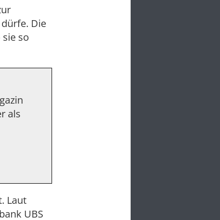
zur
dürfe. Die
 sie so
agazin
r als
. Laut
ßbank UBS