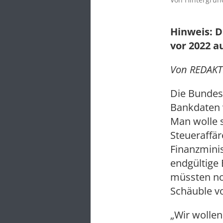
Hinweis: D
vor 2022 a
Von REDAKTI
Die Bundesr
Bankdaten 
Man wolle s
Steueraffär
Finanzminis
endgültige 
müssten no
Schäuble v
„Wir wollen