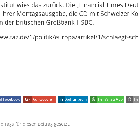
nstitut wies das zurück. Die „Financial Times Deu
n ihrer Montagsausgabe, die CD mit Schweizer K
 der britischen Großbank HSBC.
www.taz.de/1/politik/europa/artikel/1/schlaegt-sc
f Facebook
Auf Google+
Auf LinkedIn
Per WhatsApp
Per
ne Tags für diesen Beitrag gesetzt.