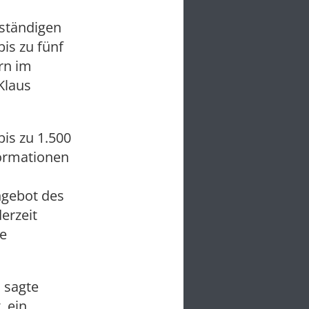
ständigen
is zu fünf
rn im
Klaus
is zu 1.500
formationen
ngebot des
erzeit
ie
 sagte
, ein