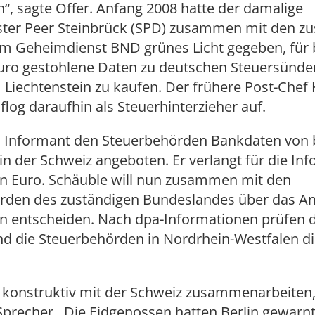
“, sagte Offer. Anfang 2008 hatte der damalige
ster Peer Steinbrück (SPD) zusammen mit den zu
m Geheimdienst BND grünes Licht gegeben, für b
Euro gestohlene Daten zu deutschen Steuersünde
Liechtenstein zu kaufen. Der frühere Post-Chef 
log daraufhin als Steuerhinterzieher auf.
n Informant den Steuerbehörden Bankdaten von b
n der Schweiz angeboten. Er verlangt für die In
en Euro. Schäuble will nun zusammen mit den
rden des zuständigen Bundeslandes über das A
n entscheiden. Nach dpa-Informationen prüfen d
nd die Steuerbehörden in Nordrhein-Westfalen d
konstruktiv mit der Schweiz zusammenarbeiten,
precher.. Die Eidgenossen hatten Berlin gewarnt