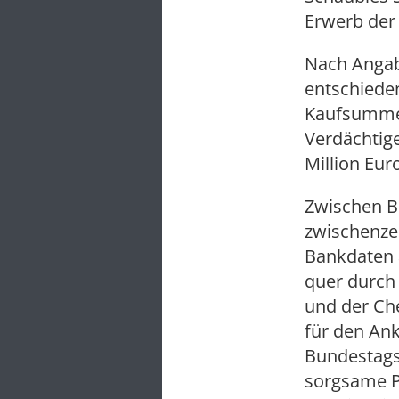
Erwerb der 
Nach Angab
entschieden
Kaufsumme t
Verdächtige
Million Eu
Zwischen B
zwischenzei
Bankdaten 
quer durch 
und der Che
für den Ank
Bundestags
sorgsame Pr