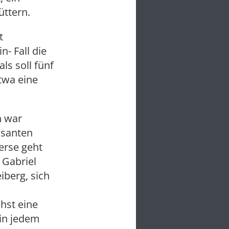
üttern.
t
- Fall die
ls soll fünf
twa eine
n war
risanten
erse geht
 Gabriel
iberg, sich
hst eine
 in jedem