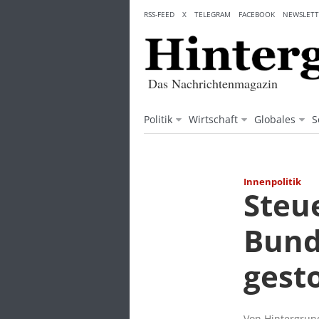
Skip
RSS-FEED
X
TELEGRAM
FACEBOOK
NEWSLETT
to
content
Das Nachrichtenmagazin
Politik
Wirtschaft
Globales
S
Innenpolitik
Steu
Bund
gest
Von Hintergrund