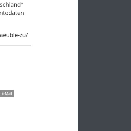
tschland“
ontodaten
haeuble-zu/
 E-Mail