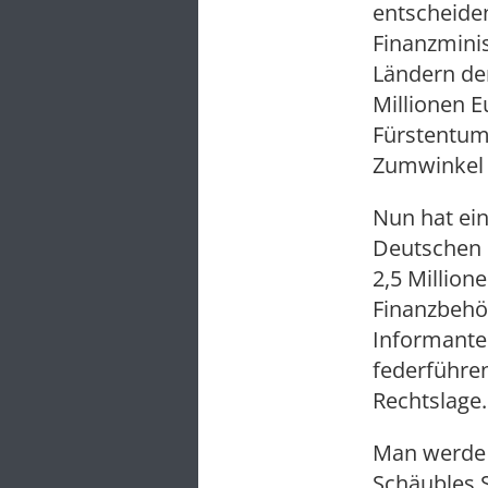
entscheiden
Finanzmini
Ländern de
Millionen 
Fürstentum 
Zumwinkel f
Nun hat ei
Deutschen i
2,5 Million
Finanzbehö
Informante
federführe
Rechtslage.
Man werde 
Schäubles S