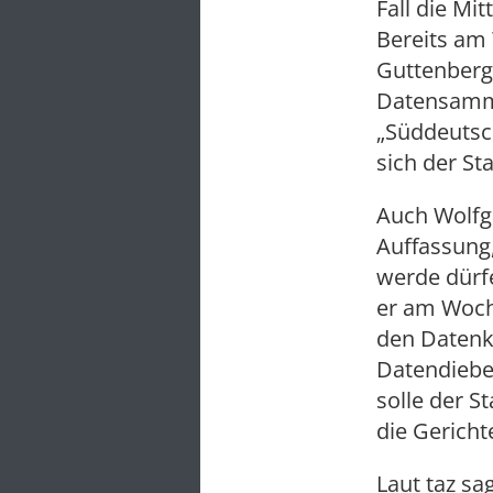
Fall die Mi
Bereits am
Guttenberg 
Datensamml
„Süddeutsch
sich der St
Auch Wolfga
Auffassung,
werde dürfe
er am Woche
den Datenkl
Datendiebe 
solle der S
die Gericht
Laut taz sa