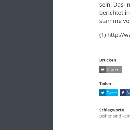
sein. Das I
berichtet i
stamme von
(1) http://
Drucken
Drucken
Teilen
Tweet
Au
Schlagworte
Bisher sind kei