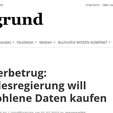
ER
STARTSEITE
ÜBER UN
oziales
Feuilleton
Medien
Buchreihe WISSEN KOMPAKT
erbetrug:
esregierung will
ohlene Daten kaufen
.de | Veröffentlicht am 01.02.2010 in:
Innenpolitik