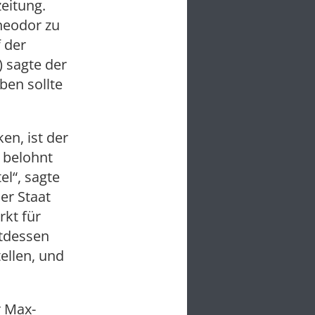
zeitung.
heodor zu
 der
 sagte der
ben sollte
en, ist der
 belohnt
el“, sagte
er Staat
rkt für
ttdessen
ellen, und
r Max-