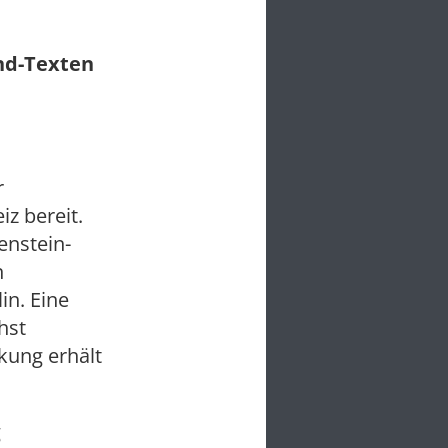
und-Texten
r
z bereit.
enstein-
n
in. Eine
hst
kung erhält
g