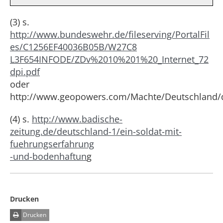
(3) s.
http://www.bundeswehr.de/fileserving/PortalFil
es/C1256EF40036B05B/W27C8
L3F654INFODE/ZDv%2010%201%20_Internet_72
dpi.pdf
oder
http://www.geopowers.com/Machte/Deutschland/d
(4) s.
http://www.badische-
zeitung.de/deutschland-1/ein-soldat-mit-
fuehrungserfahrung
-und-bodenhaftun
g
Drucken
Drucken