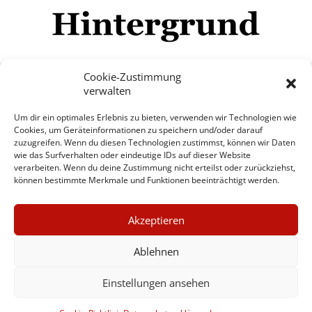
Cookie-Zustimmung
verwalten
Impressum
Datenschutzerklärung
Disclaimer
Um dir ein optimales Erlebnis zu bieten, verwenden wir Technologien wie
Mehr
Cookies, um Geräteinformationen zu speichern und/oder darauf
zuzugreifen. Wenn du diesen Technologien zustimmst, können wir Daten
wie das Surfverhalten oder eindeutige IDs auf dieser Website
© Copyright Hintergrund.de, 2015 - 2026
verarbeiten. Wenn du deine Zustimmung nicht erteilst oder zurückziehst,
können bestimmte Merkmale und Funktionen beeinträchtigt werden.
Zum Newsletter jetzt kostenlos
×
anmelden
Akzeptieren
GUTER JOURNALISMUS
erscheint ca. alle 4 Wochen
KOSTET GELD
Ablehnen
E-Mail
Einstellungen ansehen
UNTERSTÜTZEN SIE
HINTERGRUND
Anmelden