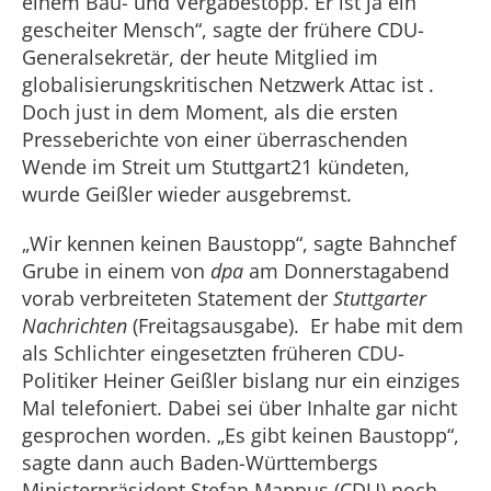
einem Bau- und Vergabestopp. Er ist ja ein
gescheiter Mensch“, sagte der frühere CDU-
Generalsekretär, der heute Mitglied im
globalisierungskritischen Netzwerk Attac ist .
Doch just in dem Moment, als die ersten
Presseberichte von einer überraschenden
Wende im Streit um Stuttgart21 kündeten,
wurde Geißler wieder ausgebremst.
„Wir kennen keinen Baustopp“, sagte Bahnchef
Grube in einem von
dpa
am Donnerstagabend
vorab verbreiteten Statement der
Stuttgarter
Nachrichten
(Freitagsausgabe). Er habe mit dem
als Schlichter eingesetzten früheren CDU-
Politiker Heiner Geißler bislang nur ein einziges
Mal telefoniert. Dabei sei über Inhalte gar nicht
gesprochen worden. „Es gibt keinen Baustopp“,
sagte dann auch Baden-Württembergs
Ministerpräsident Stefan Mappus (CDU) noch