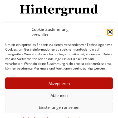
Cookie-Zustimmung
verwalten
Impressum
Datenschutzerklärung
Disclaimer
Um dir ein optimales Erlebnis zu bieten, verwenden wir Technologien wie
Mehr
Cookies, um Geräteinformationen zu speichern und/oder darauf
zuzugreifen. Wenn du diesen Technologien zustimmst, können wir Daten
wie das Surfverhalten oder eindeutige IDs auf dieser Website
© Copyright Hintergrund.de, 2015 - 2026
verarbeiten. Wenn du deine Zustimmung nicht erteilst oder zurückziehst,
können bestimmte Merkmale und Funktionen beeinträchtigt werden.
Zum Newsletter jetzt kostenlos
×
anmelden
Akzeptieren
GUTER JOURNALISMUS
erscheint ca. alle 4 Wochen
KOSTET GELD
Ablehnen
E-Mail
Einstellungen ansehen
UNTERSTÜTZEN SIE
HINTERGRUND
Anmelden