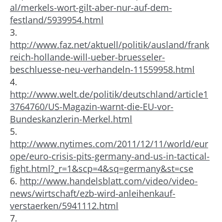
al/merkels-wort-gilt-aber-nur-auf-dem-
festland/5939954.html
3.
http://www.faz.net/aktuell/politik/ausland/frank
reich-hollande-will-ueber-bruesseler-
beschluesse-neu-verhandeln-11559958.html
4.
http://www.welt.de/politik/deutschland/article1
3764760/US-Magazin-warnt-die-EU-vor-
Bundeskanzlerin-Merkel.html
5.
http://www.nytimes.com/2011/12/11/world/eur
ope/euro-crisis-pits-germany-and-us-in-tactical-
fight.html?_r=1&scp=4&sq=germany&st=cse
6.
http://www.handelsblatt.com/video/video-
news/wirtschaft/ezb-wird-anleihenkauf-
verstaerken/5941112.html
7.