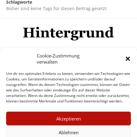
Schlagworte
Bisher sind keine Tags für diesen Beitrag gesetzt.
Cookie-Zustimmung
verwalten
Impressum
Datenschutzerklärung
Disclaimer
Um dir ein optimales Erlebnis zu bieten, verwenden wir Technologien wie
Mehr
Cookies, um Geräteinformationen zu speichern und/oder darauf
zuzugreifen. Wenn du diesen Technologien zustimmst, können wir Daten
wie das Surfverhalten oder eindeutige IDs auf dieser Website
© Copyright Hintergrund.de, 2015 - 2026
verarbeiten. Wenn du deine Zustimmung nicht erteilst oder zurückziehst,
können bestimmte Merkmale und Funktionen beeinträchtigt werden.
Zum Newsletter jetzt kostenlos
×
anmelden
Akzeptieren
GUTER JOURNALISMUS
erscheint ca. alle 4 Wochen
KOSTET GELD
Ablehnen