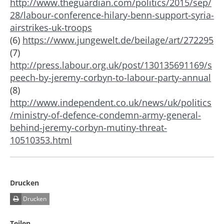
http://www.theguardian.com/politics/2015/sep/
28/labour-conference-hilary-benn-support-syria-
airstrikes-uk-troops
(6)
https://www.jungewelt.de/beilage/art/272295
(7)
http://press.labour.org.uk/post/130135691169/s
peech-by-jeremy-corbyn-to-labour-party-annual
(8)
http://www.independent.co.uk/news/uk/politics
/ministry-of-defence-condemn-army-general-
behind-jeremy-corbyn-mutiny-threat-
10510353.html
Drucken
Drucken
Teilen