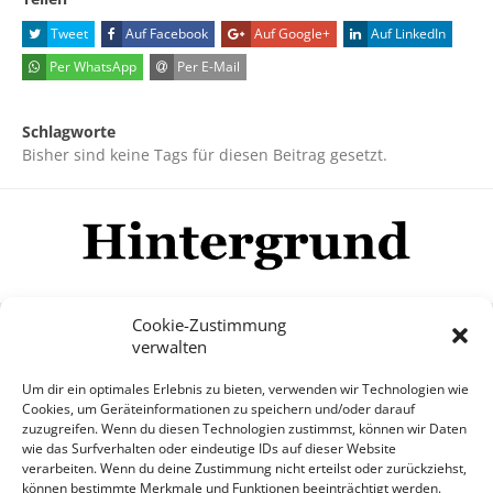
Tweet
Auf Facebook
Auf Google+
Auf LinkedIn
Per WhatsApp
Per E-Mail
Schlagworte
Bisher sind keine Tags für diesen Beitrag gesetzt.
Cookie-Zustimmung
verwalten
Impressum
Datenschutzerklärung
Disclaimer
Um dir ein optimales Erlebnis zu bieten, verwenden wir Technologien wie
Mehr
Cookies, um Geräteinformationen zu speichern und/oder darauf
zuzugreifen. Wenn du diesen Technologien zustimmst, können wir Daten
wie das Surfverhalten oder eindeutige IDs auf dieser Website
© Copyright Hintergrund.de, 2015 - 2026
verarbeiten. Wenn du deine Zustimmung nicht erteilst oder zurückziehst,
können bestimmte Merkmale und Funktionen beeinträchtigt werden.