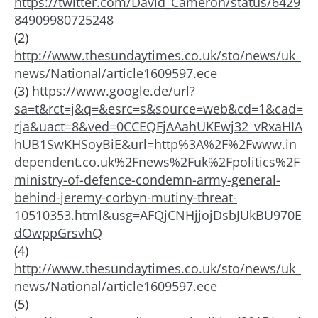
https://twitter.com/David_Cameron/status/6429
84909980725248
(2)
http://www.thesundaytimes.co.uk/sto/news/uk_
news/National/article1609597.ece
(3)
https://www.google.de/url?
sa=t&rct=j&q=&esrc=s&source=web&cd=1&cad=
rja&uact=8&ved=0CCEQFjAAahUKEwj32_vRxaHIA
hUB1SwKHSoyBiE&url=http%3A%2F%2Fwww.in
dependent.co.uk%2Fnews%2Fuk%2Fpolitics%2F
ministry-of-defence-condemn-army-general-
behind-jeremy-corbyn-mutiny-threat-
10510353.html&usg=AFQjCNHjjojDsbJUkBU970E
dOwppGrsvhQ
(4)
http://www.thesundaytimes.co.uk/sto/news/uk_
news/National/article1609597.ece
(5)