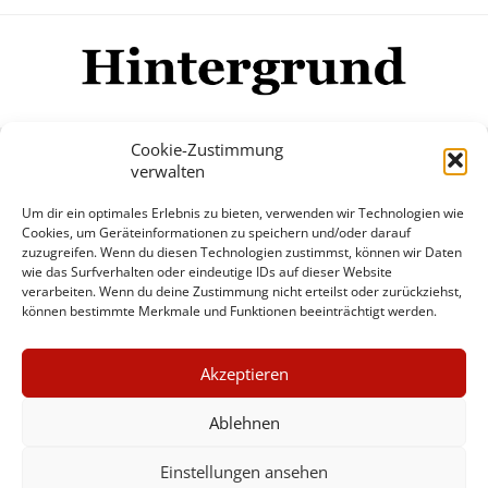
Cookie-Zustimmung
verwalten
Impressum
Datenschutzerklärung
Disclaimer
Um dir ein optimales Erlebnis zu bieten, verwenden wir Technologien wie
Mehr
Cookies, um Geräteinformationen zu speichern und/oder darauf
zuzugreifen. Wenn du diesen Technologien zustimmst, können wir Daten
wie das Surfverhalten oder eindeutige IDs auf dieser Website
© Copyright Hintergrund.de, 2015 - 2026
verarbeiten. Wenn du deine Zustimmung nicht erteilst oder zurückziehst,
können bestimmte Merkmale und Funktionen beeinträchtigt werden.
Zum Newsletter jetzt kostenlos
×
anmelden
Akzeptieren
GUTER JOURNALISMUS
erscheint ca. alle 4 Wochen
KOSTET GELD
Ablehnen
E-Mail
Einstellungen ansehen
UNTERSTÜTZEN SIE