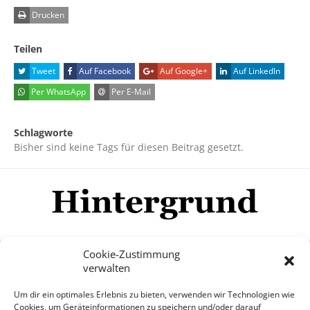
Drucken
Teilen
Tweet
Auf Facebook
Auf Google+
Auf LinkedIn
Per WhatsApp
Per E-Mail
Schlagworte
Bisher sind keine Tags für diesen Beitrag gesetzt.
Cookie-Zustimmung
verwalten
Impressum
Datenschutzerklärung
Disclaimer
Um dir ein optimales Erlebnis zu bieten, verwenden wir Technologien wie
Mehr
Cookies, um Geräteinformationen zu speichern und/oder darauf