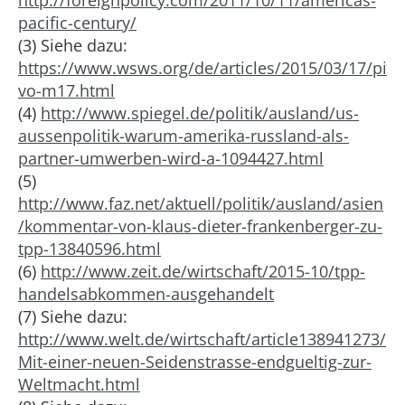
http://foreignpolicy.com/2011/10/11/americas-
pacific-century/
(3) Siehe dazu:
https://www.wsws.org/de/articles/2015/03/17/pi
vo-m17.html
(4)
http://www.spiegel.de/politik/ausland/us-
aussenpolitik-warum-amerika-russland-als-
partner-umwerben-wird-a-1094427.html
(5)
http://www.faz.net/aktuell/politik/ausland/asien
/kommentar-von-klaus-dieter-frankenberger-zu-
tpp-13840596.html
(6)
http://www.zeit.de/wirtschaft/2015-10/tpp-
handelsabkommen-ausgehandelt
(7) Siehe dazu:
http://www.welt.de/wirtschaft/article138941273/
Mit-einer-neuen-Seidenstrasse-endgueltig-zur-
Weltmacht.html