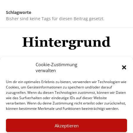
Schlagworte
Bisher sind keine Tags für diesen Beitrag gesetzt.
Cookie-Zustimmung
verwalten
Impressum
Datenschutzerklärung
Disclaimer
Um dir ein optimales Erlebnis zu bieten, verwenden wir Technologien wie
Mehr
Cookies, um Geräteinformationen zu speichern und/oder darauf
zuzugreifen. Wenn du diesen Technologien zustimmst, können wir Daten
wie das Surfverhalten oder eindeutige IDs auf dieser Website
© Copyright Hintergrund.de, 2015 - 2026
verarbeiten. Wenn du deine Zustimmung nicht erteilst oder zurückziehst,
können bestimmte Merkmale und Funktionen beeinträchtigt werden.
Zum Newsletter jetzt kostenlos
×
anmelden
Akzeptieren
GUTER JOURNALISMUS