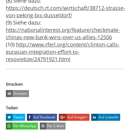
(8) Siehe dazu:
https://deutsch.rt.com/wirtschaft/38712-strasse-
von-peking-bis-dusseldorf/
(9) Siehe dazu:
http://nationalinterest.org/feature/checkmate-
chinas-new-bank-wins-over-us-allies-12506
(10)
http://www.rferl.org/content/clinton-calls-
eurasian-integration-effort-to-
resovietize/24791921.html
Drucken
Drucken
Teilen
Tweet
Auf Facebook
Auf Google+
Auf LinkedIn
Per WhatsApp
Per E-Mail