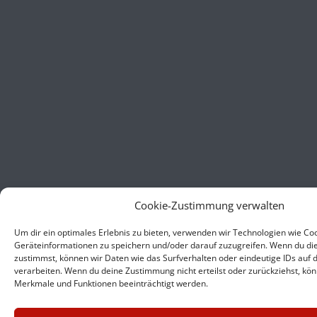
Cookie-Zustimmung verwalten
Um dir ein optimales Erlebnis zu bieten, verwenden wir Technologien wie Co
Geräteinformationen zu speichern und/oder darauf zuzugreifen. Wenn du di
zustimmst, können wir Daten wie das Surfverhalten oder eindeutige IDs auf 
verarbeiten. Wenn du deine Zustimmung nicht erteilst oder zurückziehst, k
Merkmale und Funktionen beeinträchtigt werden.