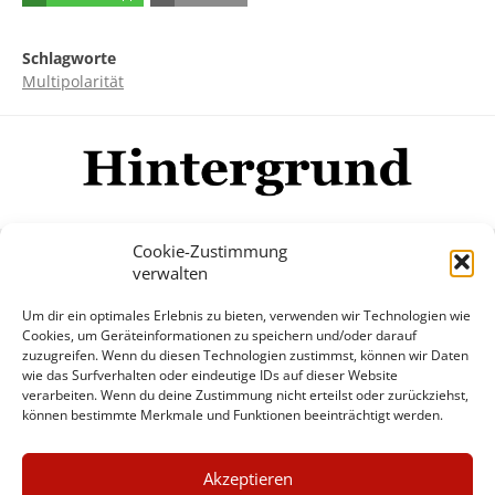
Schlagworte
Multipolarität
Cookie-Zustimmung
verwalten
Impressum
Datenschutzerklärung
Disclaimer
Um dir ein optimales Erlebnis zu bieten, verwenden wir Technologien wie
Mehr
Cookies, um Geräteinformationen zu speichern und/oder darauf
zuzugreifen. Wenn du diesen Technologien zustimmst, können wir Daten
wie das Surfverhalten oder eindeutige IDs auf dieser Website
© Copyright Hintergrund.de, 2015 - 2026
verarbeiten. Wenn du deine Zustimmung nicht erteilst oder zurückziehst,
können bestimmte Merkmale und Funktionen beeinträchtigt werden.
Zum Newsletter jetzt kostenlos
×
anmelden
Akzeptieren