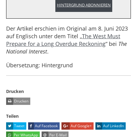
HINTERGRUND ABONNIEREN
Der Artikel erschien im Original am 8. Juni 2023
auf Englisch unter dem Titel „
The West Must
Prepare for a Long Overdue Reckoning
“ bei
The
National Interest
.
Übersetzung: Hintergrund
Drucken
Drucken
Teilen
Tweet
Auf Facebook
Auf Google+
Auf LinkedIn
Per WhatsApp
Per E-Mail