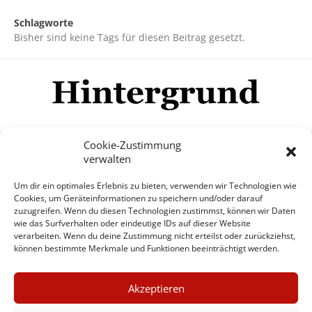
Schlagworte
Bisher sind keine Tags für diesen Beitrag gesetzt.
Cookie-Zustimmung
verwalten
Impressum
Datenschutzerklärung
Disclaimer
Um dir ein optimales Erlebnis zu bieten, verwenden wir Technologien wie
Mehr
Cookies, um Geräteinformationen zu speichern und/oder darauf
zuzugreifen. Wenn du diesen Technologien zustimmst, können wir Daten
wie das Surfverhalten oder eindeutige IDs auf dieser Website
© Copyright Hintergrund.de, 2015 - 2026
verarbeiten. Wenn du deine Zustimmung nicht erteilst oder zurückziehst,
können bestimmte Merkmale und Funktionen beeinträchtigt werden.
Zum Newsletter jetzt kostenlos
×
anmelden
Akzeptieren
GUTER JOURNALISMUS
erscheint ca. alle 4 Wochen