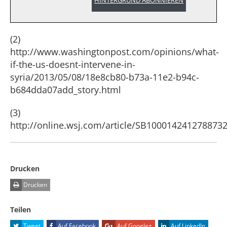
HINTERGRUND ABONNIEREN
(2)
http://www.washingtonpost.com/opinions/what-
if-the-us-doesnt-intervene-in-
syria/2013/05/08/18e8cb80-b73a-11e2-b94c-
b684dda07add_story.html
(3)
http://online.wsj.com/article/SB10001424127887
Drucken
Drucken
Teilen
Tweet
Auf Facebook
Auf Google+
Auf LinkedIn