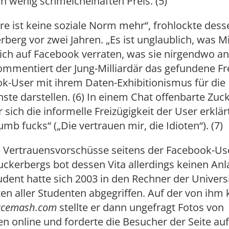
en wenig schmeichelhaften Preis. (5)
re ist keine soziale Norm mehr“, frohlockte des
berg vor zwei Jahren. „Es ist unglaublich, was Mi
sich auf Facebook verraten, was sie nirgendwo a
ommentiert der Jung-Milliardär das gefundene Fr
k-User mit ihrem Daten-Exhibitionismus für die
te darstellen. (6) In einem Chat offenbarte Zuc
r sich die informelle Freizügigkeit der User erklär
umb fucks“ („Die vertrauen mir, die Idioten“). (7)
 Vertrauensvorschüsse seitens der Facebook-Use
Zuckerbergs bot dessen Vita allerdings keinen Anl
dent hatte sich 2003 in den Rechner der Univers
en aller Studenten abgegriffen. Auf der von ihm 
acemash.com
stellte er dann ungefragt Fotos von
n online und forderte die Besucher der Seite auf