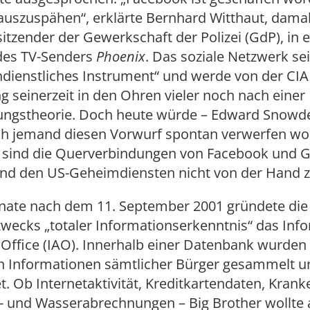
uszuspähen“, erklärte Bernhard Witthaut, damal
tzender der Gewerkschaft der Polizei (GdP), in e
des TV-Senders
Phoenix
. Das soziale Netzwerk sei
dienstliches Instrument“ und werde von der CIA 
ng seinerzeit in den Ohren vieler noch nach einer
ngstheorie. Doch heute würde – Edward Snowd
h jemand diesen Vorwurf spontan verwerfen wol
h sind die Querverbindungen von Facebook und 
nd den US-Geheimdiensten nicht von der Hand z
ate nach dem 11. September 2001 gründete die
wecks „totaler Informationserkenntnis“ das Inf
ffice (IAO). Innerhalb einer Datenbank wurden 
n Informationen sämtlicher Bürger gesammelt u
. Ob Internetaktivität, Kreditkartendaten, Kran
- und Wasserabrechnungen – Big Brother wollte a