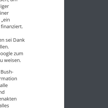
iger
iner
 „ein
finanziert.
en sei Dank
len.
Google zum
u weisen.
 Bush-
ormation
alle
nd
kenakten
lles