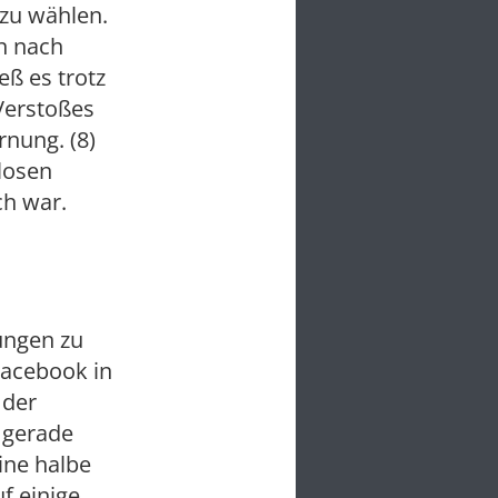
 zu wählen.
n nach
ß es trotz
Verstoßes
rnung. (8)
llosen
ch war.
ungen zu
Facebook in
 der
 gerade
ine halbe
f einige