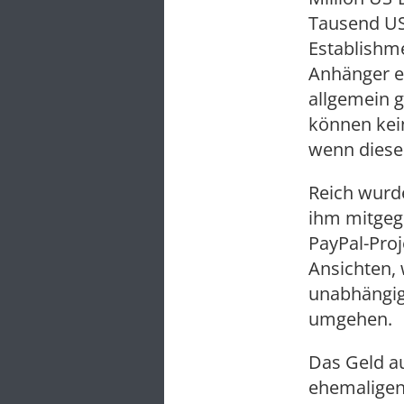
Tausend US-
Establishme
Anhänger ei
allgemein g
können kei
wenn diese 
Reich wurd
ihm mitgeg
PayPal-Proj
Ansichten, 
unabhängig
umgehen.
Das Geld au
ehemaligen 