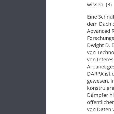
wissen. (3)
Eine Schnü
dem Dach d
Advanced Re
Forschungsb
Dwight D. E
von Technol
von Interes
Arpanet ges
DARPA ist d
gewesen. I
konstruiere
Dämpfer hi
öffentliche
von Daten 