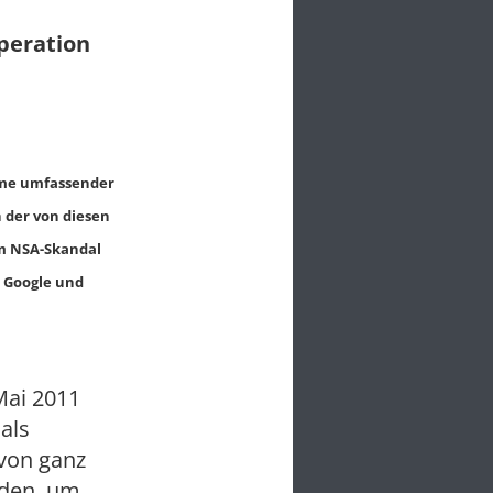
peration
ume umfassender
 der von diesen
m NSA-Skandal
n Google und
Mai 2011
als
 von ganz
rden, um