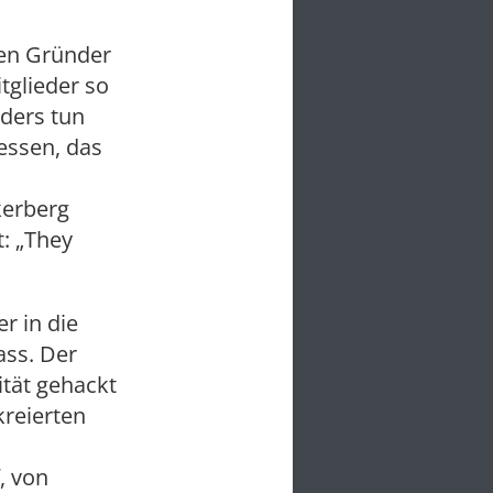
sen Gründer
tglieder so
nders tun
essen, das
kerberg
t: „They
r in die
ass. Der
ität gehackt
kreierten
, von