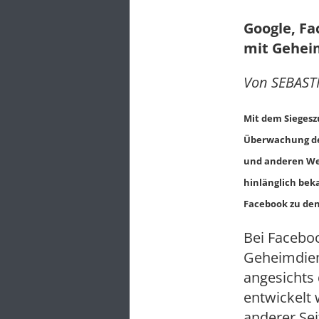
Google, Fa
mit Gehei
Von SEBASTI
Mit dem Sieges
Überwachung der
und anderen We
hinlänglich bek
Facebook zu de
Bei Faceboo
Geheimdien
angesichts 
entwickelt 
anderer Se