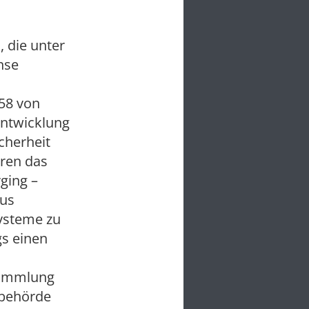
 die unter
nse
958 von
Entwicklung
cherheit
hren das
ging –
aus
ysteme zu
gs einen
 Sammlung
zbehörde