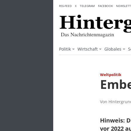
Skip
RSS-FEED
X
TELEGRAM
FACEBOOK
NEWSLETT
to
content
Das Nachrichtenmagazin
Politik
Wirtschaft
Globales
S
Weltpolitik
Embe
Von Hintergrund
Hinweis: D
vor 2022 a