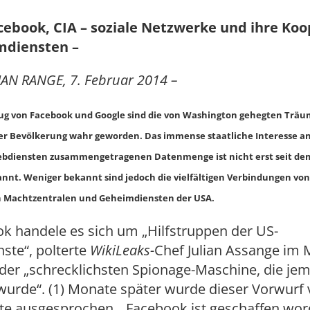
cebook, CIA – soziale Netzwerke und ihre Koo
mdiensten –
AN RANGE, 7. Februar 2014 –
zug von Facebook und Google sind die von Washington gehegten Trä
 Bevölkerung wahr geworden. Das immense staatliche Interesse an
bdiensten zusammengetragenen Datenmenge ist nicht erst seit de
annt. Weniger bekannt sind jedoch die vielfältigen Verbindungen vo
n Machtzentralen und Geheimdiensten der USA.
k handele es sich um „Hilfstruppen der US-
ste“, polterte
WikiLeaks-
Chef Julian Assange im 
der „schrecklichsten Spionage-Maschine, die jem
wurde“. (1) Monate später wurde dieser Vorwurf
ite ausgesprochen. „Facebook ist geschaffen wo