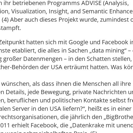
n ihr betriebenen Programms ADVISE (Analysis,
on, Visualization, Insight, and Semantic Enhanc
. (4) Aber auch dieses Projekt wurde, zumindest off
stampft.
Zeitpunkt hatten sich mit Google und Facebook i
te etabliert, die alles in Sachen „data mining“ – 
 großer Datenmengen – in den Schatten stellen,
other-Behörden der USA erträumt hatten. Was kö
wünschen, als dass ihnen die Menschen all ihre
n Details, jede Bewegung, private Nachrichten un
n, beruflichen und politischen Kontakte selbst fr
alen Server in den USA liefern?“, heißt es in einer
echtsorganisationen, die jährlich den „BigBroth
2011 erhielt Facebook, die „Datenkrake mit unen