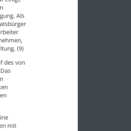
en
gung. Als
aatsbürger
rbeiter
rnehmen,
tung. (9)
f des von
 Das
en
ken
gen
ine
en mit