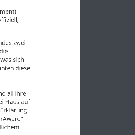
ement)
iziell,
ndes zwei
die
 was sich
nnten diese
d all ihre
ei Haus auf
 Erklärung
erAward“
dlichem