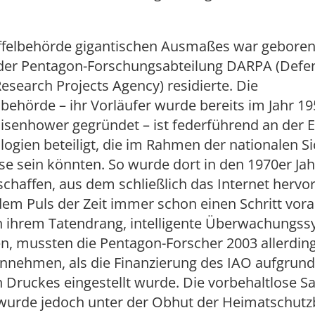
ffelbehörde gigantischen Ausmaßes war geboren,
er Pentagon-Forschungsabteilung DARPA (Defe
search Projects Agency) residierte. Die
ehörde – ihr Vorläufer wurde bereits im Jahr 1
isenhower gegründet – ist federführend an der 
ogien beteiligt, die im Rahmen der nationalen Si
se sein könnten. So wurde dort in den 1970er Ja
chaffen, aus dem schließlich das Internet hervor
em Puls der Zeit immer schon einen Schritt vor
n ihrem Tatendrang, intelligente Überwachungss
n, mussten die Pentagon-Forscher 2003 allerdin
nnehmen, als die Finanzierung des IAO aufgrund
n Druckes eingestellt wurde. Die vorbehaltlose
wurde jedoch unter der Obhut der Heimatschut