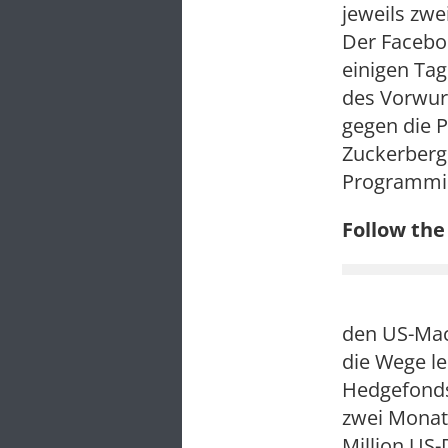
jeweils zwe
Der Facebo
einigen Tag
des Vorwur
gegen die P
Zuckerberg 
Programmier
Follow th
den US-Mac
die Wege le
Hedgefonds
zwei Monate
Million US-