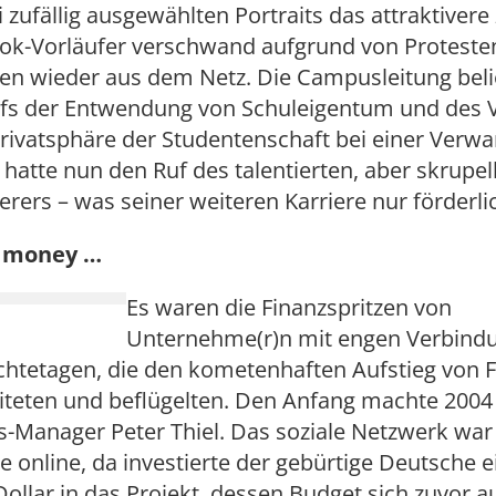
i zufällig ausgewählten Portraits das attraktivere
ok-Vorläufer verschwand aufgrund von Proteste
en wieder aus dem Netz. Die Campusleitung belie
fs der Entwendung von Schuleigentum und des 
rivatsphäre der Studentenschaft bei einer Verwa
hatte nun den Ruf des talentierten, aber skrupe
ers – was seiner weiteren Karriere nur förderli
e money …
Es waren die Finanzspritzen von
Unternehme(r)n mit engen Verbind
htetagen, die den kometenhaften Aufstieg von 
iteten und beflügelten. Den Anfang machte 2004
-Manager Peter Thiel. Das soziale Netzwerk war
 online, da investierte der gebürtige Deutsche e
Dollar in das Projekt, dessen Budget sich zuvor au