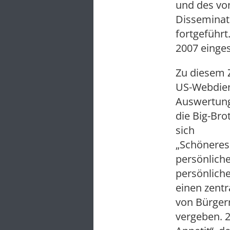
und des vo
Disseminati
fortgeführt
2007 einge
Zu diesem 
US-Webdiens
Auswertung
die Big-Br
sich
„Schöneres 
persönliche
persönliche
einen zentr
von Bürgerr
vergeben. 