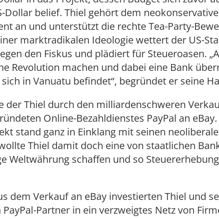
Dollar belief. Thiel gehört dem neokonservativ
nt an und unterstützt die rechte Tea-Party-Bewe
ner marktradikalen Ideologie wettert der US-St
egen den Fiskus und plädiert für Steueroasen. „A
ne Revolution machen und dabei eine Bank übe
sich in Vanuatu befindet“, begründet er seine Hal
e der Thiel durch den milliardenschweren Verkau
ründeten Online-Bezahldienstes PayPal an eBay.
ekt stand ganz in Einklang mit seinen neoliberal
wollte Thiel damit doch eine von staatlichen Ban
e Weltwährung schaffen und so Steuererhebun
s dem Verkauf an eBay investierten Thiel und se
PayPal-Partner in ein verzweigtes Netz von Firm