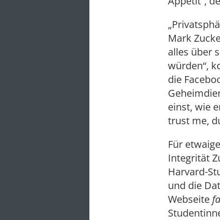
Appetit“, d
„Privatsphä
Mark Zucker
alles über 
würden“, k
die Faceboo
Geheimdiens
einst, wie e
trust me, d
Für etwaige
Integrität 
Harvard-Stu
und die Dat
Webseite
f
Studentinne