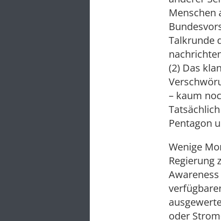
Menschen a
Bundesvorsi
Talkrunde 
nachrichten
(2) Das kla
Verschwöru
– kaum noc
Tatsächlic
Pentagon u
Wenige Mon
Regierung z
Awareness O
verfügbare
ausgewertet
oder Strom