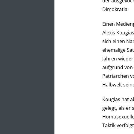
der ausgekoch
Dimokratia.
Einen Medienp
Alexis Kougia
sich einen Na
ehemalige Sata
Jahren wieder 
aufgrund von 
Patriarchen v
Halbwelt sei
Kougias hat a
gelegt, als e
Homosexuellen
Taktik verfol