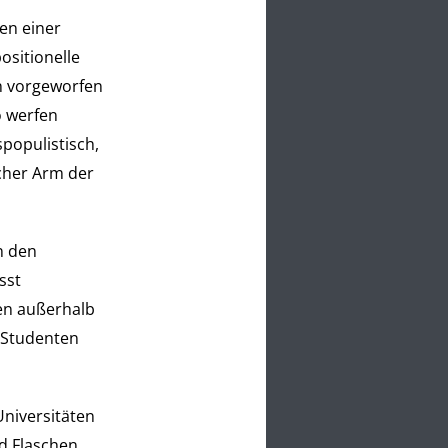
en einer
ositionelle
en vorgeworfen
o werfen
populistisch,
scher Arm der
an den
sst
ßen außerhalb
d Studenten
niversitäten
nd Flaschen