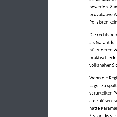
bewerfen. Zum
provokative V
Polizisten kei
Die rechtspop
als Garant für
nützt deren V
praktisch erf
volksnaher Si
Wenn die Regi
Lager zu spalt
verurteilten 
auszulösen, s
hatte Karaman
Stylianidis v