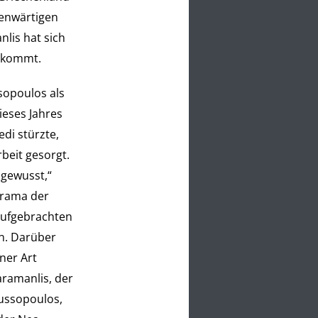
genwärtigen
nlis hat sich
s kommt.
sopoulos als
ieses Jahres
di stürzte,
rbeit gesorgt.
 gewusst,
“
Drama der
aufgebrachten
en. Darüber
ner Art
aramanlis, der
ussopoulos,