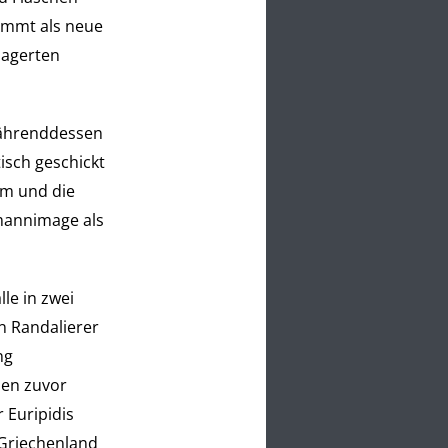
mmt als neue
lagerten
 währenddessen
tisch geschickt
um und die
rmannimage als
le in zwei
en Randalierer
ng
hen zuvor
 Euripidis
 Griechenland