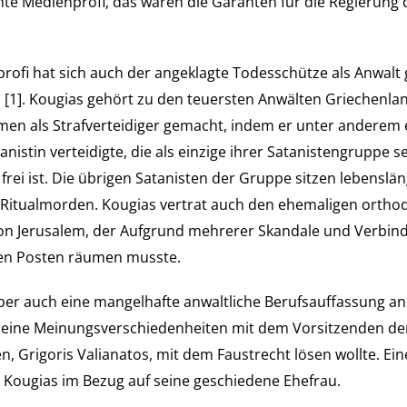
te Medienprofi, das waren die Garanten für die Regierung 
rofi hat sich auch der angeklagte Todesschütze als Anwal
s [1]. Kougias gehört zu den teuersten Anwälten Griechenlan
men als Strafverteidiger gemacht, indem er unter anderem 
nistin verteidigte, die als einzige ihrer Satanistengruppe se
frei ist. Die übrigen Satanisten der Gruppe sitzen lebenslän
Ritualmorden. Kougias vertrat auch den ehemaligen ortho
on Jerusalem, der Aufgrund mehrerer Skandale und Verbin
nen Posten räumen musste.
ber auch eine mangelhafte anwaltliche Berufsauffassung an
r seine Meinungsverschiedenheiten mit dem Vorsitzenden de
, Grigoris Valianatos, mit dem Faustrecht lösen wollte. Ein
gt Kougias im Bezug auf seine geschiedene Ehefrau.