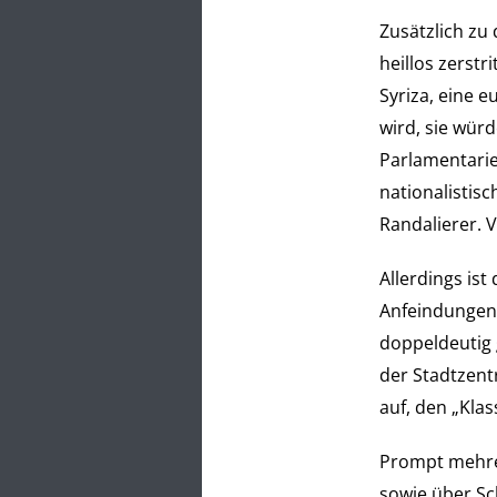
Zusätzlich z
heillos zerstr
Syriza, eine 
wird, sie wür
Parlamentarie
nationalistisc
Randalierer. 
Allerdings ist
Anfeindungen
doppeldeutig 
der Stadtzent
auf, den „Kla
Prompt mehren
sowie über Sc