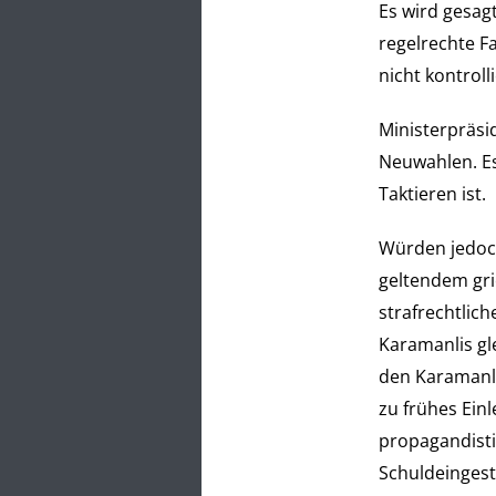
Es wird gesagt
regelrechte Fa
nicht kontrol
Ministerpräsi
Neuwahlen. Es 
Taktieren ist.
Würden jedoch
geltendem gri
strafrechtlic
Karamanlis gl
den Karamanli
zu frühes Ei
propagandisti
Schuldeinges