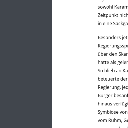
sowohl Karama
Zeitpunkt nich
in eine Sackg
Besonders jet
Regierungsspr
über den Skan
hatte als gele
So blieb an K
beteuerte der
Regierung, je
Bürger besänf
hinaus verfüg
Symbiose von 
vom Ruhm, Gel