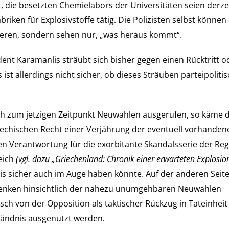
, die besetzten Chemielabors der Universitäten seien derzei
briken für Explosivstoffe tätig. Die Polizisten selbst könn
lieren, sondern sehen nur, „was heraus kommt
“
.
dent Karamanlis sträubt sich bisher gegen einen Rücktritt o
ist allerdings nicht sicher, ob dieses Sträuben parteipoliti
 zum jetzigen Zeitpunkt Neuwahlen ausgerufen, so käme d
echischen Recht einer Verjährung der eventuell vorhanden
hen Verantwortung für die exorbitante Skandalsserie der Re
eich
(vgl. dazu „Griechenland: Chronik einer erwarteten Explosio
s sicher auch im Auge haben könnte. Auf der anderen Seite
nlenken hinsichtlich der nahezu unumgehbaren Neuwahlen
sch von der Opposition als taktischer Rückzug in Tateinhei
tändnis ausgenutzt werden.