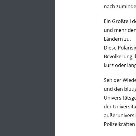
nach zumindes
Ein Großteil 
und mehr den 
Ländern zu.
Diese Polaris
Bevölkerung, 
kurz oder lan
Seit der Wied
und den blut
Universitätsg
der Universitä
außeruniversit
Polizeikräften