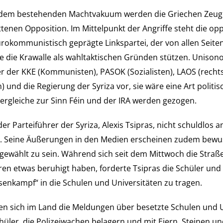
u dem bestehenden Machtvakuum werden die Griechen Zeug
ittenen Opposition. Im Mittelpunkt der Angriffe steht die opp
eurokommunistisch geprägte Linkspartei, der von allen Seit
de die Krawalle als wahltaktischen Gründen stützen. Unison
r der KKE (Kommunisten), PASOK (Sozialisten), LAOS (rechts
h) und die Regierung der Syriza vor, sie wäre eine Art politi
Vergleiche zur Sinn Féin und der IRA werden gezogen.
 der Parteiführer der Syriza, Alexis Tsipras, nicht schuldlos 
. Seine Äußerungen in den Medien erscheinen zudem bewu
gewählt zu sein. Während sich seit dem Mittwoch die Stra
ren etwas beruhigt haben, forderte Tsipras die Schüler un
ssenkampf
“
in die Schulen und Universitäten zu tragen.
 sich im Land die Meldungen über besetzte Schulen und U
hüler, die Polizeiwachen belagern und mit Eiern, Steinen u