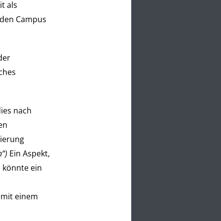
t als
en den Campus
der
sches
ies nach
en
gierung
n“)
Ein Aspekt,
 könnte ein
t mit einem