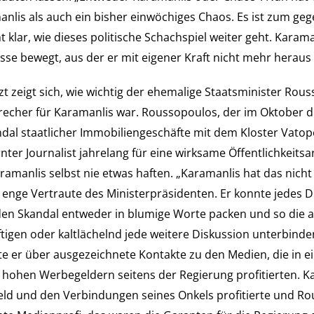
nlis als auch ein bisher einwöchiges Chaos. Es ist zum ge
t klar, wie dieses politische Schachspiel weiter geht. Karama
asse bewegt, aus der er mit eigener Kraft nicht mehr herau
zt zeigt sich, wie wichtig der ehemalige Staatsminister Rous
echer für Karamanlis war. Roussopoulos, der im Oktober d
dal staatlicher Immobiliengeschäfte mit dem Kloster Vatope
rnter Journalist jahrelang für eine wirksame Öffentlichkeitsa
aramanlis selbst nie etwas haften. „Karamanlis hat das nicht
 enge Vertraute des Ministerpräsidenten. Er konnte jedes 
den Skandal entweder in blumige Worte packen und so die 
tigen oder kaltlächelnd jede weitere Diskussion unterbind
te er über ausgezeichnete Kontakte zu den Medien, die in ei
hohen Werbegeldern seitens der Regierung profitierten. K
d und den Verbindungen seines Onkels profitierte und Ro