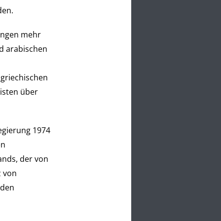
den.
rungen mehr
d arabischen
 griechischen
isten über
egierung 1974
en
ands, der von
z von
 den