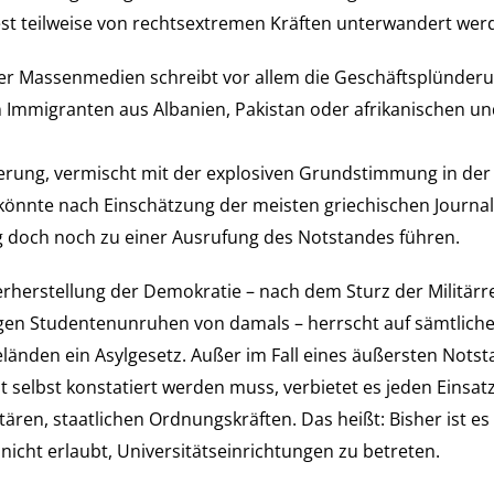
t teilweise von rechtsextremen Kräften unterwandert wer
der Massenmedien schreibt vor allem die Geschäftsplünde
Immigranten aus Albanien, Pakistan oder afrikanischen un
ierung, vermischt mit der explosiven Grundstimmung in der
könnte nach Einschätzung der meisten griechischen Journal
g doch noch zu einer Ausrufung des Notstandes führen.
erherstellung der Demokratie
–
nach dem Sturz der Militärr
igen Studentenunruhen von damals
–
herrscht auf sämtlich
eländen ein Asylgesetz. Außer im Fall eines äußersten Notst
t selbst konstatiert werden muss, verbietet es jeden Einsat
ären, staatlichen Ordnungskräften. Das heißt: Bisher ist es
 nicht erlaubt, Universitätseinrichtungen zu betreten.