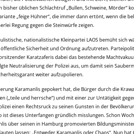
 bisher üblichen Schlachtruf „Bullen, Schweine, Mörder
“
ko
ariante „feige Hühner
“
, die immer dann ertönt, wenn die be
nerlei Regung gegen die Steinwürfe zeigen.
ulistische, nationalistische Kleinpartei LAOS bemüht sich
 öffentliche Sicherheit und Ordnung aufzutreten. Parteipoli
orsitzender Karatzaferis dabei das bestehende Machtvaku
olgte Neutralisierung der Polizei aus, um damit sein Saube
cherheitsgarant weiter aufzupolieren.
erung Karamanlis gepokert hat, die Bürger durch die Krawal
en („teile und herrsche
“
) und mit einer zur Untätigkeit geg
Polizei einen Rechtsruck zu seinen Gunsten in der Bevölkeru
o ist dieses Unterfangen gründlich misslungen. Schon Woc
lis über seinen in Hamburg promovierten Bildungsminister
erlauten lassen: „Entweder Karamanlis oder Chaos
“
. Nun hat