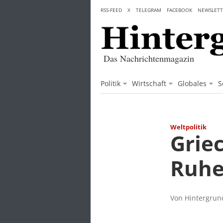
Skip
RSS-FEED
X
TELEGRAM
FACEBOOK
NEWSLETT
to
content
Das Nachrichtenmagazin
Politik
Wirtschaft
Globales
S
Weltpolitik
Grie
Ruh
Von Hintergrund