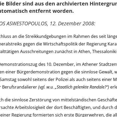
ie Bilder sind aus den archivierten Hintergr
utomatisch entfernt worden.
OS ASWESTOPOULOS, 12. Dezember 2008:
chluss an die Streikkundgebungen im Rahmen des seit län
eralstreiks gegen die Wirtschaftspolitik der Regierung Kar
alttätigen Ausschreitungen zunächst in Athen, Thessaloniki
 Demonstrationszug des 10. Dezember, im Athener Stadtze
en einer Bürgerdemonstration gegen die sinnlose Gewalt, w
 Samstag sowohl seitens der Polizei als auch seitens einer M
r Berufsrandalierer
(vgl. w.u. „Staatlich gelenkte Randale?“)
erl
ch die sinnlose Zerstörung von mittelständischen Geschäfte
sachte Arbeitslosigkeit der dort Beschäftigten, und durch d
einer Regierung formierten sich erste Bürgerwehren, die a