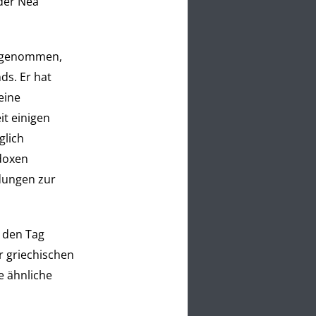
der Nea
t genommen,
ds. Er hat
eine
it einigen
glich
doxen
dungen zur
 den Tag
r griechischen
e ähnliche