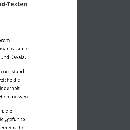
und-Texten
gerem
amanlis kam es
 und Kavala.
ntrum stand
elche die
inderheit
eben müssen.
n, die
ie „gefühlte
llem Anschein