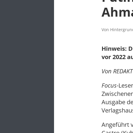
Ahma
Von Hintergrund
Hinweis: D
vor 2022 a
Von REDAKT
Focus
-Lese
Zwischenerg
Ausgabe de
Verlagshaus
Angeführt 
Castro (Kub