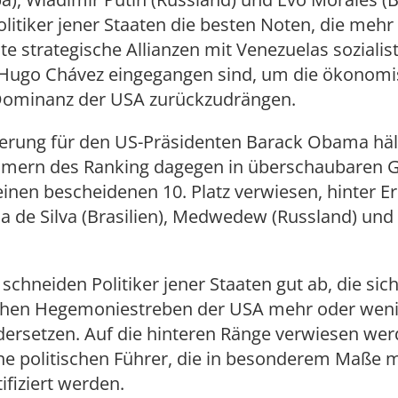
litiker jener Staaten die besten Noten, die mehr
te strategische Allianzen mit Venezuelas soziali
 Hugo Chávez eingegangen sind, um die ökonom
 Dominanz der USA zurückzudrängen.
erung für den US-Präsidenten Barack Obama hält
hmern des Ranking dagegen in überschaubaren G
inen bescheidenen 10. Platz verwiesen, hinter E
ula de Silva (Brasilien), Medwedew (Russland) un
 schneiden Politiker jener Staaten gut ab, die si
schen Hegemoniestreben der USA mehr oder wen
dersetzen. Auf die hinteren Ränge verwiesen we
e politischen Führer, die in besonderem Maße m
tifiziert werden.