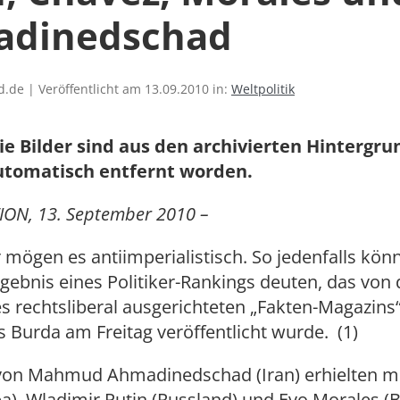
dinedschad
.de | Veröffentlicht am 13.09.2010 in:
Weltpolitik
ie Bilder sind aus den archivierten Hintergr
utomatisch entfernt worden.
ION, 13. September 2010 –
r mögen es antiimperialistisch. So jedenfalls kö
ebnis eines Politiker-Rankings deuten, das von 
s rechtsliberal ausgerichteten „Fakten-Magazins
 Burda am Freitag veröffentlicht wurde. (1)
von Mahmud Ahmadinedschad (Iran) erhielten mit
a), Wladimir Putin (Russland) und Evo Morales (B