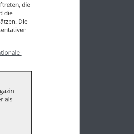
ftreten, die
d die
ätzen. Die
sentativen
tionale-
agazin
r als