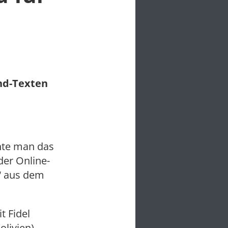
und-Texten
nnte man das
der Online-
“ aus dem
 Fidel
olivien)