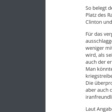
So belegt d
Platz des R
Clinton un
Für das ve
ausschlagg
weniger mit
wird, als s
auch der er
Man könnte
kriegstreib
Die überpr
aber auch d
iranfreundl
Laut Angab