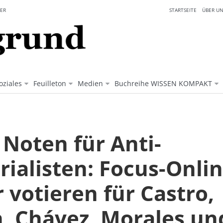
ER
STARTSEITE
ÜBER UN
oziales
Feuilleton
Medien
Buchreihe WISSEN KOMPAKT
 Noten für Anti-
rialisten: Focus-Onli
 votieren für Castro,
n, Chávez, Morales un