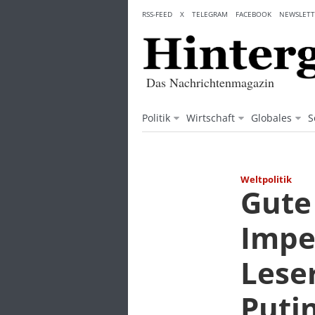
Skip
RSS-FEED
X
TELEGRAM
FACEBOOK
NEWSLETT
to
content
Das Nachrichtenmagazin
Politik
Wirtschaft
Globales
S
Weltpolitik
Gute
Impe
Leser
Puti