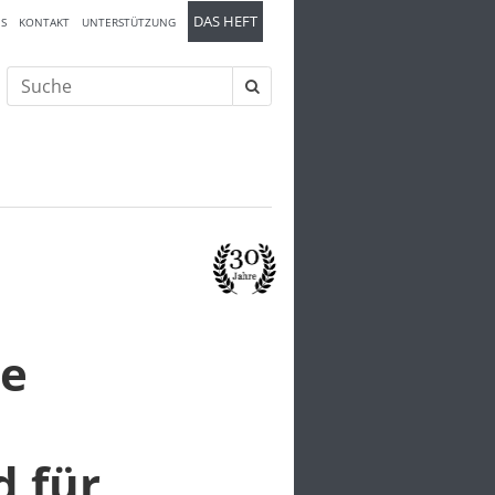
DAS HEFT
S
KONTAKT
UNTERSTÜTZUNG
Suche
nach:
ne
d für