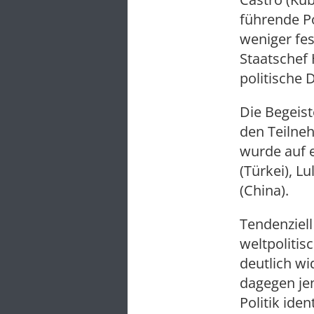
führende Po
weniger fes
Staatschef
politische
Die Begeist
den Teilne
wurde auf e
(Türkei), L
(China).
Tendenziell
weltpoliti
deutlich wi
dagegen jen
Politik iden