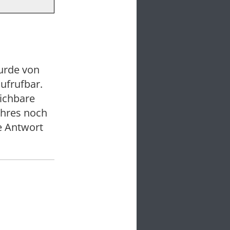
wurde von
ufrufbar.
eichbare
ahres noch
e Antwort