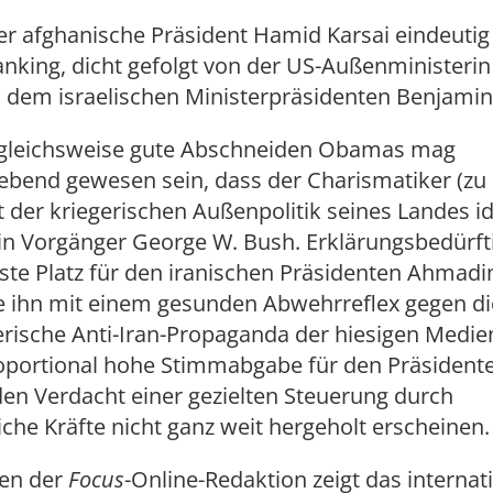
er afghanische Präsident Hamid Karsai eindeutig
anking, dicht gefolgt von der US-Außenministerin 
d dem israelischen Ministerpräsidenten Benjamin
rgleichsweise gute Abschneiden Obamas mag
ebend gewesen sein, dass der Charismatiker (zu 
 der kriegerischen Außenpolitik seines Landes ide
ein Vorgänger George W. Bush. Erklärungsbedürfti
ste Platz für den iranischen Präsidenten Ahmad
 ihn mit einem gesunden Abwehrreflex gegen di
erische Anti-Iran-Propaganda der hiesigen Medie
oportional hohe Stimmabgabe für den Präsidente
en Verdacht einer gezielten Steuerung durch
iche Kräfte nicht ganz weit hergeholt erscheinen.
en der
Focus
-Online-Redaktion zeigt das internat