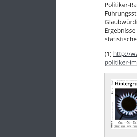
Politiker-R
Führungsstä
Glaubwürdig
Ergebnisse 
statistisch
(1)
http://w
politiker-i