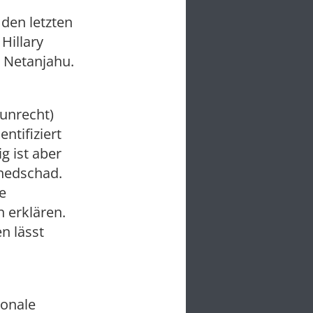
 den letzten
Hillary
 Netanjahu.
unrecht)
ntifiziert
g ist aber
inedschad.
e
n erklären.
n lässt
ionale