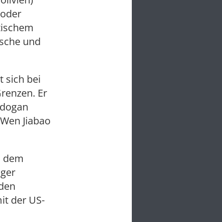
 oder
stischem
ische und
 sich bei
renzen. Er
rdogan
d Wen Jiabao
ch dem
iger
rden
it der US-