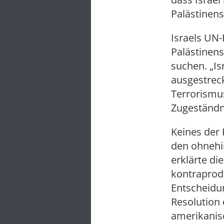
Palästinen
Israels UN
Palästinens
suchen. „Is
ausgestrec
Terrorismus
Zugeständn
Keines der
den ohnehi
erklärte di
kontraprodu
Entscheidu
Resolution 
amerikanis