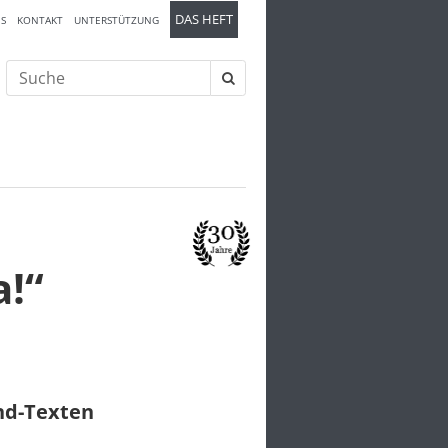
DAS HEFT
S
KONTAKT
UNTERSTÜTZUNG
Suche
nach:
a!“
und-Texten