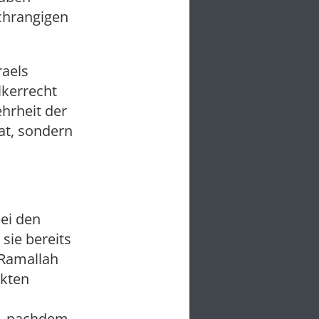
chrangigen
raels
lkerrecht
ehrheit der
at, sondern
ei den
sie bereits
 Ramallah
nkten
b, nachdem