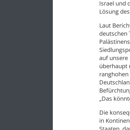
Israel und 
Lösung des 
Laut Berich
deutschen 
Palästinens
Siedlungspo
auf unsere 
überhaupt ni
ranghohen 
Deutschlan
Befürchtun
„Das könnte
Die konsequ
in Kontinen
Staaten, da