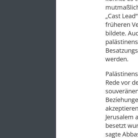
mutmaßlich
„Cast Lead“
früheren Ve
bildete. Au
palästinen
Besatzungs
werden.
Palästinen
Rede vor de
souveränen 
Beziehungen
akzeptieren
Jerusalem 
besetzt wur
sagte Abbas