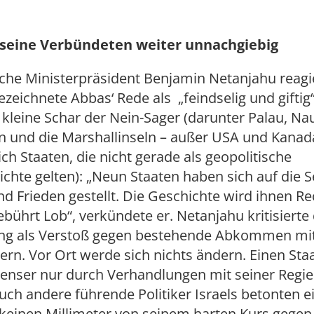
 seine Verbündeten weiter unnachgiebig
sche Ministerpräsident Benjamin Netanjahu reagie
zeichnete Abbas‘ Rede als „feindselig und giftig“
e kleine Schar der Nein-Sager (darunter Palau, Na
n und die Marshallinseln – außer USA und Kanad
ich Staaten, die nicht gerade als geopolitische
hte gelten): „Neun Staaten haben sich auf die S
d Frieden gestellt. Die Geschichte wird ihnen Re
ebührt Lob“, verkündete er. Netanjahu kritisierte 
ng als Verstoß gegen bestehende Abkommen mi
ern. Vor Ort werde sich nichts ändern. Einen Sta
nenser nur durch Verhandlungen mit seiner Regi
uch andere führende Politiker Israels betonten ei
 keinen Millimeter von seinem harten Kurs gegen