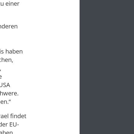
zu einer
onderen
lis haben
chen,
,
e
 USA
chwere.
en.“
ael findet
der EU-
haben