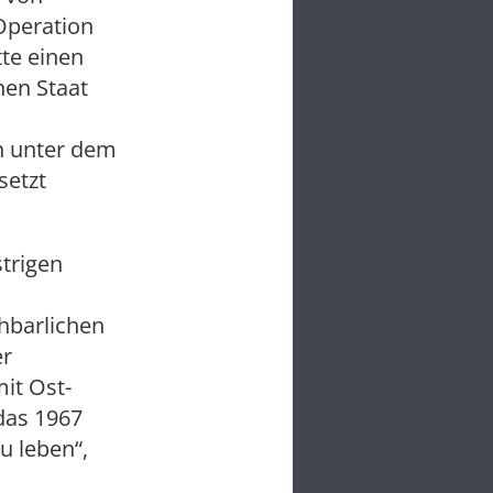
Operation
te einen
nen Staat
n unter dem
setzt
trigen
hbarlichen
er
mit Ost-
das 1967
u leben“,