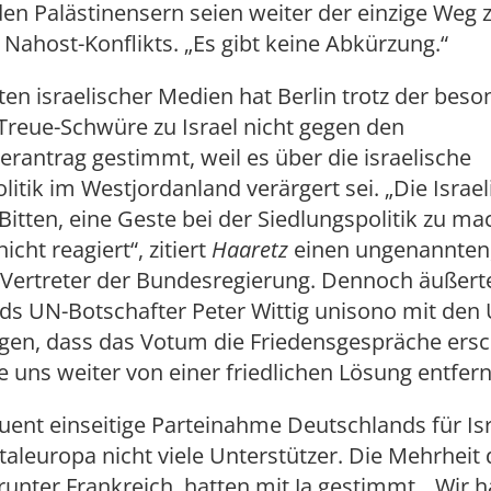
den Palästinensern seien weiter der einzige Weg 
Nahost-Konflikts. „Es gibt keine Abkürzung.“
ten israelischer Medien hat Berlin trotz der bes
Treue-Schwüre zu Israel nicht gegen den
erantrag gestimmt, weil es über die israelische
litik im Westjordanland verärgert sei. „Die Israe
Bitten, eine Geste bei der Siedlungspolitik zu ma
cht reagiert“, zitiert
Haaretz
einen ungenannten
Vertreter der Bundesregierung. Dennoch äußert
ds UN-Botschafter Peter Wittig unisono mit den
gen, dass das Votum die Friedensgespräche ers
 uns weiter von einer friedlichen Lösung entfern
ent einseitige Parteinahme Deutschlands für Isr
taleuropa nicht viele Unterstützer. Die Mehrheit 
runter Frankreich, hatten mit Ja gestimmt. „Wir 