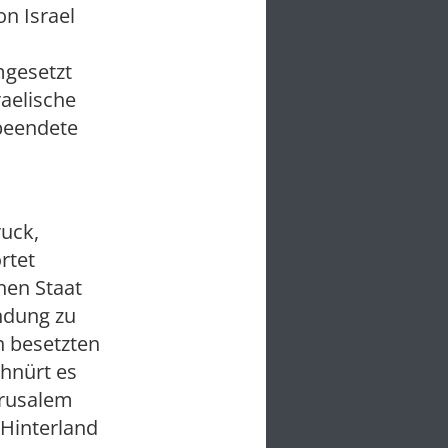
n Israel
mgesetzt
raelische
beendete
ruck,
rtet
hen Staat
ndung zu
h besetzten
hnürt es
erusalem
 Hinterland