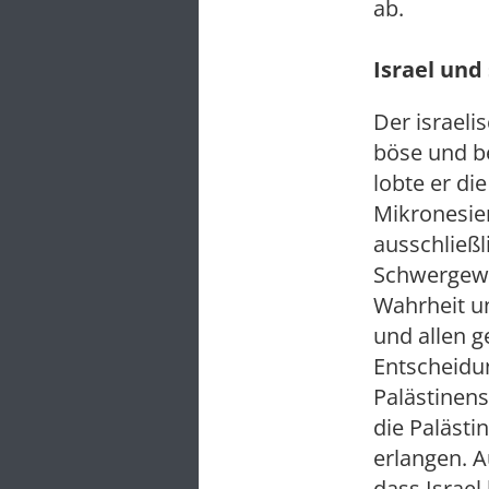
ab.
Israel und
Der israeli
böse und be
lobte er di
Mikronesie
ausschließl
Schwergewic
Wahrheit un
und allen g
Entscheidu
Palästinens
die Palästi
erlangen. A
dass Israel