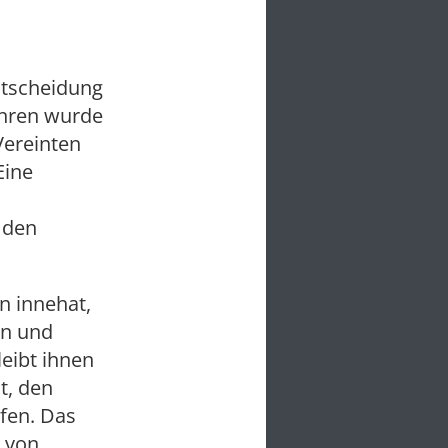
Entscheidung
ahren wurde
Vereinten
Eine
 den
n innehat,
en und
eibt ihnen
t, den
ufen. Das
g von