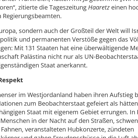
oren“, zitierte die Tageszeitung
Haaretz
einen ho
en Regierungsbeamten.
uropa, sondern auch der Großteil der Welt will Is
politik und permanenten Verstöße gegen das Vö
agen: Mit 131 Staaten hat eine überwältigende M
schaft Palästina nicht nur als UN-Beobachtersta
eigenständigen Staat anerkannt.
 Respekt
nenser im Westjordanland haben ihren Aufstieg b
ationen zum Beobachterstaat gefeiert als hätten 
hängigen Staat mit eigenem Gebiet errungen. In
e Menschen in der Nacht auf den Straßen, schwe
 Fahnen, veranstalteten Hubkonzerte, zündeten
körper und gaben Freudenschüsse in die Luft a