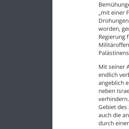
Bemühungen
„mit einer 
Drohungen 
worden, ger
Regierung 
Militäroffe
Palästinens
Mit seiner 
endlich ve
angeblich e
neben Israe
verhindern.
Gebiet des
auch die an
durch einen