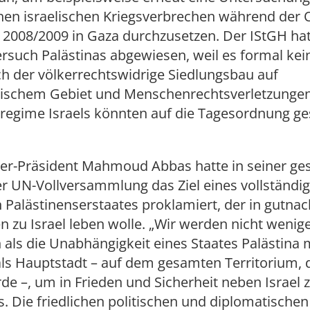
en israelischen Kriegsverbrechen während der 
 2008/2009 in Gaza durchzusetzen. Der IStGH hat
rsuch Palästinas abgewiesen, weil es formal kei
ch der völkerrechtswidrige Siedlungsbau auf
sischem Gebiet und Menschenrechtsverletzunge
regime Israels könnten auf die Tagesordnung ge
ser-Präsident Mahmoud Abbas hatte in seiner ges
r UN-Vollversammlung das Ziel eines vollständig
Palästinenserstaates proklamiert, der in gutnac
 zu Israel leben wolle. „Wir werden nicht wenig
 als die Unabhängigkeit eines Staates Palästina 
als Hauptstadt – auf dem gesamten Territorium, 
de –, um in Frieden und Sicherheit neben Israel z
. Die friedlichen politischen und diplomatischen