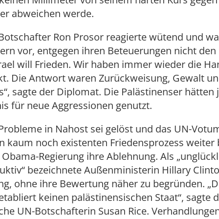
ser abweichen werde.
-Botschafter Ron Prosor reagierte wütend und wa
ern vor, entgegen ihren Beteuerungen nicht den 
rael will Frieden. Wir haben immer wieder die H
kt. Die Antwort waren Zurückweisung, Gewalt u
“, sagte der Diplomat. Die Palästinenser hätten 
is für neue Aggressionen genutzt.
 Probleme in Nahost sei gelöst und das UN-Votu
n kaum noch existenten Friedensprozess weiter 
e Obama-Regierung ihre Ablehnung. Als „unglück
ktiv“ bezeichnete Außenministerin Hillary Clinto
ng, ohne ihre Bewertung näher zu begründen. „D
etabliert keinen palästinensischen Staat“, sagte d
che UN-Botschafterin Susan Rice. Verhandlunge