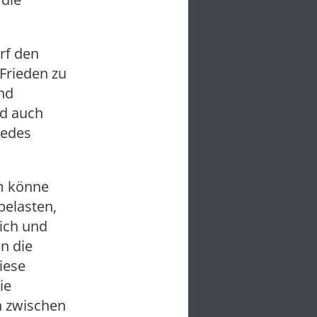
rf den
Frieden zu
and
nd auch
jedes
m könne
belasten,
lich und
n die
iese
ie
n zwischen