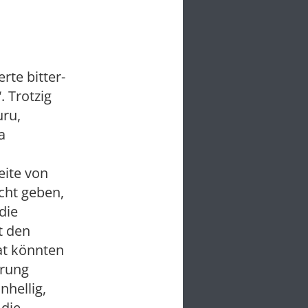
rte bitter-
. Trotzig
uru,
a
eite von
cht geben,
die
t den
at könnten
erung
nhellig,
 die