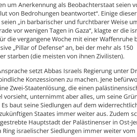
 um Anerkennung als Beobachterstaat seien vo
Flut von Bedrohungen beantwortet“. Einige dieser
seien „in barbarischer und furchtbarer Weise u
ade vor wenigen Tagen in Gaza“, klagte er die is
für die vergangene Woche mit einer Waffenruhe 
nsive „Pillar of Defense“ an, bei der mehr als 150
er starben (die meisten von ihnen Zivilisten).
Ansprache setzt Abbas Israels Regierung unter D
rbindliche Konzessionen zu machen. Jene befürwo
ine Zwei-Staatenlösung, die einen palästinensisc
l vorsieht, unternimmt aber alles, um seine Grü
 Es baut seine Siedlungen auf dem widerrechtlic
 zukünftigen Staates immer weiter aus. Zudem sc
gestrebte Hauptstadt der Palästinenser in Ost-J
 Ring israelischer Siedlungen immer weiter vom