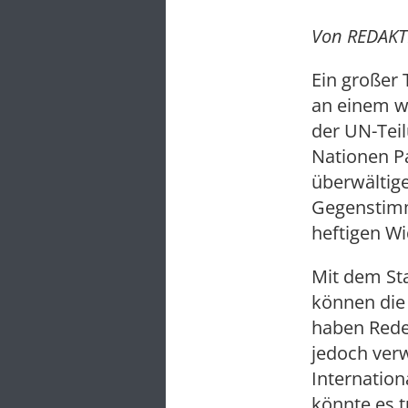
Von REDAKT
Ein großer 
an einem w
der UN-Teil
Nationen Pa
überwältig
Gegenstimm
heftigen Wi
Mit dem Sta
können die
haben Rede
jedoch verw
Internation
könnte es 