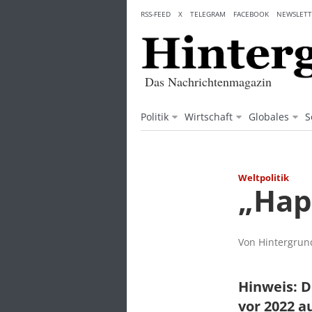
Skip
RSS-FEED
X
TELEGRAM
FACEBOOK
NEWSLETT
to
content
Das Nachrichtenmagazin
Politik
Wirtschaft
Globales
S
Weltpolitik
„Hap
Von Hintergrund
Hinweis: D
vor 2022 a