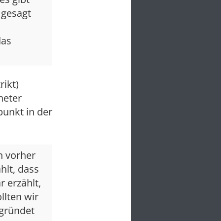
 gesagt
das
ikt)
neter
unkt in der
n vorher
hlt, dass
 erzählt,
llten wir
gründet