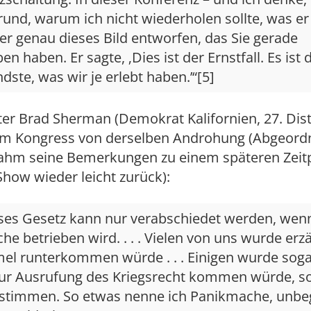
und, warum ich nicht wiederholen sollte, was er
 er genau dieses Bild entworfen, das Sie gerade
en haben. Er sagte, ‚Dies ist der Ernstfall. Es ist 
dste, was wir je erlebt haben.’“[5]
r Brad Sherman (Demokrat Kalifornien, 27. Distr
 im Kongress von derselben Androhung (Abgeord
hm seine Bemerkungen zu einem späteren Zeitp
Show wieder leicht zurück):
ses Gesetz kann nur verabschiedet werden, wen
e betrieben wird. . . . Vielen von uns wurde erzä
el runterkommen würde . . . Einigen wurde sogar
zur Ausrufung des Kriegsrecht kommen würde, so
 stimmen. So etwas nenne ich Panikmache, unbe