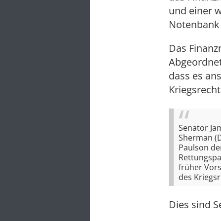
und einer 
Notenbank 
Das Finanz
Abgeordne
dass es an
Kriegsrech
Senator Ja
Sherman (De
Paulson de
Rettungspak
früher Vor
des Kriegsr
Dies sind 