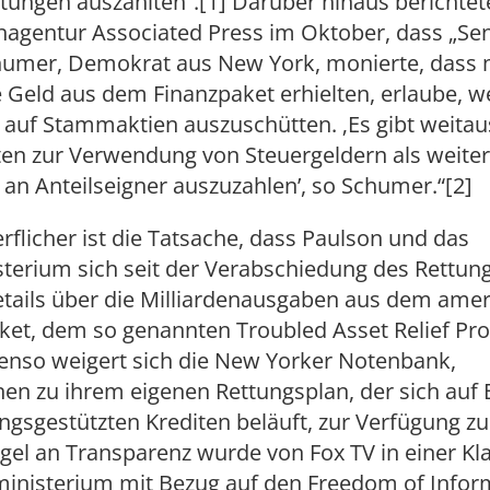
tungen auszahlten“.[1] Darüber hinaus berichtet
nagentur Associated Press im Oktober, dass „Se
humer, Demokrat aus New York, monierte, dass
 Geld aus dem Finanzpaket erhielten, erlaube, w
 auf Stammaktien auszuschütten. ‚Es gibt weitau
ten zur Verwendung von Steuergeldern als weiter
an Anteilseigner auszuzahlen’, so Schumer.“[2]
flicher ist die Tatsache, dass Paulson und das
sterium sich seit der Verabschiedung des Rettun
etails über die Milliardenausgaben aus dem ame
ket, dem so genannten Troubled Asset Relief Pr
benso weigert sich die New Yorker Notenbank,
en zu ihrem eigenen Rettungsplan, der sich auf B
ngsgestützten Krediten beläuft, zur Verfügung zu 
gel an Transparenz wurde von Fox TV in einer Kl
ministerium mit Bezug auf den Freedom of Infor