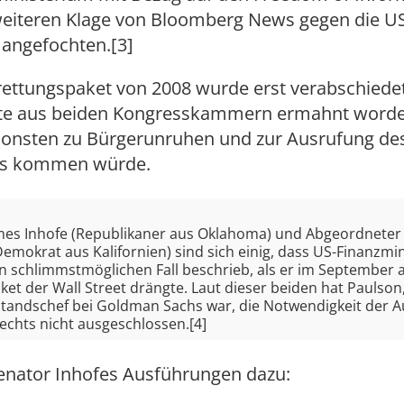
weiteren Klage von Bloomberg News gegen die U
angefochten.[3]
rettungspaket von 2008 wurde erst verabschied
te aus beiden Kongresskammern ermahnt worde
sonsten zu Bürgerunruhen und zur Ausrufung de
ts kommen würde.
mes Inhofe (Republikaner aus Oklahoma) und Abgeordneter
mokrat aus Kalifornien) sind sich einig, dass US-Finanzmi
n schlimmstmöglichen Fall beschrieb, als er im September 
et der Wall Street drängte. Laut dieser beiden hat Paulson,
standschef bei Goldman Sachs war, die Notwendigkeit der 
echts nicht ausgeschlossen.[4]
Senator Inhofes Ausführungen dazu: