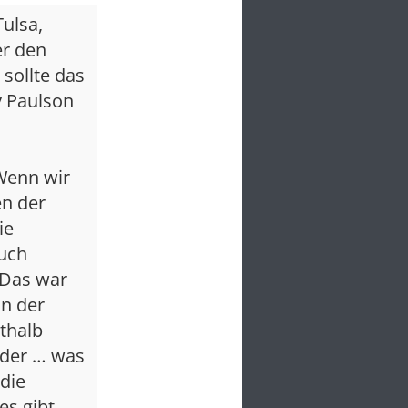
ulsa,
er den
sollte das
y Paulson
 Wenn wir
en der
ie
euch
„Das war
nn der
rthalb
 der … was
die
es gibt