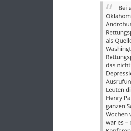
Bei 
Oklahoma
Androhun
Rettungs
als Quel
Washingt
Rettungsp
das nich
Depressi
Ausrufung
Leuten di
Henry Pa
ganzen Sa
Wochen v
war es – 
Konferenz