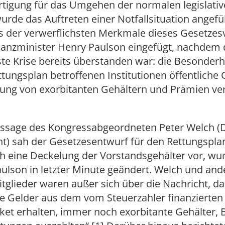
rtigung für das Umgehen der normalen legislati
rde das Auftreten einer Notfallsituation angefü
s der verwerflichsten Merkmale dieses Gesetzes
nanzminister Henry Paulson eingefügt, nachdem 
te Krise bereits überstanden war: die Besonderh
tungsplan betroffenen Institutionen öffentliche 
lung von exorbitanten Gehältern und Prämien v
ussage des Kongressabgeordneten Peter Welch 
t) sah der Gesetzesentwurf für den Rettungspla
ch eine Deckelung der Vorstandsgehälter vor, wu
ulson in letzter Minute geändert. Welch und and
glieder waren außer sich über die Nachricht, da
ie Gelder aus dem vom Steuerzahler finanzierten
ket erhalten, immer noch exorbitante Gehälter, 