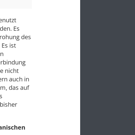
enutzt
den. Es
drohung des
Es ist
en
erbindung
e nicht
rn auch in
em, das auf
s
bisher
kanischen