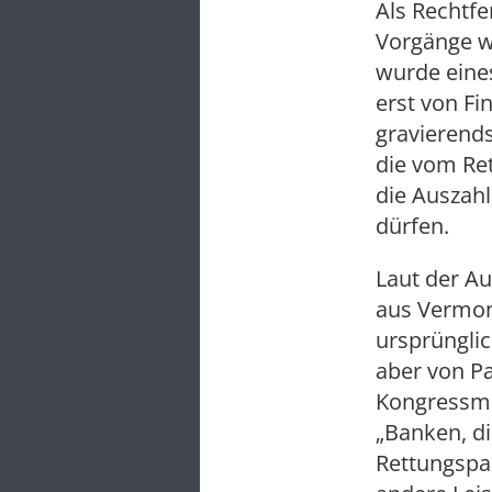
Als Rechtfe
Vorgänge wu
wurde eine
erst von Fi
gravierends
die vom Ret
die Auszah
dürfen.
Laut der A
aus Vermon
ursprüngli
aber von Pa
Kongressmit
„Banken, d
Rettungspa