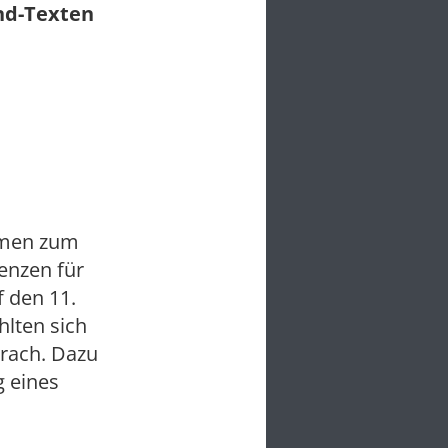
und-Texten
hmen zum
enzen für
f den 11.
lten sich
prach. Dazu
 eines