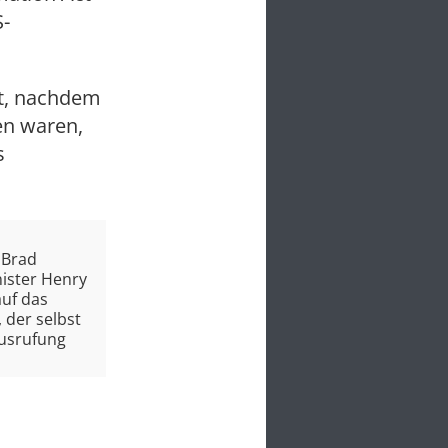
S-
et, nachdem
n waren,
s
 Brad
nister Henry
auf das
 der selbst
Ausrufung