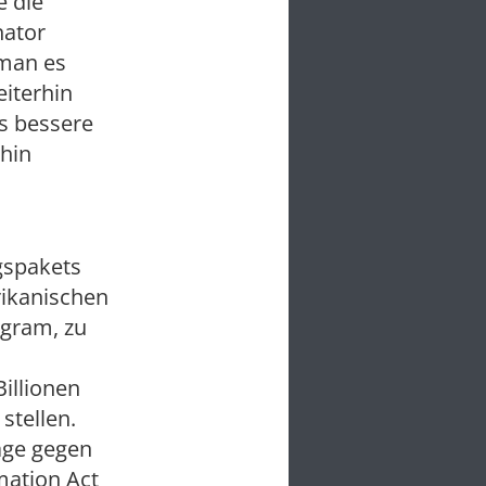
e die
nator
 man es
eiterhin
s bessere
hin
gspakets
rikanischen
ogram, zu
illionen
stellen.
age gegen
mation Act