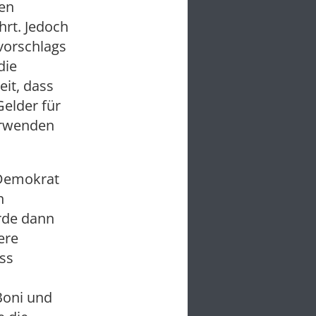
ven
hrt. Jedoch
vorschlags
die
eit, dass
Gelder für
erwenden
(Demokrat
n
rde dann
ere
ss
Boni und