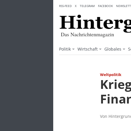
Skip
RSS-FEED
X
TELEGRAM
FACEBOOK
NEWSLETT
to
content
Das Nachrichtenmagazin
Politik
Wirtschaft
Globales
S
Weltpolitik
Krie
Fina
Von Hintergrund