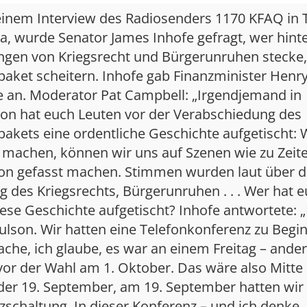
einem Interview des Radiosenders 1170 KFAQ in T
, wurde Senator James Inhofe gefragt, wer hint
gen von Kriegsrecht und Bürgerunruhen stecke, 
paket scheitern. Inhofe gab Finanzminister Henr
le an. Moderator Pat Campbell: „Irgendjemand in
on hat euch Leuten vor der Verabschiedung des
akets eine ordentliche Geschichte aufgetischt:
t machen, können wir uns auf Szenen wie zu Zeit
on gefasst machen. Stimmen wurden laut über d
 des Kriegsrechts, Bürgerunruhen . . . Wer hat 
ese Geschichte aufgetischt? Inhofe antwortete: 
ulson. Wir hatten eine Telefonkonferenz zu Begi
che, ich glaube, es war an einem Freitag – ande
or der Wahl am 1. Oktober. Das wäre also Mitte
der 19. September, am 19. September hatten wir 
schaltung. In dieser Konferenz – und ich denke, 