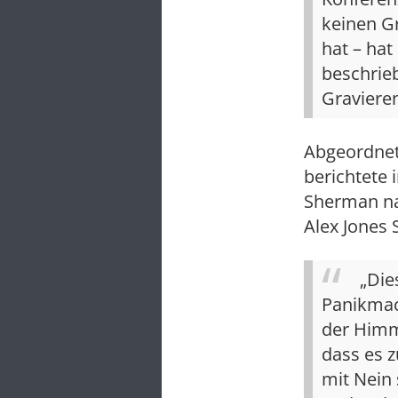
keinen Gr
hat – hat
beschrieb
Gravieren
Abgeordnete
berichtete
Sherman na
Alex Jones 
„Die
Panikmach
der Himm
dass es 
mit Nein