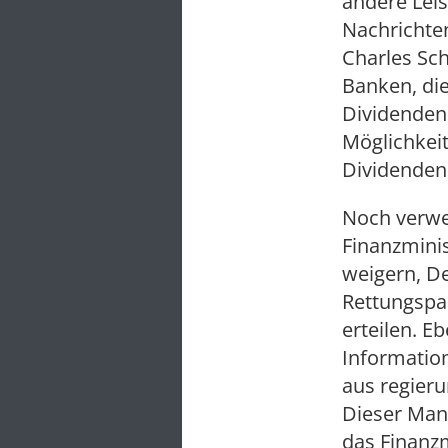
andere Leis
Nachrichte
Charles Sc
Banken, die
Dividenden
Möglichkei
Dividenden 
Noch verwer
Finanzmini
weigern, D
Rettungspa
erteilen. E
Information
aus regieru
Dieser Man
das Finanz