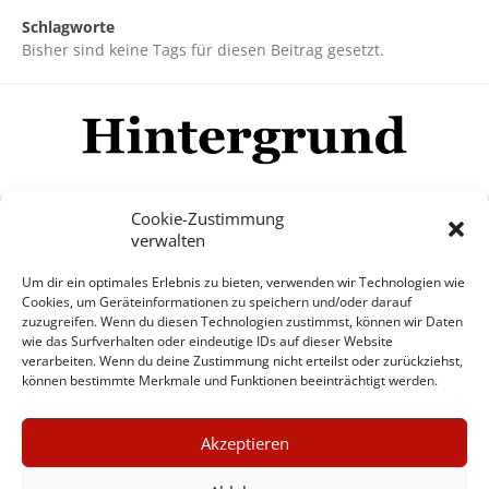
Schlagworte
Bisher sind keine Tags für diesen Beitrag gesetzt.
Cookie-Zustimmung
verwalten
Impressum
Datenschutzerklärung
Disclaimer
Um dir ein optimales Erlebnis zu bieten, verwenden wir Technologien wie
Mehr
Cookies, um Geräteinformationen zu speichern und/oder darauf
zuzugreifen. Wenn du diesen Technologien zustimmst, können wir Daten
wie das Surfverhalten oder eindeutige IDs auf dieser Website
© Copyright Hintergrund.de, 2015 - 2026
verarbeiten. Wenn du deine Zustimmung nicht erteilst oder zurückziehst,
können bestimmte Merkmale und Funktionen beeinträchtigt werden.
Zum Newsletter jetzt kostenlos
×
anmelden
Akzeptieren
GUTER JOURNALISMUS
erscheint ca. alle 4 Wochen
KOSTET GELD