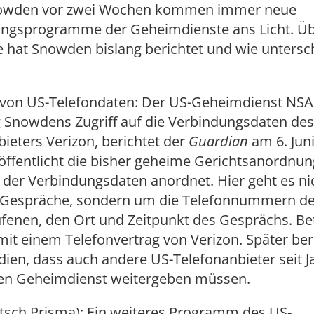
owden vor zwei Wochen kommen immer neue
gsprogramme der Geheimdienste ans Licht. Üb
hat Snowden bislang berichtet und wie untersch
on US-Telefondaten: Der US-Geheimdienst NSA
g Snowdens Zugriff auf die Verbindungsdaten des
eters Verizon, berichtet der
Guardian
am 6. Juni
öffentlicht die bisher geheime Gerichtsanordnung
 der Verbindungsdaten anordnet. Hier geht es ni
r Gespräche, sondern um die Telefonnummern de
fenen, den Ort und Zeitpunkt des Gesprächs. Bet
it einem Telefonvertrag von Verizon. Später ber
ien, dass auch andere US-Telefonanbieter seit J
en Geheimdienst weitergeben müssen.
tsch Prisma): Ein weiteres Programm des US-