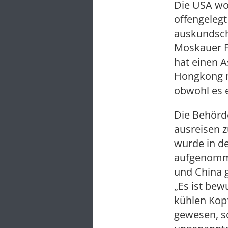
Die USA wo
offengelegt
auskundscha
Moskauer F
hat einen A
Hongkong n
obwohl es 
Die Behörd
ausreisen z
wurde in de
aufgenomme
und China 
„Es ist be
kühlen Kopf
gewesen, s