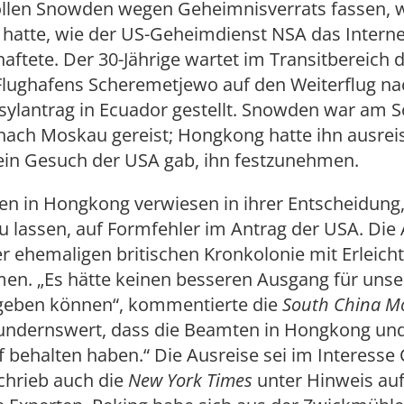
llen Snowden wegen Geheimnisverrats fassen, w
 hatte, wie der US-Geheimdienst NSA das Interne
ftete. Der 30-Jährige wartet im Transitbereich 
lughafens Scheremetjewo auf den Weiterflug na
sylantrag in Ecuador gestellt. Snowden war am 
ach Moskau gereist; Hongkong hatte ihn ausreis
ein Gesuch der USA gab, ihn festzunehmen.
en in Hongkong verwiesen in ihrer Entscheidun
u lassen, auf Formfehler im Antrag der USA. Die
r ehemaligen britischen Kronkolonie mit Erleich
n. „Es hätte keinen besseren Ausgang für unse
geben können“, kommentierte die
South China M
wundernswert, dass die Beamten in Hongkong un
 behalten haben.“ Die Ausreise sei im Interesse
chrieb auch die
New York Times
unter Hinweis au