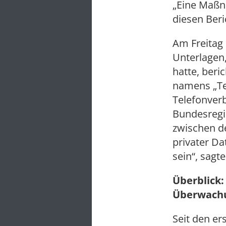
„Eine Maßn
diesen Beri
Am Freitag 
Unterlagen
hatte, ber
namens „Te
Telefonverb
Bundesregi
zwischen de
privater Da
sein“, sagte
Überblick:
Überwach
Seit den e