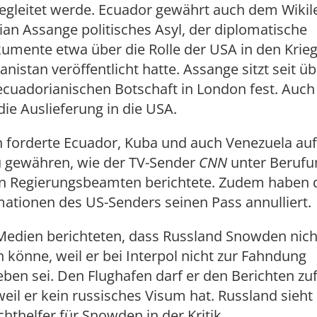
egleitet werde. Ecuador gewährt auch dem Wikil
ian Assange politisches Asyl, der diplomatische
mente etwa über die Rolle der USA in den Krieg
anistan veröffentlicht hatte. Assange sitzt seit ü
 ecuadorianischen Botschaft in London fest. Auch
die Auslieferung in die USA.
 forderte Ecuador, Kuba und auch Venezuela au
zu gewähren, wie der TV-Sender
CNN
unter Berufu
n Regierungsbeamten berichtete. Zudem haben 
ationen des US-Senders seinen Pass annulliert.
edien berichteten, dass Russland Snowden nich
könne, weil er bei Interpol nicht zur Fahndung
ben sei. Den Flughafen darf er den Berichten zuf
weil er kein russisches Visum hat. Russland sieht 
chthelfer für Snowden in der Kritik.