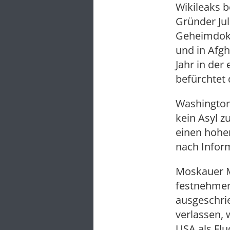
Wikileaks b
Gründer Jul
Geheimdoku
und in Afgh
Jahr in der
befürchtet 
Washington
kein Asyl 
einen hohe
nach Inform
Moskauer M
festnehmen 
ausgeschrie
verlassen, 
USA als Flu