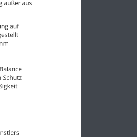
g außer aus
ung auf
estellt
amm
 Balance
m Schutz
ßigkeit
nstlers