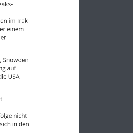
eaks-
en im Irak
ber einem
 er
f, Snowden
ng auf
die USA
t
olge nicht
sich in den