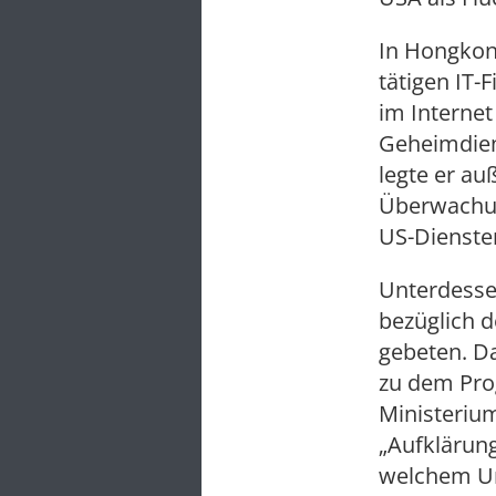
In Hongkon
tätigen IT
im Internet
Geheimdien
legte er a
Überwachun
US-Diensten
Unterdesse
bezüglich 
gebeten. D
zu dem Pro
Ministerium
„Aufklärung
welchem Umf