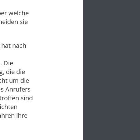
er welche
eiden sie
 hat nach
. Die
, die die
cht um die
s Anrufers
roffen sind
ichten
ahren ihre