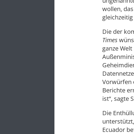
ungenannte
wollen, das
gleichzeiti
Die der ko
Times
wünsc
ganze Welt 
Außenminist
Geheimdiens
Datennetze
Vorwürfen d
Berichte er
ist“, sagte
Die Enthüll
unterstützt
Ecuador be