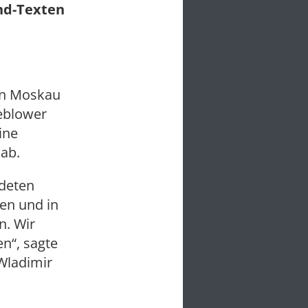
und-Texten
in Moskau
leblower
ine
 ab.
ndeten
en und in
n. Wir
n“, sagte
Wladimir