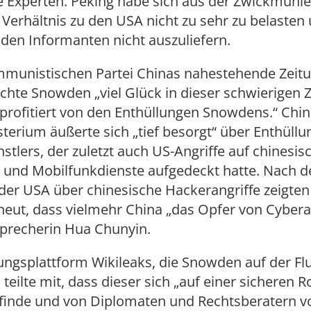
 Experten. Peking habe sich aus der Zwickmühle
 Verhältnis zu den USA nicht zu sehr zu belasten
g den Informanten nicht auszuliefern.
mmunistischen Partei Chinas nahestehende Zeit
hte Snowden „viel Glück in dieser schwierigen Ze
profitiert von den Enthüllungen Snowdens.“ Chi
erium äußerte sich „tief besorgt“ über Enthüll
tlers, der zuletzt auch US-Angriffe auf chinesis
 und Mobilfunkdienste aufgedeckt hatte. Nach d
er USA über chinesische Hackerangriffe zeigten
neut, dass vielmehr China „das Opfer von Cyber
 Sprecherin Hua Chunyin.
ungsplattform Wikileaks, die Snowden auf der Fl
, teilte mit, dass dieser sich „auf einer sicheren 
finde und von Diplomaten und Rechtsberatern v