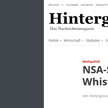
Skip
RSS-FEED
X
TELEGRAM
FACEBOOK
NEWSLETT
to
content
Das Nachrichtenmagazin
Politik
Wirtschaft
Globales
S
Weltpolitik
NSA-
Whis
Von Hintergrund