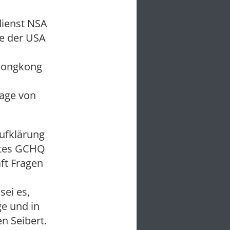
dienst NSA
ge der USA
 Hongkong
age von
ufklärung
stes GCHQ
ft Fragen
sei es,
ge und in
n Seibert.