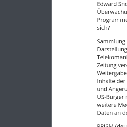
Edward Sn
Überwachun
Programme 
sich?
Sammlung v
Darstellun
Telekomanbi
Zeitung ver
Weitergabe
Inhalte de
und Angeru
US-Bürger m
weitere Med
Daten an d
PRISM (deu