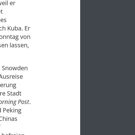
eil er
t
des
ch Kuba. Er
Sonntag von
en lassen,
g, Snowden
 Ausreise
terung
re Stadt
orning Post
.
d Peking
 Chinas
f