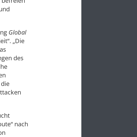
 befreien
 und
ung
Global
it“. „Die
nas
ungen des
che
en
 die
attacken
ucht
Route“ nach
on