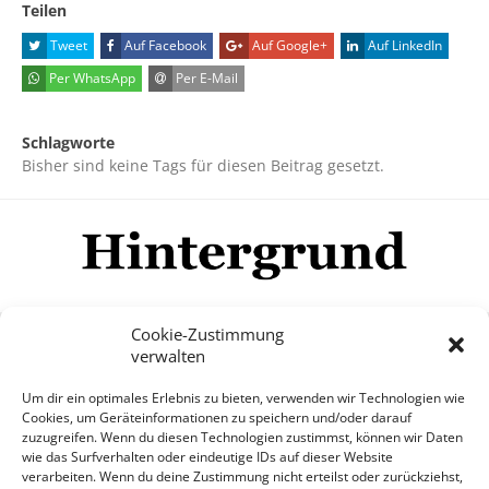
Teilen
Tweet
Auf Facebook
Auf Google+
Auf LinkedIn
Per WhatsApp
Per E-Mail
Schlagworte
Bisher sind keine Tags für diesen Beitrag gesetzt.
Cookie-Zustimmung
verwalten
Impressum
Datenschutzerklärung
Disclaimer
Um dir ein optimales Erlebnis zu bieten, verwenden wir Technologien wie
Mehr
Cookies, um Geräteinformationen zu speichern und/oder darauf
zuzugreifen. Wenn du diesen Technologien zustimmst, können wir Daten
wie das Surfverhalten oder eindeutige IDs auf dieser Website
© Copyright Hintergrund.de, 2015 - 2026
verarbeiten. Wenn du deine Zustimmung nicht erteilst oder zurückziehst,