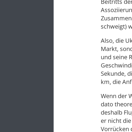
Beitritts d
Assoziieru
Zusammenarb
schweigt) w
Also, die U
Markt, sond
und seine 
Geschwindig
Sekunde, d
km, die Anf
Wenn der We
dato theor
deshalb Fl
er nicht di
Vorrücken 