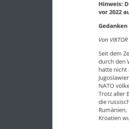
Hinweis: D
vor 2022 a
Gedanken e
Von VIKTOR 
Seit dem Z
durch den 
hatte nicht
Jugoslawien
NATO völker
Trotz aller
die russisc
Rumänien, B
Kroatien w