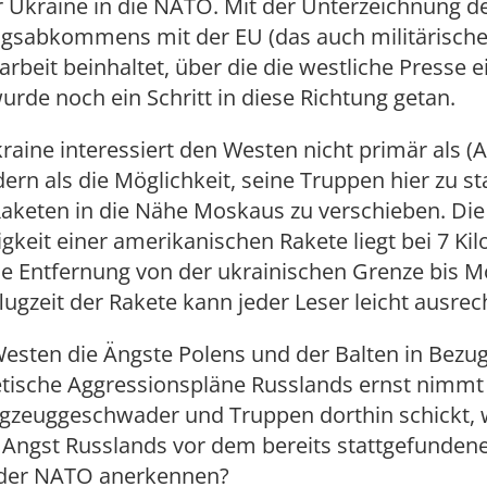
er Ukraine in die NATO. Mit der Unterzeichnung d
ngsabkommens mit der EU (das auch militärisch
eit beinhaltet, über die die westliche Presse e
urde noch ein Schritt in diese Richtung getan.
kraine interessiert den Westen nicht primär als (A
ern als die Möglichkeit, seine Truppen hier zu st
Raketen in die Nähe Moskaus zu verschieben. Die
keit einer amerikanischen Rakete liegt bei 7 Ki
ie Entfernung von der ukrainischen Grenze bis 
lugzeit der Rakete kann jeder Leser leicht ausre
sten die Ängste Polens und der Balten in Bezug
etische Aggressionspläne Russlands ernst nimmt
ugzeuggeschwader und Truppen dorthin schickt, 
e Angst Russlands vor dem bereits stattgefunden
der NATO anerkennen?