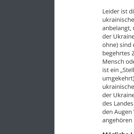
Leider ist 
ukrainische
anbelangt,
der Ukraine
ohne) sind 
begehrtes Z
Mensch oder
ist ein „St
umgekehrt)
ukrainische
der Ukraine
des Landes
den Augen 
angehören 