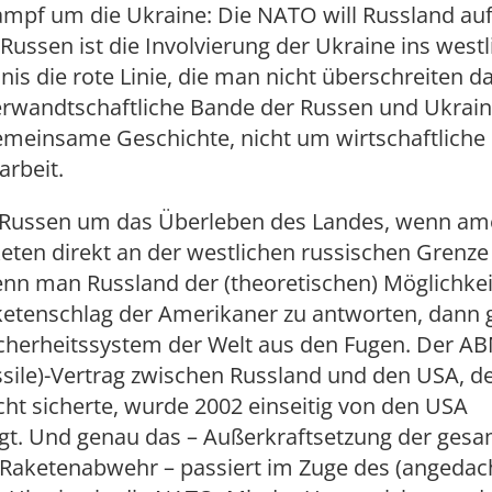
Kampf um die Ukraine: Die NATO will Russland auf 
 Russen ist die Involvierung der Ukraine ins westl
nis die rote Linie, die man nicht überschreiten da
erwandtschaftliche Bande der Russen und Ukraine
emeinsame Geschichte, nicht um wirtschaftliche
rbeit.
r Russen um das Überleben des Landes, wenn am
ten direkt an der westlichen russischen Grenze 
nn man Russland der (theoretischen) Möglichkei
ketenschlag der Amerikaner zu antworten, dann 
cherheitssystem der Welt aus den Fugen. Der ABM
issile)-Vertrag zwischen Russland und den USA, d
ht sicherte, wurde 2002 einseitig von den USA
gt. Und genau das – Außerkraftsetzung der ges
 Raketenabwehr – passiert im Zuge des (angedac