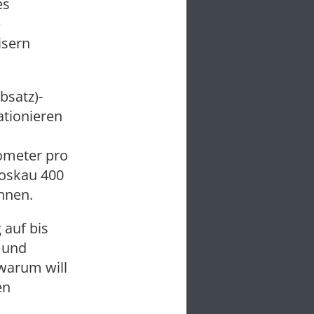
es
e
isern
bsatz)-
ationieren
lometer pro
Moskau 400
chnen.
 auf bis
 und
warum will
en