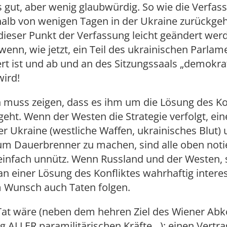
es gut, aber wenig glaubwürdig. So wie die Verfa
halb von wenigen Tagen in der Ukraine zurückgeh
ieser Punkt der Verfassung leicht geändert wer
enn, wie jetzt, ein Teil des ukrainischen Parlam
rt ist und ab und an des Sitzungssaals „demokra
wird!
 muss zeigen, dass es ihm um die Lösung des Ko
eht. Wenn der Westen die Strategie verfolgt, ein
r Ukraine (westliche Waffen, ukrainisches Blut)
um Dauerbrenner zu machen, sind alle oben noti
infach unnütz. Wenn Russland und der Westen, s
n einer Lösung des Konfliktes wahrhaftig interes
m Wunsch auch Taten folgen.
Tat wäre (neben dem hehren Ziel des Wiener A
 ALLER paramilitärischen Kräfte…): einen Vertra