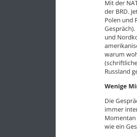
Mit der NA
der BRD. Je
Polen und 
Gespräch). 
und Nordkor
amerikanis
warum wohl?
(schriftlic
Russland ge
Wenige Mi
Die Gesprä
immer inten
Momentan l
wie ein Ges