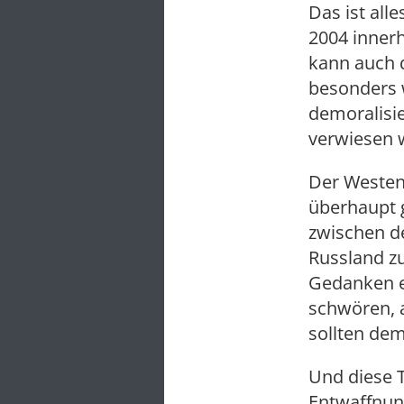
Das ist all
2004 inner
kann auch d
besonders w
demoralisie
verwiesen 
Der Westen
überhaupt g
zwischen de
Russland z
Gedanken e
schwören, a
sollten de
Und diese 
Entwaffnung