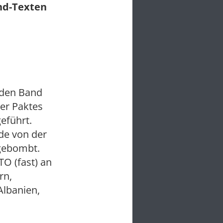
und-Texten
nden Band
er Paktes
eführt.
de von der
 gebombt.
TO (fast) an
rn,
Albanien,