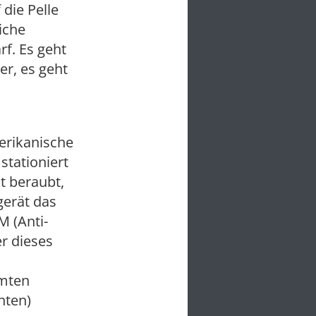
die Pelle
iche
rf. Es geht
r, es geht
erikanische
stationiert
t beraubt,
gerät das
 (Anti-
er dieses
amten
hten)