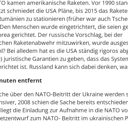
TO kamen amerikanische Raketen. Vor 1990 stand
tzt schmiedet die USA Pläne, bis 2015 das Rakete
Rumänien zu stationieren (früher war auch Tsche
Den Menschen wurde eingetrichtert, die seien g
ea gerichtet. Der russische Vorschlag, bei der
chen Raketenabwehr mitzuwirken, wurde ausges
 Bei alledem hat es die USA ständig rigoros ab
he) juristische Garantien zu geben, dass das Syste
richtet ist. Russland kann sich dabei denken, was
nuten entfernt
che über den NATO-Beitritt der Ukraine werden s
siver, 2008 schien die Sache bereits entschieden
iegt die Einladung zur Aufnahme in die NATO vo
etzentwurf zum NATO- Beitritt im ukrainischen 