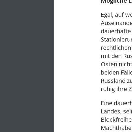
Mögliche 
Egal, auf w
Auseinander
dauerhafte 
Stationier
rechtlichen
mit den Ru
Osten nicht
beiden Fäl
Russland z
ruhig ihre 
Eine dauerh
Landes, sei
Blockfreihe
Machthaber 