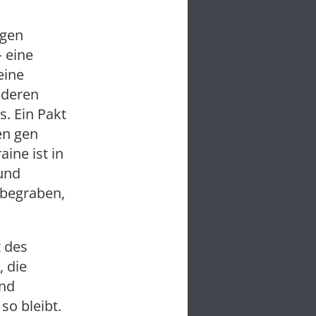
igen
– eine
eine
nderen
s. Ein Pakt
en gen
ine ist in
und
 begraben,
t des
, die
und
so bleibt.