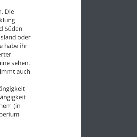
. Die
cklung
nd Süden
ssland oder
e habe ihr
erter
aine sehen,
stimmt auch
ängigkeit
hängigkeit
nem (in
mperium