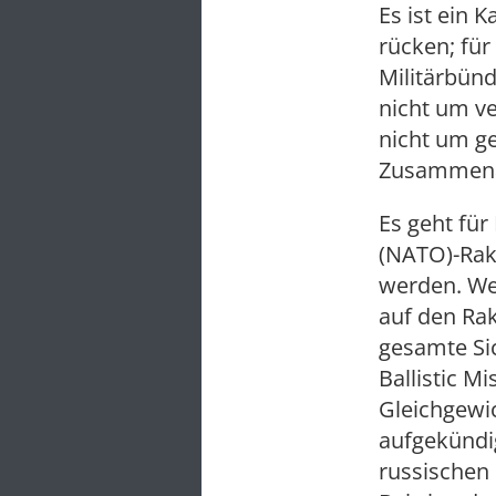
Es ist ein 
rücken; für
Militärbünd
nicht um v
nicht um g
Zusammena
Es geht fü
(NATO)-Rake
werden. We
auf den Ra
gesamte Si
Ballistic M
Gleichgewic
aufgekündi
russischen