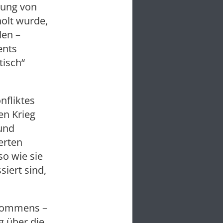
ssung von
olt wurde,
den –
ents
tisch“
nfliktes
en Krieg
 und
erten
o wie sie
siert sind,
bkommens –
g über die