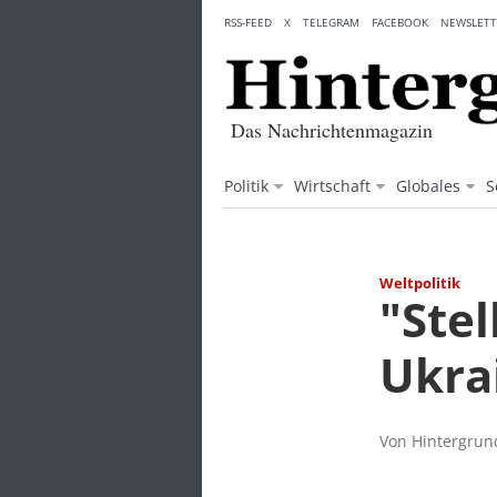
Skip
RSS-FEED
X
TELEGRAM
FACEBOOK
NEWSLETT
to
content
Das Nachrichtenmagazin
Politik
Wirtschaft
Globales
S
Weltpolitik
"Stel
Ukra
Von Hintergrund